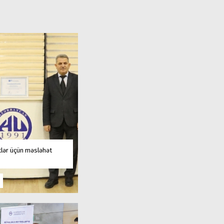
tlər üçün məsləhət