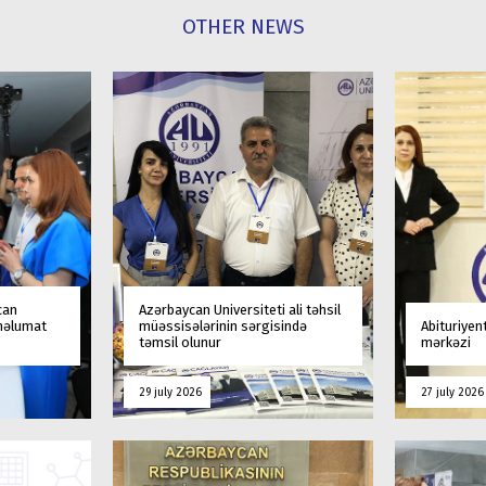
OTHER NEWS
can
Azərbaycan Universiteti ali təhsil
 məlumat
müəssisələrinin sərgisində
Abituriyen
təmsil olunur
mərkəzi
29 july 2026
27 july 2026