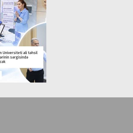
 Universiteti ali təhsil
rinin sərgisində
əcək