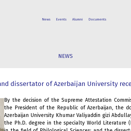
News
Events
Alumni
Documents
FACULTIES
STUDENT
NEWS
PROGRAMS
LIFE
and dissertator of Azerbaijan University rec
By the decision of the Supreme Attestation Commi
the President of the Republic of Azerbaijan, the d
Azerbaijan University Khumar Valiyaddin gizi Abdul
the Ph.D. degree in the specialty World Literature (E
in the field of Philological Sciences; and the disser