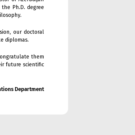
 the Ph.D. degree
ilosophy.
ion, our doctoral
te diplomas.
 congratulate them
 future scientific
lations Department