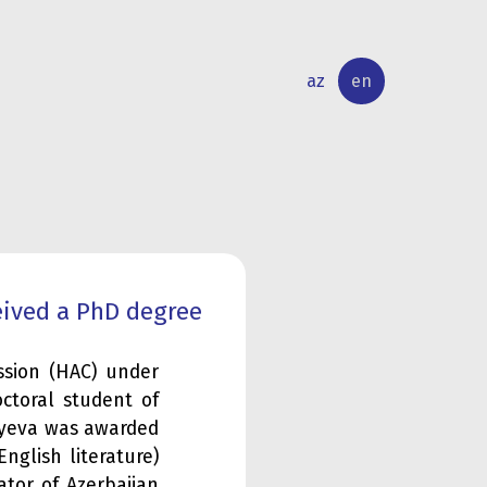
az
en
INTERNATIONAL
RESEARCH
RELATIONS
ACTIVITY
eived a PhD degree
ssion (HAC) under
octoral student of
layeva was awarded
nglish literature)
tator of Azerbaijan