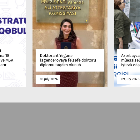
i
nə 10
Doktorant Yeganə
Azərbaycan
a və MBA
İsgəndərovaya fəlsəfə doktoru
müəssisələ
arır
diplomu təqdim olunub
iştirak ed
10 july 2026
09 july 2026