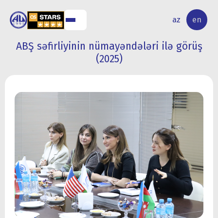
NAL
RESEARCH
az
en
S
ACTIVITY
ABŞ səfirliyinin nümayəndələri ilə görüş
(2025)