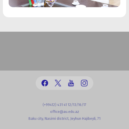
(+99412) 431 41 12/13/16/17
office@au.edu.az
Baku city, Nasimi district, Jeyhun Hajibeyli, 71