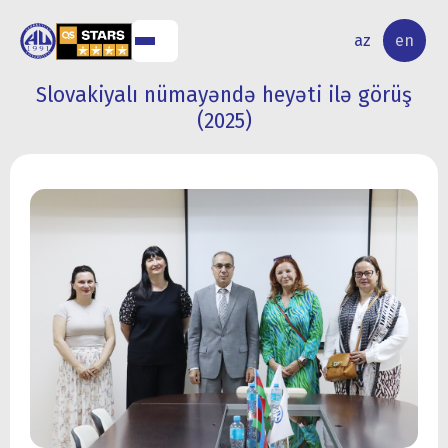
NAL
RESEARCH
az
en
S
ACTIVITY
Slovakiyalı nümayəndə heyəti ilə görüş
(2025)