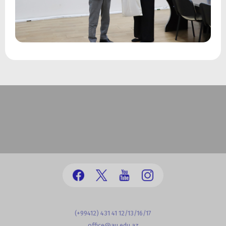
(+99412) 431 41 12/13/16/17
office@au.edu.az