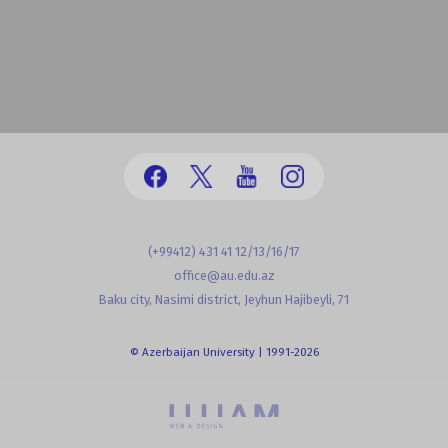
(+99412) 431 41 12/13/16/17
office@au.edu.az
Baku city, Nasimi district, Jeyhun Hajibeyli, 71
© Azerbaijan University | 1991-2026
powered by