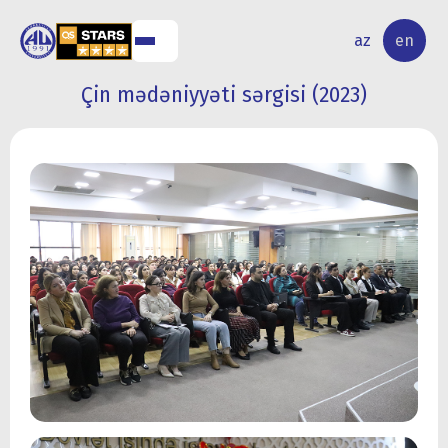
NAL
RESEARCH
az
en
S
ACTIVITY
Çin mədəniyyəti sərgisi (2023)