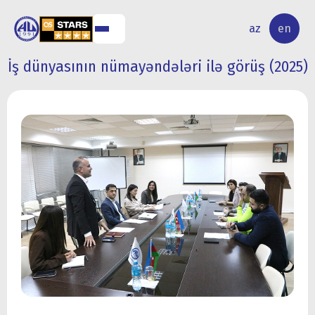
NAL
RESEARCH
az
en
S
ACTIVITY
İş dünyasının nümayəndələri ilə görüş (2025)