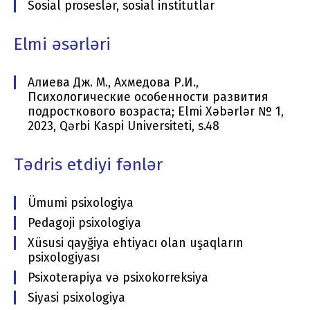
Sosial proseslər, sosial institutlar
Elmi əsərləri
Алиева Дж. М., Ахмедова Р.И.,
Психологические особенности развития
подросткового возраста; Elmi Xəbərlər № 1,
2023, Qərbi Kaspi Universiteti, s.48
Tədris etdiyi fənlər
Ümumi psixologiya
Pedagoji psixologiya
Xüsusi qayğiya ehtiyacı olan uşaqların
psixologiyası
Psixoterapiya və psixokorreksiya
Siyasi psixologiya