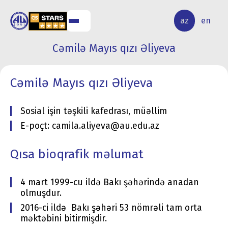
ALQ
ELMİ
az
en
ƏR
TƏDQİQAT
Cəmilə Mayıs qızı Əliyeva
Cəmilə Mayıs qızı Əliyeva
Sosial işin təşkili kafedrası, müəllim
E-poçt: camila.aliyeva@au.edu.az
Qısa bioqrafik məlumat
4 mart 1999-cu ildə Bakı şəhərində anadan
olmuşdur.
2016-ci ildə Bakı şəhəri 53 nömrəli tam orta
məktəbini bitirmişdir.