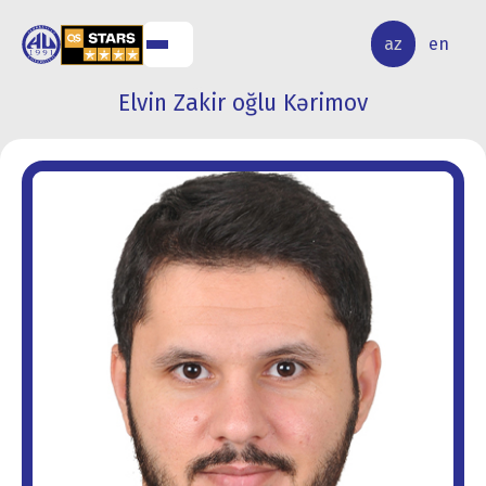
ALQ
ELMİ
az
en
ƏR
TƏDQİQAT
Elvin Zakir oğlu Kərimov