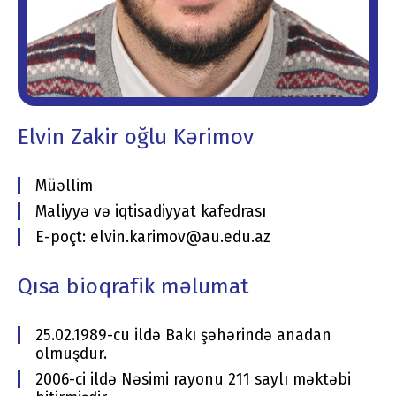
Elvin Zakir oğlu Kərimov
Müəllim
Maliyyə və iqtisadiyyat kafedrası
E-poçt: elvin.karimov@au.edu.az
Qısa bioqrafik məlumat
25.02.1989-cu ildə Bakı şəhərində anadan
olmuşdur.
2006-ci ildə Nəsimi rayonu 211 saylı məktəbi