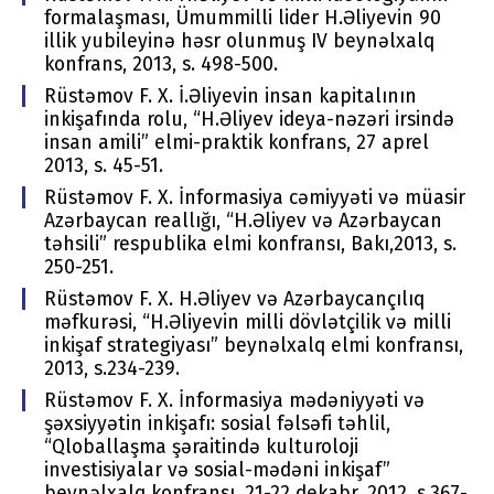
formalaşması, Ümummilli lider H.Əliyevin 90
illik yubileyinə həsr olunmuş IV beynəlxalq
konfrans, 2013, s. 498-500.
Rüstəmov F. X. İ.Əliyevin insan kapitalının
inkişafında rolu, “H.Əliyev ideya-nəzəri irsində
insan amili” elmi-praktik konfrans, 27 aprel
2013, s. 45-51.
Rüstəmov F. X. İnformasiya cəmiyyəti və müasir
Azərbaycan reallığı, “H.Əliyev və Azərbaycan
təhsili” respublika elmi konfransı, Bakı,2013, s.
250-251.
Rüstəmov F. X. H.Əliyev və Azərbaycançılıq
məfkurəsi, “H.Əliyevin milli dövlətçilik və milli
inkişaf strategiyası” beynəlxalq elmi konfransı,
2013, s.234-239.
Rüstəmov F. X. İnformasiya mədəniyyəti və
şəxsiyyətin inkişafı: sosial fəlsəfi təhlil,
“Qloballaşma şəraitində kulturoloji
investisiyalar və sosial-mədəni inkişaf”
beynəlxalq konfransı, 21-22 dekabr, 2012, s.367-