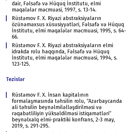
dair, Fəlsəfə və Hüquq İnstitutu, elmi
məqalələr məcmuəsi, 1997, s. 13-14.
Rüstəmov F. X. Riyazi abstraksiyaların
özünəməxsus xüsusiyyətləri, Fəlsəfə və Hüquq
İnstitutu, elmi məqalələr məcmuəsi, 1995, s. 64-
66.
Rüstəmov F. X. Riyazi abstraksiyaların elmi
idrakda rolu haqqında, Fəlsəfə və Hüquq
İnstitutu, elmi məqalələr məcmuəsi, 1994, s.
123-125.
Tezislər
Rüstəmov F. X. İnsan kapitalının
formalaşmasında təhsilin rolu, “Azərbaycanda
ali təhsilin beynəlmiləlləşdirilməsi və
rəqabətliliyin yüksəldilməsi istiqamətləri”
beynəlxalq elmi-praktiki konfrans, 2-3 may,
2019, s. 291-295.