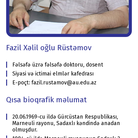
Fazil Xəlil oğlu Rüstəmov
Fəlsəfə üzrə fəlsəfə doktoru, dosent
Siyasi və ictimai elmlər kafedrası
E-poçt: fazil.rustamov@au.edu.az
Qısa bioqrafik məlumat
20.06.1969-cu ildə Gürcüstan Respublikası,
Marneuli rayonu, Sadaxlı kəndində anadan
olmuşdur.