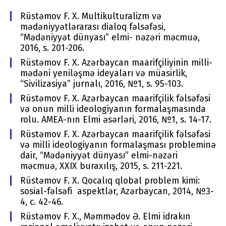
Rüstəmov F. X. Multikulturalizm və
mədəniyyətlərarası dialoq fəlsəfəsi,
“Mədəniyyət dünyası” elmi- nəzəri məcmuə,
2016, s. 201-206.
Rüstəmov F. X. Azərbaycan maarifçiliyinin milli-
mədəni yeniləşmə ideyaları və müasirlik,
“Sivilizasiya” jurnalı, 2016, №1, s. 95-103.
Rüstəmov F. X. Azərbaycan maarifçilik fəlsəfəsi
və onun milli ideologiyanın formalaşmasında
rolu. AMEA-nın Elmi əsərləri, 2016, №1, s. 14-17.
Rüstəmov F. X. Azərbaycan maarifçilik fəlsəfəsi
və milli ideologiyanın formalaşması probleminə
dair, “Mədəniyyət dünyası” elmi-nəzəri
məcmuə, XXIX buraxılış, 2015, s. 211-221.
Rüstəmov F. X. Qocalıq qlobal problem kimi:
sosial-fəlsəfi aspektlər, Azərbaycan, 2014, №3-
4, с. 42-46.
Rüstəmov F. X., Məmmədov Ə. Elmi idrakın