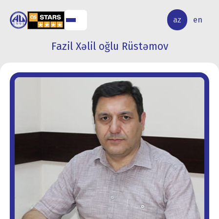
ALQ
ELMİ
az
en
ƏR
TƏDQİQAT
Fazil Xəlil oğlu Rüstəmov