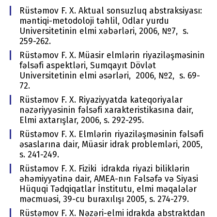
Rüstəmov F. X. Aktual sonsuzluq abstraksiyası:
məntiqi-metodoloji təhlil, Odlar yurdu
Universitetinin elmi xəbərləri, 2006, №7, s.
259-262.
Rüstəmov F. X. Müasir elmlərin riyaziləşməsinin
fəlsəfi aspektləri, Sumqayıt Dövlət
Universitetinin elmi əsərləri, 2006, №2, s. 69-
72.
Rüstəmov F. X. Riyaziyyatda kateqoriyalar
nəzəriyyəsinin fəlsəfi xarakteristikasına dair,
Elmi axtarışlar, 2006, s. 292-295.
Rüstəmov F. X. Elmlərin riyaziləşməsinin fəlsəfi
əsaslarına dair, Müasir idrak problemləri, 2005,
s. 241-249.
Rüstəmov F. X. Fiziki idrakda riyazi biliklərin
əhəmiyyətinə dair, AMEA-nın Fəlsəfə və Siyasi
Hüquqi Tədqiqatlar İnstitutu, elmi məqalələr
məcmuəsi, 39-cu buraxılışı 2005, s. 274-279.
Rüstəmov F. X. Nəzəri-elmi idrakda abstraktdan