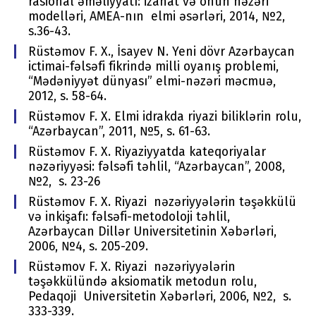
rasional əməliyyatı: izahat və onun nəzəri
modelləri, AMEA-nın elmi əsərləri, 2014, №2,
s.36-43.
Rüstəmov F. X., İsayev N. Yeni dövr Azərbaycan
ictimai-fəlsəfi fikrində milli oyanış problemi,
“Mədəniyyət dünyası” elmi-nəzəri məcmuə,
2012, s. 58-64.
Rüstəmov F. X. Elmi idrakda riyazi biliklərin rolu,
“Azərbaycan”, 2011, №5, s. 61-63.
Rüstəmov F. X. Riyaziyyatda kateqoriyalar
nəzəriyyəsi: fəlsəfi təhlil, “Azərbaycan”, 2008,
№2, s. 23-26
Rüstəmov F. X. Riyazi nəzəriyyələrin təşəkkülü
və inkişafı: fəlsəfi-metodoloji təhlil,
Azərbaycan Dillər Universitetinin Xəbərləri,
2006, №4, s. 205-209.
Rüstəmov F. X. Riyazi nəzəriyyələrin
təşəkkülündə aksiomatik metodun rolu,
Pedaqoji Universitetin Xəbərləri, 2006, №2, s.
333-339.