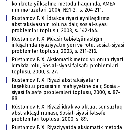
konkretə yüksəlmə metodu haqqında, AMEA-
nın məruzələri, 2004, №1-2, s. 204-211.
Rüstəmov F. X. İdrakda riyazi eyniləşdirmə
abstraksiyasının roluna dair, sosial-siyasi
problemlər toplusu, 2003, s. 142-144.
Rüstəmov F. X. Müasir təbiətşünaslığın
inkişafında riyaziyyatın yeri və rolu, sosial-siyasi
problemlər toplusu, 2003, s. 211-216.
Rüstəmov F. X. Aksiomatik metod və onun riyazi
idrakda rolu, Sosial-siyasi fəlsəfə problemləri
toplusu, 2000, s. 27.
Rüstəmov F. X. Riyazi abstraksiyaların
təşəkkülü prosesinin mahiyyətinə dair, Sosial-
siyasi fəlsəfə problemləri toplusu, 2000, s. 87-
88.
Rüstəmov F. X. Riyazi idrak və aktual sonsuzluq
abstraklaşdırılması, Sosial-siyasi fəlsəfə
problemləri toplusu, 2000, s. 89.
Rüstəmov F. X. Riyaziyyatda aksiomatik metoda