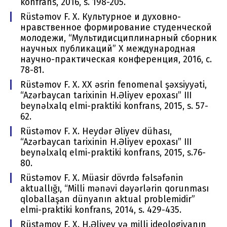
konfrans, 2016, s. 198-205.
Rüstəmov F. X. Культурное и духовно-
нравственное формирование студенческой
молодежи, “Мультидисциплинарный сборник
научных публикаций” Х международная
научно-практическая конференция, 2016, с.
78-81.
Rüstəmov F. X. XX əsrin fenomenal şəxsiyyəti,
“Azərbaycan tarixinin H.Əliyev epoxası” III
beynəlxalq elmi-praktiki konfrans, 2015, s. 57-
62.
Rüstəmov F. X. Heydər Əliyev dühası,
“Azərbaycan tarixinin H.Əliyev epoxası” III
beynəlxalq elmi-praktiki konfrans, 2015, s.76-
80.
Rüstəmov F. X. Müasir dövrdə fəlsəfənin
aktuallığı, “Milli mənəvi dəyərlərin qorunması
qloballaşan dünyanın aktual problemidir”
elmi-praktiki konfrans, 2014, s. 429-435.
Rüstəmov F. X. H.Əliyev və milli ideologiyanın