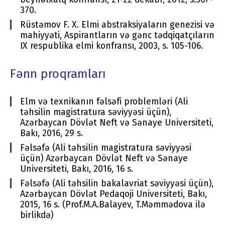
370.
Rüstəmov F. X. Elmi abstraksiyaların genezisi və
mahiyyəti, Aspirantların və gənc tədqiqatçıların
IX respublika elmi konfransı, 2003, s. 105-106.
Fənn proqramları
Elm və texnikanın fəlsəfi problemləri (Ali
təhsilin magistratura səviyyəsi üçün),
Azərbaycan Dövlət Neft və Sənaye Universiteti,
Bakı, 2016, 29 s.
Fəlsəfə (Ali təhsilin magistratura səviyyəsi
üçün) Azərbaycan Dövlət Neft və Sənaye
Universiteti, Bakı, 2016, 16 s.
Fəlsəfə (Ali təhsilin bakalavriat səviyyəsi üçün),
Azərbaycan Dövlət Pedaqoji Universiteti, Bakı,
2015, 16 s. (Prof.M.A.Balayev, T.Məmmədova ilə
birlikdə)