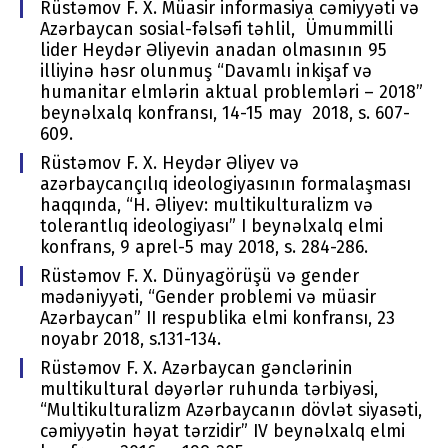
Rüstəmov F. X. Müasir informasiya cəmiyyəti və
Azərbaycan sosial-fəlsəfi təhlil, Ümummilli
lider Heydər Əliyevin anadan olmasının 95
illiyinə həsr olunmuş “Davamlı inkişaf və
humanitar elmlərin aktual problemləri – 2018”
beynəlxalq konfransı, 14-15 may 2018, s. 607-
609.
Rüstəmov F. X. Heydər Əliyev və
azərbaycançılıq ideologiyasının formalaşması
haqqında, “H. Əliyev: multikulturalizm və
tolerantlıq ideologiyası” I beynəlxalq elmi
konfrans, 9 aprel-5 may 2018, s. 284-286.
Rüstəmov F. X. Dünyagörüşü və gender
mədəniyyəti, “Gender problemi və müasir
Azərbaycan” II respublika elmi konfransı, 23
noyabr 2018, s.131-134.
Rüstəmov F. X. Azərbaycan gənclərinin
multikultural dəyərlər ruhunda tərbiyəsi,
“Multikulturalizm Azərbaycanın dövlət siyasəti,
cəmiyyətin həyat tərzidir” IV beynəlxalq elmi