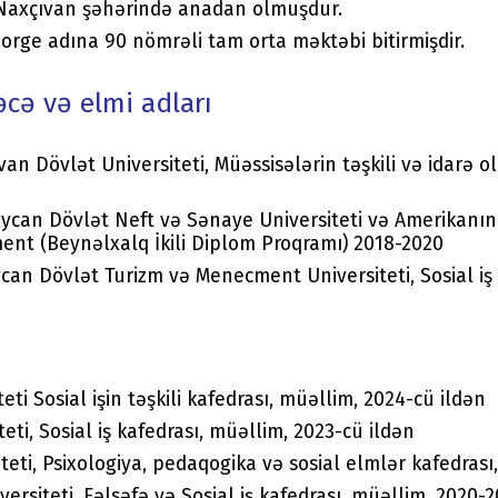
ə Naxçıvan şəhərində anadan olmuşdur.
Zorge adına 90 nömrəli tam orta məktəbi bitirmişdir.
əcə və elmi adları
an Dövlət Universiteti, Müəssisələrin təşkili və idarə o
ycan Dövlət Neft və Sənaye Universiteti və Amerikanın 
ment (Beynəlxalq İkili Diplom Proqramı) 2018-2020
ycan Dövlət Turizm və Menecment Universiteti, Sosial i
ti Sosial işin təşkili kafedrası, müəllim, 2024-cü ildən
eti, Sosial iş kafedrası, müəllim, 2023-cü ildən
teti, Psixologiya, pedaqogika və sosial elmlər kafedras
ersiteti, Fəlsəfə və Sosial iş kafedrası, müəllim, 2020-