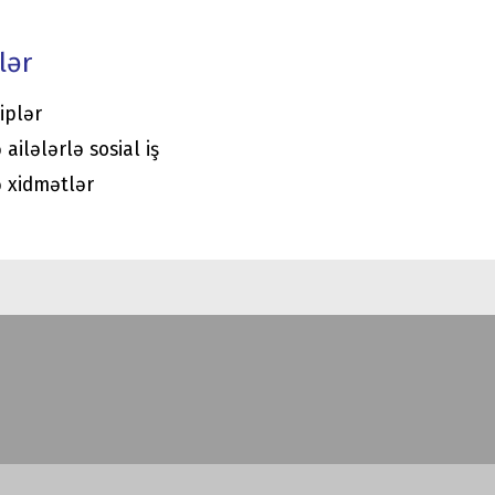
lər
siplər
 ailələrlə sosial iş
ə xidmətlər