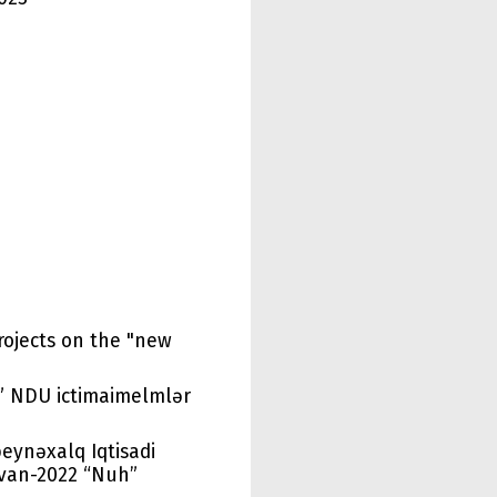
projects on the "new
u” NDU ictimaimelmlər
beynəxalq Iqtisadi
ıvan-2022 “Nuh”