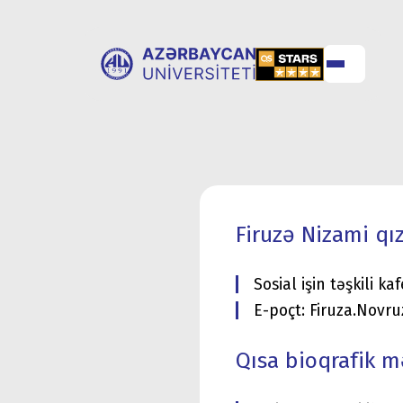
UNİVERSİTET
UNİVERSİTETƏ
HAQQINDA
QƏBUL
Firuzə Nizami qı
Sosial işin təşkili k
E-poçt: Firuza.Novr
Qısa bioqrafik 