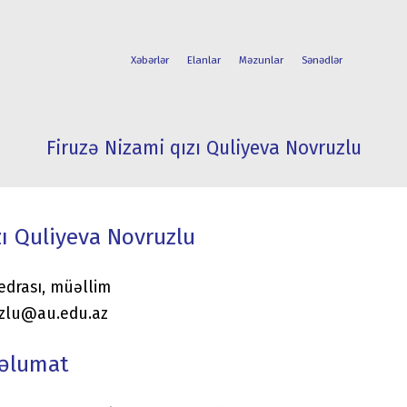
Xəbərlər
Elanlar
Məzunlar
Sənədlər
Firuzə Nizami qızı Quliyeva Novruzlu
FAKÜLTƏLƏR
TƏLƏBƏ
İXTİSASLAR
HƏYATI
zı Quliyeva Novruzlu
afedrası, müəllim
uzlu@au.edu.az
məlumat