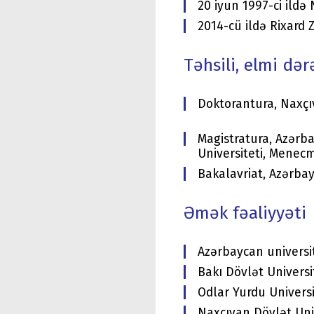
20 iyun 1997-ci ild
2014-cü ildə Rixard 
Təhsili, elmi dər
Doktorantura, Naxçıv
Magistratura, Azərba
Universiteti, Menec
Bakalavriat, Azərba
Əmək fəaliyyəti
Azərbaycan universite
Bakı Dövlət Universit
Odlar Yurdu Universi
Naxçıvan Dövlət Univ