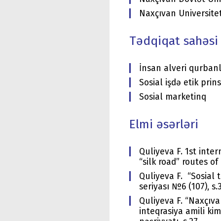
Naxçıvan Universitet
Tədqiqat sahəsi
İnsan alveri qurbanl
Sosial işdə etik prin
Sosial marketinq
Elmi əsərləri
Quliyeva F. 1st inte
“silk road” routes of
Quliyeva F. “Sosial 
seriyası №6 (107), s.
Quliyeva F. “Naxçıva
inteqrasiya amili k