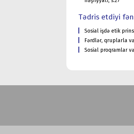
nəşriyyatı, s.27
Tədris etdiyi fən
Sosial işdə etik prin
Fərdlər, qruplarla və
Sosial proqramlar v