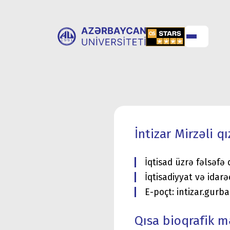
UNİVERSİTET
UNİVERSİTETƏ
HAQQINDA
QƏBUL
İntizar Mirzəli q
İqtisad üzrə fəlsəfə
İqtisadiyyat və idar
E-poçt: intizar.gur
Qısa bioqrafik 