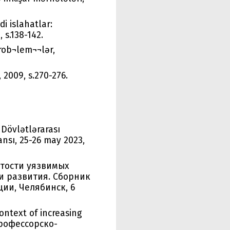
di islahatlar:
 s.138-142.
prob¬lem¬¬lər,
 2009, s.270-276.
 Dövlətlərarası
ansı, 25-26 may 2023,
ятости уязвимых
и развития. Сборник
ии, Челябинск, 6
ontext of increasing
рофессорско-