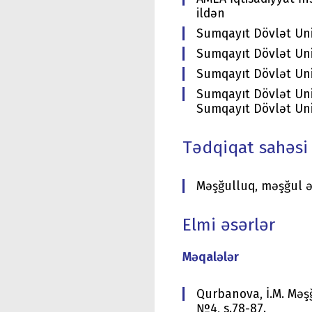
ildən
Sumqayıt Dövlət Uni
Sumqayıt Dövlət Unive
Sumqayıt Dövlət Univ
Sumqayıt Dövlət Univ
Sumqayıt Dövlət Univ
Tədqiqat sahəsi
Məşğulluq, məşğul əh
Elmi əsərlər
Məqalələr
Qurbanova, İ.M. Məş
№4, s.78-87.