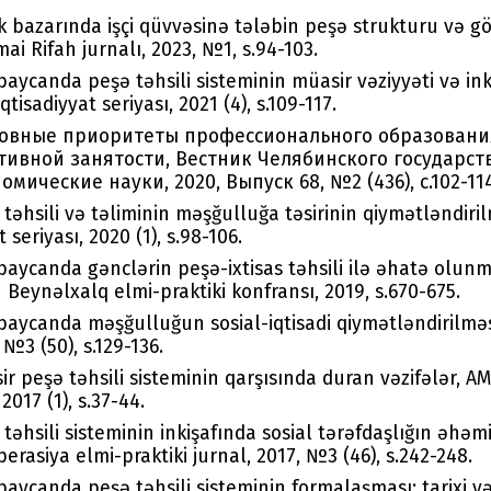
 bazarında işçi qüvvəsinə tələbin peşə strukturu və gö
imai Rifah jurnalı, 2023, №1, s.94-103.
aycanda peşə təhsili sisteminin müasir vəziyyəti və inki
tisadiyyat seriyası, 2021 (4), s.109-117.
новные приоритеты профессионального образовани
вной занятости, Вестник Челябинского государст
мические науки, 2020, Выпуск 68, №2 (436), с.102-114
təhsili və təliminin məşğulluğa təsirinin qiymətləndiri
 seriyası, 2020 (1), s.98-106.
aycanda gənclərin peşə-ixtisas təhsili ilə əhatə olunma
h Beynəlxalq elmi-praktiki konfransı, 2019, s.670-675.
baycanda məşğulluğun sosial-iqtisadi qiymətləndirilməs
 №3 (50), s.129-136.
r peşə təhsili sisteminin qarşısında duran vəzifələr, AM
 2017 (1), s.37-44.
təhsili sisteminin inkişafında sosial tərəfdaşlığın əhəm
erasiya elmi-praktiki jurnal, 2017, №3 (46), s.242-248.
aycanda peşə təhsili sisteminin formalaşması: tarixi və