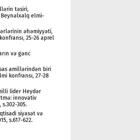
ərin təsiri,
 Beynəlxalq elmi-
ərlərinin əhəmiyyəti,
konfransı, 25-26 aprel
arın və gənc
as amillərindən biri
lmi konfransı, 27-28
illi lider Heydər
tmə: innovativ
 s.302-305.
qtisadi siyasət və
15, s.617-622.