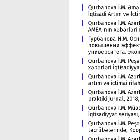
Qurbanova İ.M. Əmək
İqtisadi Artım və İct
Qurbanova İ.M. Azərb
AMEA-nın xəbərləri İq
Гурбанова И.М. Ос
повышении эффекти
университета. Эконо
Qurbanova İ.M. Peşə 
xəbərləri İqtisadiyyat
Qurbanova İ.M. Azərb
artım və ictimai rifa
Qurbanova İ.M. Azər
praktiki jurnal, 2018,
Qurbanova İ.M. Müasi
İqtisadiyyat seriyası,
Qurbanova İ.M. Peşə 
təcrübələrində, Koop
Qurbanova İ.M. Azərb