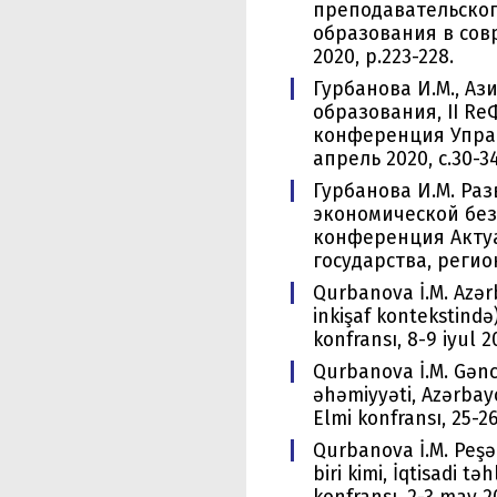
преподавательског
образования в сов
2020, p.223-228.
Гурбанова И.М., Аз
образования, II R
конференция Управ
апрель 2020, c.30-34
Гурбанова И.М. Ра
экономической без
конференция Акту
государства, регион
Qurbanova İ.M. Azərb
inkişaf kontekstində
konfransı, 8-9 iyul 2
Qurbanova İ.M. Gənc
əhəmiyyəti, Azərbay
Elmi konfransı, 25-26
Qurbanova İ.M. Peşə-
biri kimi, İqtisadi 