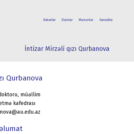
Xəbərlər
Elanlar
Məzunlar
Sənədlər
İntizar Mirzəli qızı Qurbanova
FAKÜLTƏLƏR
TƏLƏBƏ
İXTİSASLAR
HƏYATI
ızı Qurbanova
 doktoru, müəllim
əetmə kafedrası
banova@au.edu.az
məlumat