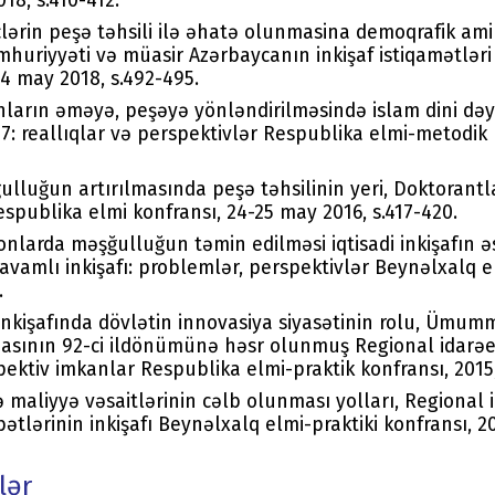
18, s.410-412.
ərin peşə təhsili ilə əhatə olunmasina demoqrafik amill
huriyyəti və müasir Azərbaycanın inkişaf istiqamətləri
-4 may 2018, s.492-495.
nların əməyə, peşəyə yönləndirilməsində islam dini dəy
7: reallıqlar və perspektivlər Respublika elmi-metodik 
lluğun artırılmasında peşə təhsilinin yeri, Doktorantl
espublika elmi konfransı, 24-25 may 2016, s.417-420.
nlarda məşğulluğun təmin edilməsi iqtisadi inkişafın əs
 davamlı inkişafı: problemlər, perspektivlər Beynəlxalq e
.
 inkişafında dövlətin innovasiya siyasətinin rolu, Ümumm
asının 92-ci ildönümünə həsr olunmuş Regional idarəe
ktiv imkanlar Respublika elmi-praktik konfransı, 2015,
 maliyyə vəsaitlərinin cəlb olunması yolları, Regional i
tlərinin inkişafı Beynəlxalq elmi-praktiki konfransı, 20
lər