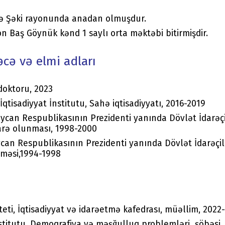
ldə Şəki rayonunda anadan olmuşdur.
yon Baş Göynük kənd 1 saylı orta məktəbi bitirmişdir.
əcə və elmi adları
 doktoru, 2023
qtisadiyyat İnstitutu, Sahə iqtisadiyyatı, 2016-2019
ycan Respublikasının Prezidenti yanında Dövlət İdarəçi
idarə olunması, 1998-2000
can Respublikasının Prezidenti yanında Dövlət İdarəçil
tməsi,1994-1998
eti, İqtisadiyyat və idarəetmə kafedrası, müəllim, 2022-
stitutu, Demoqrafiya və məşğulluq problemləri şöbəsi, b