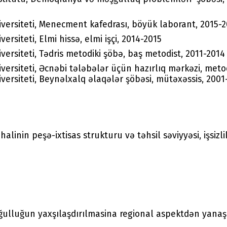
versiteti, Menecment kafedrası, böyük laborant, 2015-2
rsiteti, Elmi hissə, elmi işçi, 2014-2015
ersiteti, Tədris metodiki şöbə, baş metodist, 2011-2014
ersiteti, Əcnəbi tələbələr üçün hazırlıq mərkəzi, meto
ersiteti, Beynəlxalq əlaqələr şöbəsi, mütəxəssis, 2001
alinin peşə-ixtisas strukturu və təhsil səviyyəsi, işsizl
ğulluğun yaxşılaşdırılmasina regional aspektdən yanaşm