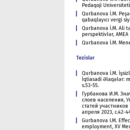
Pedaqoji Universiteti
Qurbanova İ.M. Peşə t
qabaqlayıcı vergi si
Qurbanova İ.M. Ali t
perspektivlər, AMEA İ
Qurbanova İ.M. Menece
Tezislər
Qurbanova İ.M. İşsiz
İqtiasadi Əlaqələr: 
s.53-55.
Гурбанова И.М. Зн
слоев населения, 
статей участников
апреля 2023, c.42-44
Gurbanova I.M. Effec
employment, XV М