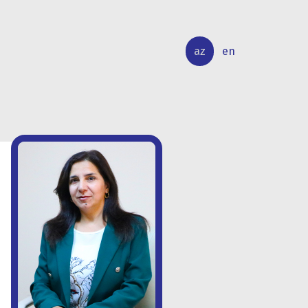
az
en
BEYNƏLXALQ
ELMİ
ƏLAQƏLƏR
TƏDQİQAT