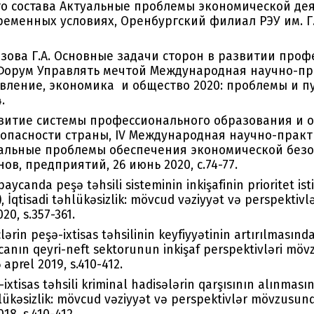
о состава Актуальные проблемы экономической дея
ременных условиях, Оренбургский филиал РЭУ им. Г.
изова Г.А. Основные задачи сторон в развитии про
eФорум Управлять мечтой Международная научно-п
ление, экономика и общество 2020: проблемы и пут
.
звитие системы профессионального образования и о
опасности страны, IV Международная научно-практ
альные проблемы обеспечения экономической безо
ов, предприятий, 26 июнь 2020, c.74-77.
aycanda peşə təhsili sisteminin inkişafinin prioritet ist
), İqtisadi təhlükəsizlik: mövcud vəziyyət və perspektiv
020, s.357-361.
lərin peşə-ixtisas təhsilinin keyfiyyətinin artırılmas
canın qeyri-neft sektorunun inkişaf perspektivləri mö
 aprel 2019, s.410-412.
ixtisas təhsili kriminal hadisələrin qarşısının alınması
təhlükəsizlik: mövcud vəziyyət və perspektivlər mövzusu