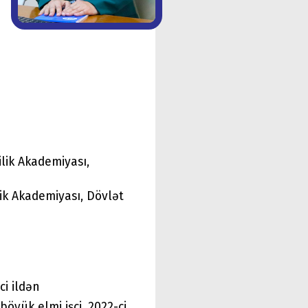
lik Akademiyası,
ik Akademiyası, Dövlət
ci ildən
öyük elmi işçi, 2022-ci