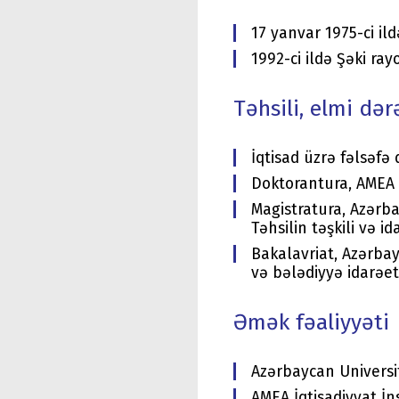
17 yanvar 1975-ci i
1992-ci ildə Şəki ra
Təhsili, elmi dər
İqtisad üzrə fəlsəfə
Doktorantura, AMEA İ
Magistratura, Azərba
Təhsilin təşkili və 
Bakalavriat, Azərbay
və bələdiyyə idarəe
Əmək fəaliyyəti
Azərbaycan Universit
AMEA İqtisadiyyat İn