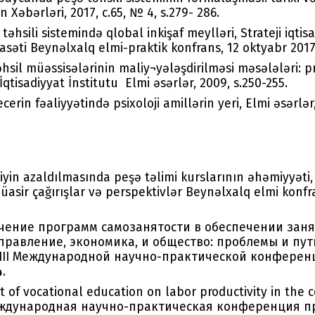
n Xəbərləri, 2017, c.65, № 4, s.279- 286.
əhsili sistemində qlobal inkişaf meylləri, Strateji iqtisa
yasəti Beynəlxalq elmi-praktik konfrans, 12 oktyabr 2017,
əhsil müəssisələrinin maliy¬yələşdirilməsi məsələləri: 
qtisadiyyat İnstitutu Elmi əsərlər, 2009, s.250-255.
rin fəaliyyətində psixoloji amillərin yeri, Elmi əsərlər,
liyin azaldılmasında peşə təlimi kurslarının əhəmiyyəti,
müasir çağırışlar və perspektivlər Beynəlxalq elmi konfr
ачение программ самозанятости в обеспечении зан
Управление, экономика, и общество: проблемы и пут
 III Международной научно-практической конференц
.
t of vocational education on labor productivity in the c
еждународная научно-практическая конференция п