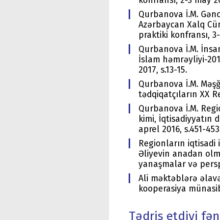
konfransı, 2-3 may 20
Qurbanova İ.M. Gəncl
Azərbaycan Xalq Cüm
praktiki konfransı, 3
Qurbanova İ.M. İnsa
İslam həmrəyliyi-201
2017, s.13-15.
Qurbanova İ.M. Məşğu
tədqiqatçıların XX R
Qurbanova İ.M. Regio
kimi, İqtisadiyyatın
aprel 2016, s.451-453
Regionların iqtisadi
Əliyevin anadan olm
yanaşmalar və perspe
Ali məktəblərə əlavə
kooperasiya münasibə
Tədris etdiyi fən