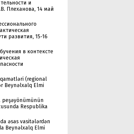
тельности и
В. Плеханова, 14 май
фессионального
рактическая
и развития, 15-16
бучения в контексте
ическая
пасности
iqamətləri (regional
lər Beynəlxalq Elmi
ında peşəyönümünün
vzusunda Respublika
nda əsas vasitələrdən
nda Beynəlxalq Elmi