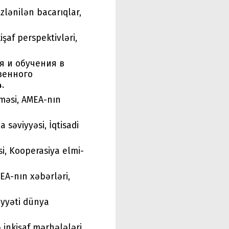
zlənilən bacarıqlar,
şaf perspektivləri,
я и обучения в
венного
.
lməsi, AMEA-nın
 səviyyəsi, İqtisadi
i, Kooperasiya elmi-
EA-nın xəbərləri,
iyyəti dünya
 inkişaf mərhələləri,