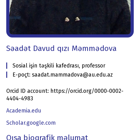
Səadət Davud qızı Məmmədova
Sosial işin təşkili kafedrası, professor
E-poçt: saadat.mammadova@au.edu.az
Orcid ID account: https://orcid.org/0000-0002-
4404-4983
Academia.edu
Scholar.google.com
Qısa bioqrafik məlumat