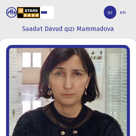
TƏLƏBƏ
BEYNƏLXALQ
ELMİ
az
en
HƏYATI
ƏLAQƏLƏR
TƏDQİQAT
Səadət Davud qızı Məmmədova