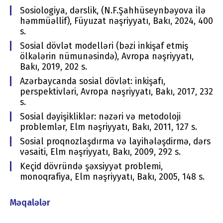
Sosiologiya, dərslik, (N.F.Şahhüseynbəyova ilə
həmmüəllif), Füyuzat nəşriyyatı, Bakı, 2024, 400
s.
Sosial dövlət modelləri (bəzi inkişaf etmiş
ölkələrin nümunəsində), Avropa nəşriyyatı,
Bakı, 2019, 202 s.
Azərbaycanda sosial dövlət: inkişafı,
perspektivləri, Avropa nəşriyyatı, Bakı, 2017, 232
s.
Sosial dəyişikliklər: nəzəri və metodoloji
problemlər, Elm nəşriyyatı, Bakı, 2011, 127 s.
Sosial proqnozlaşdırma və layihələşdirmə, dərs
vəsaiti, Elm nəşriyyatı, Bakı, 2009, 292 s.
Keçid dövründə şəxsiyyət problemi,
monoqrafiya, Elm nəşriyyatı, Bakı, 2005, 148 s.
Məqalələr