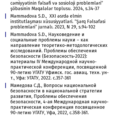
cəmiyyətinin fəlsəfi və sosioloji problemləri”
şöbəsinin Məqalələr toplusu. 2024, s.34-37
Məmmədova S.D., XXI əsrdə elmin
institutlaşması xüsusiyyətləri. “Şərq Fəlsəfəsi
problemləri” jurnalı. 2023, N 29, s.94-102
Məmmədova S.D., Науковедение и
социальные проблемы науки – как
направление теоретико-методологических
исследований. Проблемы обеспечения
безопасности (Безопасность-2022):
материалы IV Международной научно-
практической конференции, посвященной
90-летию УГАТУ Уфимск. гос. авиац. техн. ун-
т., Уфа: УГАТУ, 2022. c.357-361
Мамедова С.Д., Вопросы национальной
безопасности в национальной стратегии
развития, Проблемы обеспечения
безопасности, 4-ая Международная научно-
практическая конференция посвященное
90-летию УГАТУ, Уфа, 2022, с.358-361.