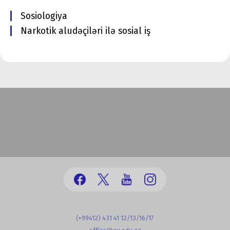
Sosiologiya
Narkotik aludəçiləri ilə sosial iş
(+99412) 431 41 12/13/16/17