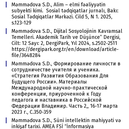
Məmmədova S.D., Alim – elmi fəaliyyətin
subyekti kimi. Sosial tədqiqatlar jurnalı, Bakı:
Sosial Tədqiqatlar Mərkəzi. Cild 5, N 1. 2025,
s.123-129
Məmmədova S.D., Dijital Sosyolojinin Kavramsal
Temelleri. Akademik Tarih ve Düşünce” Dergisi,
Cilt: 12 Sayı: 2, DergiPark, Yıl 2024, s.2502-2511
https://dergipark.org.tr/en/download/article-
file/3648284
Məmmədova S.D., Формирование личности в
сотрудничестве учителя и ученика.
«Стратегия Развития Образования Для
Будущего России». Материалы
Международной научно-практической
конференции, приуроченной к Году
педагога и наставника в Российской
Федерации Владимир. Часть 2,, 16-17 марта
2023 г., C.350-359
Məmmədova S.D., Süni intellektin mahiyyəti və
inkişaf tarixi. AMEA FSİ “İnformasiya