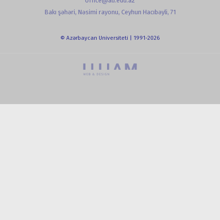
office@au.edu.az
Bakı şəhəri, Nəsimi rayonu, Ceyhun Hacıbəyli, 71
© Azərbaycan Universiteti | 1991-2026
powered by