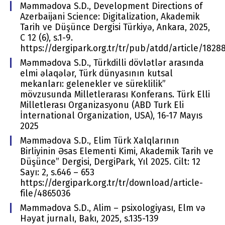
Məmmədova S.D., Development Directions of
Azerbaijani Science: Digitalization, Akademik
Tarih ve Düşünce Dergisi Türkiyə, Ankara, 2025,
C 12 (6), s.1-9.
https://dergipark.org.tr/tr/pub/atdd/article/1828
Məmmədova S.D., Türkdilli dövlətlər arasında
elmi əlaqələr, Türk dünyasının kutsal
mekanları: gelenekler ve süreklilik”
mövzusunda Milletlerarası Konferans. Türk Elli
Milletlerası Organizasyonu (ABD Turk Eli
İnternational Organization, USA), 16-17 Mayıs
2025
Məmmədova S.D., Elim Türk Xalqlarının
Birliyinin Əsas Elementi Kimi, Akademik Tarih ve
Düşünce” Dergisi, DergiPark, Yıl 2025. Cilt: 12
Sayı: 2, s.646 – 653
https://dergipark.org.tr/tr/download/article-
file/4865036
Məmmədova S.D., Alim – psixologiyası, Elm və
Həyat jurnalı, Bakı, 2025, s.135-139