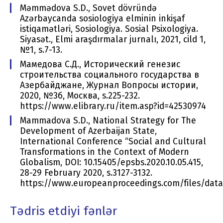
Məmmədova S.D., Sovet dövründə
Azərbaycanda sosiologiya elminin inkişaf
istiqamətləri, Sosiologiya. Sosial Psixologiya.
Siyasət., Elmi araşdırmalar jurnalı, 2021, cild 1,
№1, s.7-13.
Мамедова С.Д., Исторический генезис
строительства cоциального государства в
Азербайджане, Журнал Вопросы истории,
2020, №3б, Москва, s.225-232.
https://www.elibrary.ru/item.asp?id=42530974
Mammadova S.D., National Strategy for The
Development of Azerbaijan State,
International Conference “Social and Cultural
Transformations in the Context of Modern
Globalism, DOI: 10.15405/epsbs.2020.10.05.415,
28-29 February 2020, s.3127-3132.
https://www.europeanproceedings.com/files/data/
Tədris etdiyi fənlər