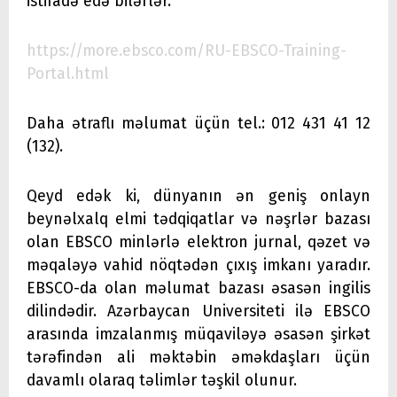
istifadə edə bilərlər.
https://more.ebsco.com/RU-EBSCO-Training-
Portal.html
Daha ətraflı məlumat üçün tel.: 012 431 41 12
(132).
Qeyd edək ki, dünyanın ən geniş onlayn
beynəlxalq elmi tədqiqatlar və nəşrlər bazası
olan EBSCO minlərlə elektron jurnal, qəzet və
məqaləyə vahid nöqtədən çıxış imkanı yaradır.
EBSCO-da olan məlumat bazası əsasən ingilis
dilindədir. Azərbaycan Universiteti ilə EBSCO
arasında imzalanmış müqaviləyə əsasən şirkət
tərəfindən ali məktəbin əməkdaşları üçün
davamlı olaraq təlimlər təşkil olunur.