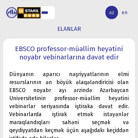
ALQ
ELMİ
az
en
ƏR
TƏDQİQAT
ELANLAR
EBSCO professor-müəllim heyətini
noyabr vebinarlarına dəvət edir
Dünyanın aparıcı nəşriyyatlarının elmi
resurslarının ən böyük əlaqələndiricisi olan
EBSCO noyabr ayı ərzində Azərbaycan
Universitetinin professor-müəllim heyətini
vebinarlar seriyasında iştiraka dəvət edir.
Vebinarlarda iştirak etmək istəyənlər
maraqlandıqları sahəni seçmək və
qeydiyyatdan keçmək üçün aşağıdakı keçiddən