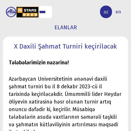
ALQ
ELMİ
az
en
ƏR
TƏDQİQAT
ELANLAR
X Daxili Şahmat Turniri keçiriləcək
Tələbələrimizin nəzərinə!
Azərbaycan Universitetinin ənənəvi daxili
şahmat turniri bu il 8 dekabr 2023-cü il
tarixində keçiriləcəkdir. Ümummilli lider Heydər
Əliyevin xatirəsinə həsr olunan turnir artıq
onuncu dəfədir ki, keçirilir. Müsabiqə
tələbələrin asudə vaxtlarının səmərəli təşkili
və şahmatın kütləviliyinin artırılması məqsədi