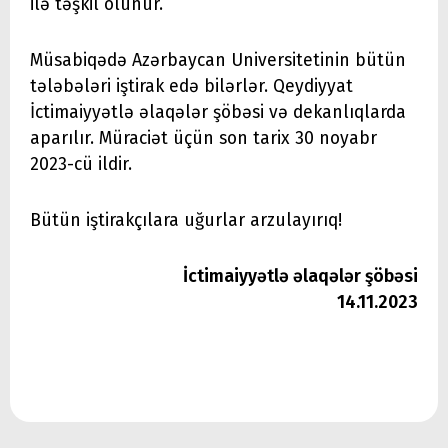
ilə təşkil olunur.
Müsabiqədə Azərbaycan Universitetinin bütün
tələbələri iştirak edə bilərlər. Qeydiyyat
İctimaiyyətlə əlaqələr şöbəsi və dekanlıqlarda
aparılır. Müraciət üçün son tarix 30 noyabr
2023-cü ildir.
Bütün iştirakçılara uğurlar arzulayırıq!
İctimaiyyətlə əlaqələr şöbəsi
14.11.2023