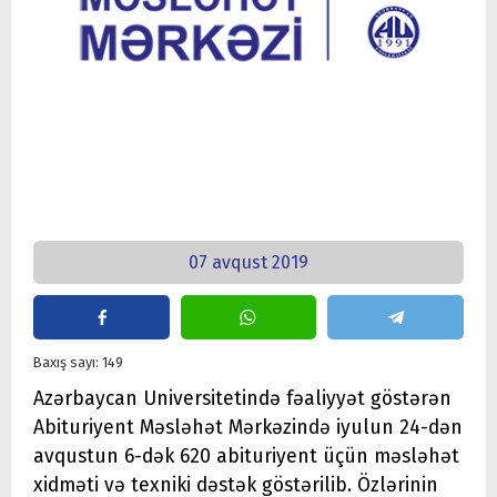
07 avqust 2019
Baxış sayı: 149
Azərbaycan Universitetində fəaliyyət göstərən
Abituriyent Məsləhət Mərkəzində iyulun 24-dən
avqustun 6-dək 620 abituriyent üçün məsləhət
xidməti və texniki dəstək göstərilib. Özlərinin