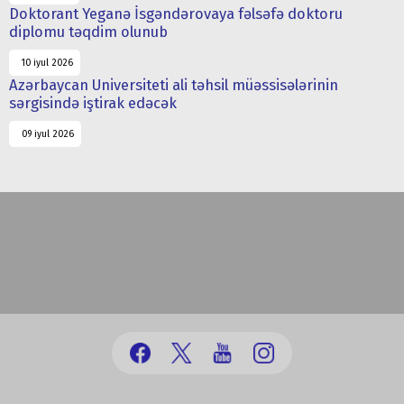
Doktorant Yeganə İsgəndərovaya fəlsəfə doktoru
diplomu təqdim olunub
10 iyul 2026
Azərbaycan Universiteti ali təhsil müəssisələrinin
sərgisində iştirak edəcək
09 iyul 2026