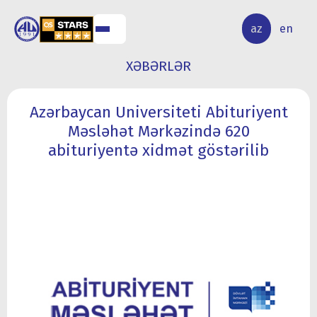
ALQ
ELMİ
az
en
ƏR
TƏDQİQAT
XƏBƏRLƏR
Azərbaycan Universiteti Abituriyent
Məsləhət Mərkəzində 620
abituriyentə xidmət göstərilib