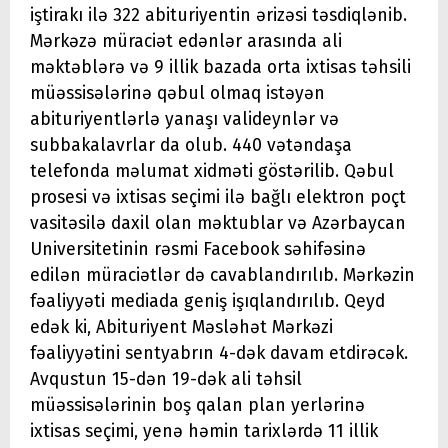
iştirakı ilə 322 abituriyentin ərizəsi təsdiqlənib.
Mərkəzə müraciət edənlər arasında ali
məktəblərə və 9 illik bazada orta ixtisas təhsili
müəssisələrinə qəbul olmaq istəyən
abituriyentlərlə yanaşı valideynlər və
subbakalavrlar da olub. 440 vətəndaşa
telefonda məlumat xidməti göstərilib. Qəbul
prosesi və ixtisas seçimi ilə bağlı elektron poçt
vasitəsilə daxil olan məktublar və Azərbaycan
Universitetinin rəsmi Facebook səhifəsinə
edilən müraciətlər də cavablandırılıb. Mərkəzin
fəaliyyəti mediada geniş işıqlandırılıb. Qeyd
edək ki, Abituriyent Məsləhət Mərkəzi
fəaliyyətini sentyabrın 4-dək davam etdirəcək.
Avqustun 15-dən 19-dək ali təhsil
müəssisələrinin boş qalan plan yerlərinə
ixtisas seçimi, yenə həmin tarixlərdə 11 illik