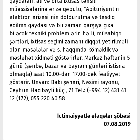
qaydaları, ali və orta ixtisas təhsili
müəssisələrinə ərizə qəbulu, “Abituriyentin
elektron ərizəsi”nin doldurulma və təsdiq
edilmə qaydası və bu zaman qarşıya çıxa
biləcək texniki problemlərin həlli, müsabiqə
şərtləri, ixtisas seçimi zamanı diqqət yetirilməli
olan məsələlər və s. haqqında köməklik və
məsləhət xidməti göstərirlər. Mərkəz həftənin 5
günü (şənbə, bazar və bayram günləri istisna
olmaqla) saat 10.00-dan 17.00-dək fəaliyyət
göstərir. Ünvan: Bakı şəhəri, Nəsimi rayonu,
Ceyhun Hacıbəyli küç., 71 Tel.: (+994 12) 431 41
12 (172), 055 220 40 58
İctimaiyyətlə əlaqələr şöbəsi
07.08.2019