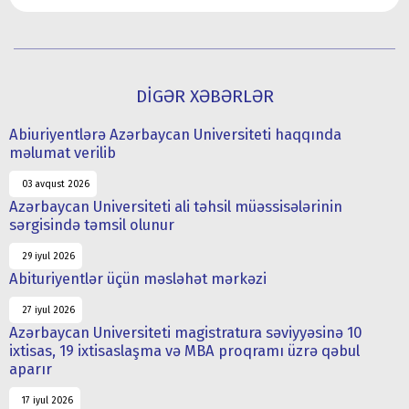
DİGƏR XƏBƏRLƏR
Abiuriyentlərə Azərbaycan Universiteti haqqında
məlumat verilib
03 avqust 2026
Azərbaycan Universiteti ali təhsil müəssisələrinin
sərgisində təmsil olunur
29 iyul 2026
Abituriyentlər üçün məsləhət mərkəzi
27 iyul 2026
Azərbaycan Universiteti magistratura səviyyəsinə 10
ixtisas, 19 ixtisaslaşma və MBA proqramı üzrə qəbul
aparır
17 iyul 2026