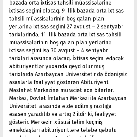
bazada orta ixtisas təhsili müəssisələrinə
ixtisas seçimi olacaq. 9 illik bazada orta ixtisas
təhsili müəssisələrinin boş qalan plan
yerlərinə ixtisas seçimi 27 avqust – 2 sentyabr
tarixlərində, 11 illik bazada orta ixtisas təhsili
müəssisələrinin boş qalan plan yerlərinə
ixtisas seçimi isə 30 avqust – 4 sentyabr
tarixləri arasında olacaq. İxtisas seçimi edəcək
abituriyentlər yuxarıda qeyd olunmuş
tarixlərdə Azərbaycan Universitetində ödənişsiz
əsaslarla fəaliyyət göstərən Abituriyent
Məsləhət Mərkəzinə müraciət edə bilərlər.
Mərkəz, Dövlət İmtahan Mərkəzi ilə Azərbaycan
Universiteti arasında əldə edilmiş razılığa
əsasən yaradılıb və artıq 2 ildir ki, fəaliyyət
göstərir. Mərkəzin xüsusi təlim keçmiş
əməkdaşları abituriyentlərə tələbə qəbulu