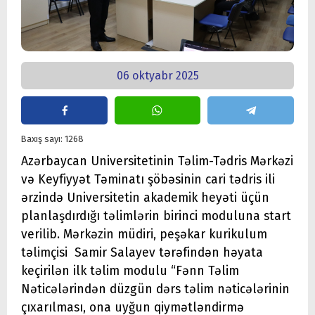
06 oktyabr 2025
Baxış sayı: 1268
Azərbaycan Universitetinin Təlim-Tədris Mərkəzi
və Keyfiyyət Təminatı şöbəsinin cari tədris ili
ərzində Universitetin akademik heyəti üçün
planlaşdırdığı təlimlərin birinci moduluna start
verilib. Mərkəzin müdiri, peşəkar kurikulum
təlimçisi Samir Salayev tərəfindən həyata
keçirilən ilk təlim modulu “Fənn Təlim
Nəticələrindən düzgün dərs təlim nəticələrinin
çıxarılması, ona uyğun qiymətləndirmə