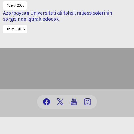
10 iyul 2026
Azərbaycan Universiteti ali təhsil müəssisələrinin
sərgisində iştirak edəcək
09 iyul 2026
(+99412) 431 41 12/13/16/17
office@au.edu.az