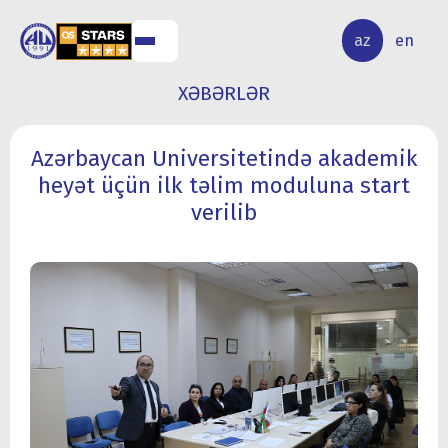
ALQ
ELMİ
az
en
ƏR
TƏDQİQAT
XƏBƏRLƏR
Azərbaycan Universitetində akademik
heyət üçün ilk təlim moduluna start
verilib