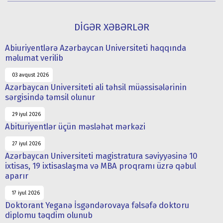
DİGƏR XƏBƏRLƏR
Abiuriyentlərə Azərbaycan Universiteti haqqında
məlumat verilib
03 avqust 2026
Azərbaycan Universiteti ali təhsil müəssisələrinin
sərgisində təmsil olunur
29 iyul 2026
Abituriyentlər üçün məsləhət mərkəzi
27 iyul 2026
Azərbaycan Universiteti magistratura səviyyəsinə 10
ixtisas, 19 ixtisaslaşma və MBA proqramı üzrə qəbul
aparır
17 iyul 2026
Doktorant Yeganə İsgəndərovaya fəlsəfə doktoru
diplomu təqdim olunub