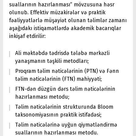
suallarının hazırlanması” mövzusuna həsr
olunub. Effektiv müzakirələr və praktik
fəaliyyətlərlə müşayiət olunan təlimlər zamanı
aşağıdakı istiqamətlərdə akademik bacarıqlar
inkişaf etdirilir:
Ali məktəbdə tədrisdə tələbə mərkəzli
yanaşmanın təşkili metodları;
Proqram təlim nəticələrinin (PTN) və Fənn
təlim nəticələrinin (FTN) mahiyyəti;
FTN-dən düzgün dərs təlim nəticələrinin
hazırlanması metodu;
Təlim nəticələrinin strukturunda Bloom
taksonomiyasının praktik istifadəsi;
Təlim nəticələrinə uyğun qiymətləndirmə
suallarının hazırlanması metodu.