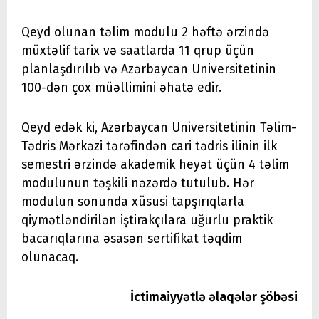
Qeyd olunan təlim modulu 2 həftə ərzində
müxtəlif tarix və saatlarda 11 qrup üçün
planlaşdırılıb və Azərbaycan Universitetinin
100-dən çox müəllimini əhatə edir.
Qeyd edək ki, Azərbaycan Universitetinin Təlim-
Tədris Mərkəzi tərəfindən cari tədris ilinin ilk
semestri ərzində akademik heyət üçün 4 təlim
modulunun təşkili nəzərdə tutulub. Hər
modulun sonunda xüsusi tapşırıqlarla
qiymətləndirilən iştirakçılara uğurlu praktik
bacarıqlarına əsasən sertifikat təqdim
olunacaq.
İctimaiyyətlə əlaqələr şöbəsi