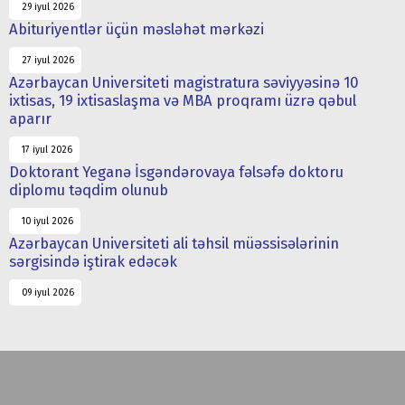
29 iyul 2026
Abituriyentlər üçün məsləhət mərkəzi
27 iyul 2026
Azərbaycan Universiteti magistratura səviyyəsinə 10
ixtisas, 19 ixtisaslaşma və MBA proqramı üzrə qəbul
aparır
17 iyul 2026
Doktorant Yeganə İsgəndərovaya fəlsəfə doktoru
diplomu təqdim olunub
10 iyul 2026
Azərbaycan Universiteti ali təhsil müəssisələrinin
sərgisində iştirak edəcək
09 iyul 2026