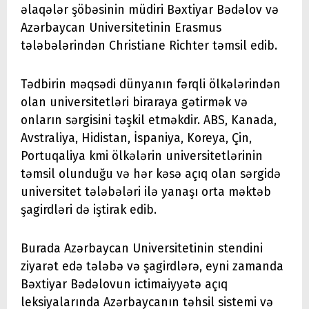
əlaqələr şöbəsinin müdiri Bəxtiyar Bədəlov və
Azərbaycan Universitetinin Erasmus
tələbələrindən Christiane Richter təmsil edib.
Tədbirin məqsədi dünyanın fərqli ölkələrindən
olan universitetləri biraraya gətirmək və
onların sərgisini təşkil etməkdir. ABS, Kanada,
Avstraliya, Hidistan, İspaniya, Koreya, Çin,
Portuqaliya kmi ölkələrin universitetlərinin
təmsil olunduğu və hər kəsə açıq olan sərgidə
universitet tələbələri ilə yanaşı orta məktəb
şagirdləri də iştirak edib.
Burada Azərbaycan Universitetinin stendini
ziyarət edə tələbə və şagirdlərə, eyni zamanda
Bəxtiyar Bədəlovun ictimaiyyətə açıq
leksiyalarında Azərbaycanın təhsil sistemi və