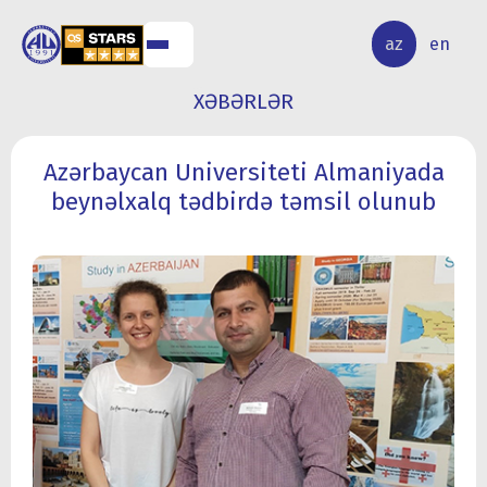
ALQ
ELMİ
az
en
ƏR
TƏDQİQAT
XƏBƏRLƏR
Azərbaycan Universiteti Almaniyada
beynəlxalq tədbirdə təmsil olunub