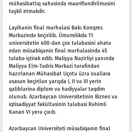
mühasibatlıq sahəsində maarifləndirilməsini
təşkil etməkdir.
Layihənin final mərhələsi Bakı Konqres
Mərkəzində keçirilib. Ümumilikdə 11
universitetin 400-dən çox tələbəsini əhatə
edən müsabiqənin final mərhələsində 45
tələbə iştirak edib. Maliyyə Nazirliyi yanında
Maliyyə Elm-Tədris Mərkəzi tərəfindən
hazırlanan Mühasibat Uçotu üzrə suallara
əsasən keçirilən yarışda I, II və III yerin
qaliblərinə diplom və hədiyyələr təqdim
olunub. Azərbaycan Universitetinin Biznes və
iqtisadiyyat fakültəsinin tələbəsi Rəhimli
Kənan VI yerə çıxıb.
Azərbaycan Universiteti müsabiqənin final