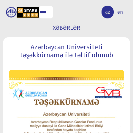
ALQ
ELMİ
az
en
ƏR
TƏDQİQAT
XƏBƏRLƏR
Azərbaycan Universiteti
təşəkkürnamə ilə təltif olunub