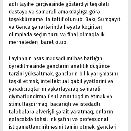
adlı layihə çərçivəsində göstərdiyi təşkilati
dəstəyə və səmərəli əməkdaşlığa görə
təşəkkürnamə ilə təltif olunub. Bakı, Sumqayıt
və Gəncə şəhərlərində həyata keçirilən
olimpiada seçim turu və final olmaqla iki
mərhələdən ibarət olub.
Layihənin əsas məqsədi mühasibatlığın
öyrədilməsində gənclərin analitik düşüncə
tərzini yüksəltmək, gənclərin bilik yarışmasını
təşkil etmək, intellektual qabiliyyətlərini və
yaradıcılıqlarını aşkarlayaraq səmərəli
qiymətləndirmə üsullarını təqdim etmək və
stimullaşdırmaq, bacarıqlı və istedadlı
tələbələrə əlverişli şərait yaratmaq, onların
gələcəkdə təhsil inkişafını və professional
istiqamətləndirilməsini təmin etmək, gəncləri