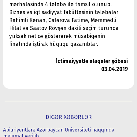
mərhələsində 4 tələbə ilə təmsil olunub.
Biznes və iqtisadiyyat fakültəsinin tələbələri
Rəhimli Kənan, Cəfərova Fatimə, Məmmədli
Hilal və Saatov Rövşən daxili seçim turunda
yüksək nəticə göstərərək müsabiqənin
finalında iştirak hüququ qazanıblar.
İctimaiyyətlə əlaqələr şöbəsi
03.04.2019
DİGƏR XƏBƏRLƏR
Abiuriyentlərə Azərbaycan Universiteti haqqında
məlumat verilib