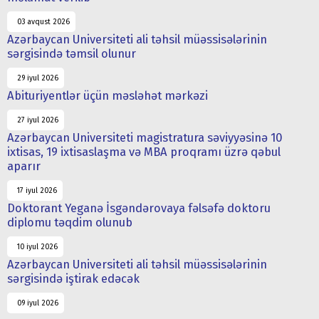
03 avqust 2026
Azərbaycan Universiteti ali təhsil müəssisələrinin
sərgisində təmsil olunur
29 iyul 2026
Abituriyentlər üçün məsləhət mərkəzi
27 iyul 2026
Azərbaycan Universiteti magistratura səviyyəsinə 10
ixtisas, 19 ixtisaslaşma və MBA proqramı üzrə qəbul
aparır
17 iyul 2026
Doktorant Yeganə İsgəndərovaya fəlsəfə doktoru
diplomu təqdim olunub
10 iyul 2026
Azərbaycan Universiteti ali təhsil müəssisələrinin
sərgisində iştirak edəcək
09 iyul 2026