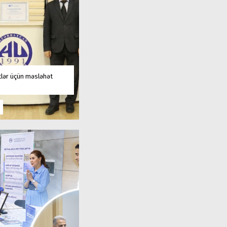
tlər üçün məsləhət