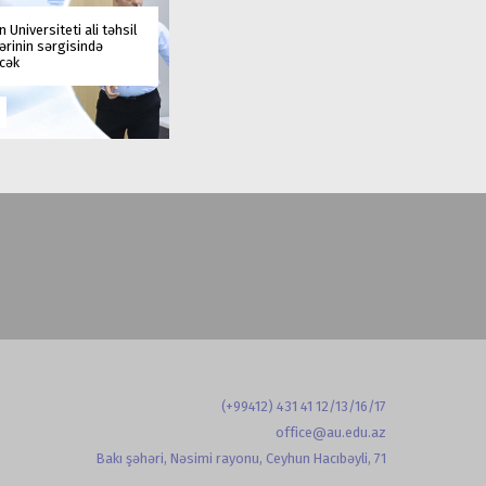
 Universiteti ali təhsil
rinin sərgisində
əcək
(+99412) 431 41 12/13/16/17
office@au.edu.az
Bakı şəhəri, Nəsimi rayonu, Ceyhun Hacıbəyli, 71