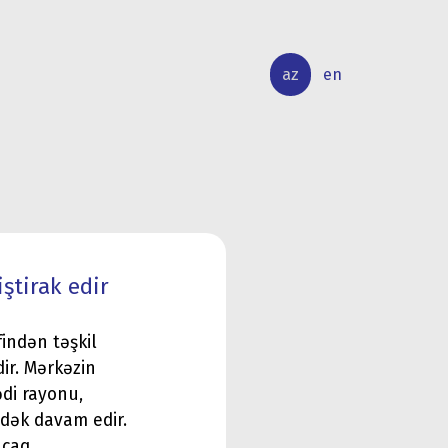
az
en
BEYNƏLXALQ
ELMİ
ƏLAQƏLƏR
TƏDQİQAT
ştirak edir
indən təşkil
dir. Mərkəzin
di rayonu,
-dək davam edir.
acaq.