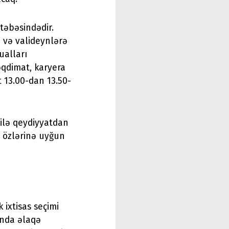
təbəsindədir.
 və valideynlərə
ualları
əqdimat, karyera
t 13.00-dan 13.50-
silə qeydiyyatdan
n özlərinə uyğun
 ixtisas seçimi
ında əlaqə