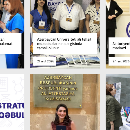
can
Azərbaycan Universiteti ali təhsil
 məlumat
müəssisələrinin sərgisində
Abituriyen
təmsil olunur
mərkəzi
29 iyul 2026
27 iyul 2026