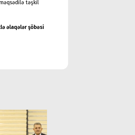
məqsədilə təşkil
tlə əlaqələr şöbəsi