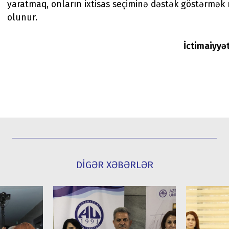
yaratmaq, onların ixtisas seçiminə dəstək göstərmək 
olunur.
İctimaiyyə
DİGƏR XƏBƏRLƏR