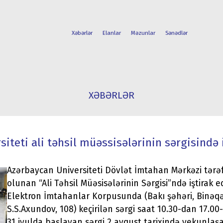
Xəbərlər
Elanlar
Məzunlar
Sənədlər
FAKÜLTƏLƏR
TƏLƏBƏ
XƏBƏRLƏR
İXTİSASLAR
HƏYATI
iteti ali təhsil müəssisələrinin sərgisində i
Azərbaycan Universiteti Dövlət İmtahan Mərkəzi tərəf
olunan “Ali Təhsil Müəsisələrinin Sərgisi”ndə iştirak e
Elektron İmtahanlar Korpusunda (Bakı şəhəri, Binəqə
S.S.Axundov, 108) keçirilən sərgi saat 10.30-dan 17.00
31 iyulda başlayan sərgi 2 avqust tarixində yekunlaş