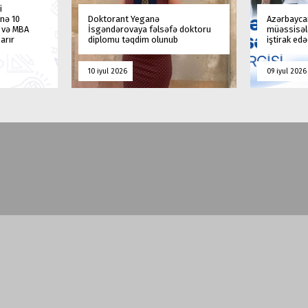
i
nə 10
Doktorant Yeganə
Azərbaycan
a və MBA
İsgəndərovaya fəlsəfə doktoru
müəssisələ
arır
diplomu təqdim olunub
iştirak ed
10 iyul 2026
09 iyul 2026