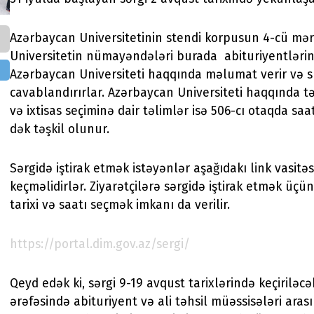
Azərbaycan Universitetinin stendi korpusun 4-cü mər
Universitetin nümayəndələri burada abituriyentlərin
Azərbaycan Universiteti haqqında məlumat verir və s
cavablandırırlar. Azərbaycan Universiteti haqqında t
və ixtisas seçiminə dair təlimlər isə 506-cı otaqda saa
dək təşkil olunur.
Sərgidə iştirak etmək istəyənlər aşağıdakı link vasitə
keçməlidirlər. Ziyarətçilərə sərgidə iştirak etmək üçü
tarixi və saatı seçmək imkanı da verilir.
https://portal.dim.gov.az/sergi/
Qeyd edək ki, sərgi 9-19 avqust tarixlərində keçiriləcək
ərəfəsində abituriyent və ali təhsil müəssisələri aras