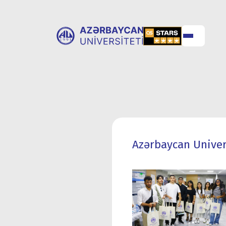
UNİVERSİTET
UNİVERSİTETƏ
HAQQINDA
QƏBUL
Azərbaycan Univers