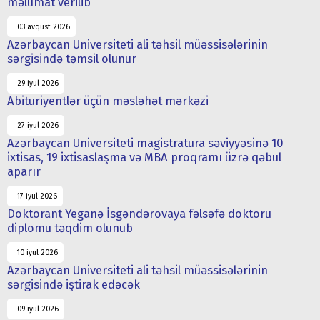
məlumat verilib
03 avqust 2026
Azərbaycan Universiteti ali təhsil müəssisələrinin
sərgisində təmsil olunur
29 iyul 2026
Abituriyentlər üçün məsləhət mərkəzi
27 iyul 2026
Azərbaycan Universiteti magistratura səviyyəsinə 10
ixtisas, 19 ixtisaslaşma və MBA proqramı üzrə qəbul
aparır
17 iyul 2026
Doktorant Yeganə İsgəndərovaya fəlsəfə doktoru
diplomu təqdim olunub
10 iyul 2026
Azərbaycan Universiteti ali təhsil müəssisələrinin
sərgisində iştirak edəcək
09 iyul 2026