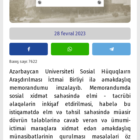
28 fevral 2023
Baxış sayı: 7622
Azərbaycan Universiteti Sosial Hüquqlaırn
Araşdırılması İctmai Birliyi ilə əməkdaşlıq
memorandumu imzalayıb. Memorandumda
sosial xidmət sahəsində elmi - təcrübi
əlaqələrin inkişaf etdirilməsi, habelə bu
istiqamətdə elm və təhsil sahəsində müasir
dövrün tələblərinə cavab verən və ümumi-
ictimai maraqlara xidmət edən əməkdaşlıq
münasibətlərinin qurulması məsələləri öz