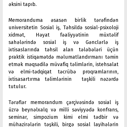
əksini tapıb.
Memoranduma əsasən birlik tərəfindən
universitetin Sosial iş, Təhsildə sosial-psixoloji
xidmət, Həyat fəaliyyətinin müxtəlif
sahələrində sosial iş və Gənclərlə iş
ixtisaslarında təhsil alan tələbələri üçün
praktik istiqamətdə məlumatlandırmanı təmin
etmək məqsədilə müvafiq təlimlərin, istehsalat
və elmi-tədqiqat təcrübə proqramlarının,
ixtisasartırma təlimlərinin təşkili nəzərdə
tutulur.
Tərəflər memorandum çərçivəsində sosial iş
üzrə beynəlxalq və milli səviyyədə konfrans,
seminar, simpozium kimi elmi tədbir və
mühazirələrin təşkili, birgə sosial layihələrin