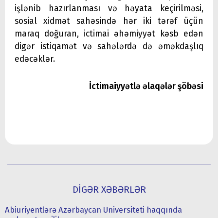
işlənib hazırlanması və həyata keçirilməsi,
sosial xidmət sahəsində hər iki tərəf üçün
maraq doğuran, ictimai əhəmiyyət kəsb edən
digər istiqamət və sahələrdə də əməkdaşlıq
edəcəklər.
İctimaiyyətlə əlaqələr şöbəsi
DİGƏR XƏBƏRLƏR
Abiuriyentlərə Azərbaycan Universiteti haqqında