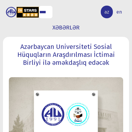
ALQ
ELMİ
az
en
ƏR
TƏDQİQAT
XƏBƏRLƏR
Azərbaycan Universiteti Sosial
Hüquqların Araşdırılması İctimai
Birliyi ilə əməkdaşlıq edəcək