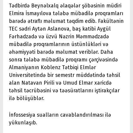
Tədbirdə Beynəlxalq əlaqələr şöbəsinin müdiri
Elmira İsmayılova tələbə mübadilə proqramları
barədə ətraflı məlumat təqdim edib. Fakültənin
TEC sədri Aytən Aslanova, baş katibi Aygül
Fərhadzadə və üzvü Nəzrin Məmmədzadə
mübadilə proqramlarının üstünlükləri və
əhəmiyyəti barədə məlumat veriblər. Daha
sonra tələbə mübadilə proqramı çərçivəsində
Almaniyanın Koblenz Tətbiqi Elmlər
Universitetində bir semestr müddətində təhsil
alan Natavan Pirili və Umud Elmar xaricdə
təhsil təcrübəsini və təəsüratlarını iştirakçılar
ilə bölüşüblər.
İnfossesiya sualların cavablandırılması ilə
yükunlaşıb.