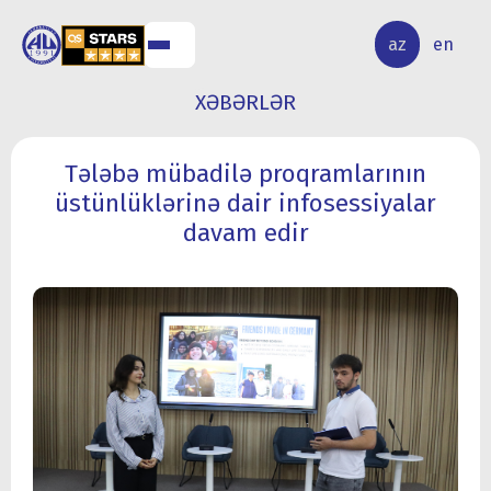
ALQ
ELMİ
az
en
ƏR
TƏDQİQAT
XƏBƏRLƏR
Tələbə mübadilə proqramlarının
üstünlüklərinə dair infosessiyalar
davam edir