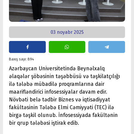
03 noyabr 2025
Baxış sayı: 894
Azərbaycan Universitetində Beynəlxalq
əlaqələr şöbəsinin təşəbbüsü və təşkilatçılığı
ilə tələbə mübadilə proqramlarına dair
maarifləndirici infosessiyalar davam edir.
Növbəti belə tədbir Biznes və iqtisadiyyat
fakültəsinin Tələbə Elmi Cəmiyyəti (TEC) ilə
birgə təşkil olunub. İnfosessiyada fakültənin
bir qrup tələbəsi iştirak edib.