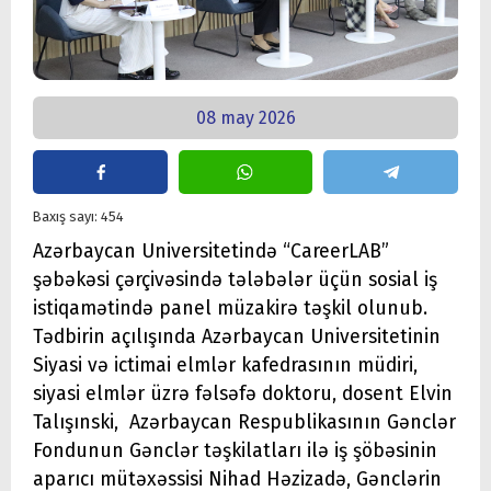
08 may 2026
Baxış sayı: 454
Azərbaycan Universitetində “CareerLAB”
şəbəkəsi çərçivəsində tələbələr üçün sosial iş
istiqamətində panel müzakirə təşkil olunub.
Tədbirin açılışında Azərbaycan Universitetinin
Siyasi və ictimai elmlər kafedrasının müdiri,
siyasi elmlər üzrə fəlsəfə doktoru, dosent Elvin
Talışınski, Azərbaycan Respublikasının Gənclər
Fondunun Gənclər təşkilatları ilə iş şöbəsinin
aparıcı mütəxəssisi Nihad Həzizadə, Gənclərin