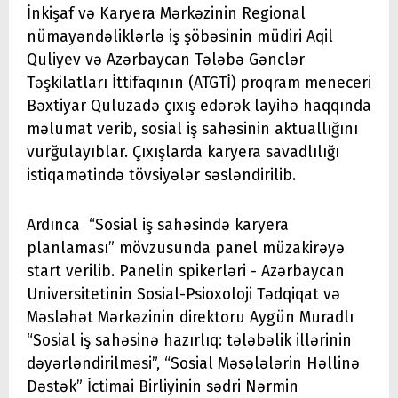
İnkişaf və Karyera Mərkəzinin Regional
nümayəndəliklərlə iş şöbəsinin müdiri Aqil
Quliyev və Azərbaycan Tələbə Gənclər
Təşkilatları İttifaqının (ATGTİ) proqram meneceri
Bəxtiyar Quluzadə çıxış edərək layihə haqqında
məlumat verib, sosial iş sahəsinin aktuallığını
vurğulayıblar. Çıxışlarda karyera savadlılığı
istiqamətində tövsiyələr səsləndirilib.
Ardınca “Sosial iş sahəsində karyera
planlaması” mövzusunda panel müzakirəyə
start verilib. Panelin spikerləri - Azərbaycan
Universitetinin Sosial-Psioxoloji Tədqiqat və
Məsləhət Mərkəzinin direktoru Aygün Muradlı
“Sosial iş sahəsinə hazırlıq: tələbəlik illərinin
dəyərləndirilməsi”, “Sosial Məsələlərin Həllinə
Dəstək” İctimai Birliyinin sədri Nərmin