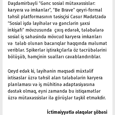
Daşdəmirbəyli “Gənc sosial mütəxəssislər:
karyera və imkanlar”, “Be Brave” qeyri-formal
təhsil platformasının təsisçisi Cəsur Mədətzadə
“Sosial işdə layihələr və gənclərin şəxsi
inkişafı” mövzusunda çıxış edərək, tələbələrə
sosial iş sahəsində mövcud karyera imkanları
və tələb olunan bacarıqlar haqqında məlumat
veriblər. Spikerlər iştirakçılarla öz təcrübələrini
bölüşüb, həmçinin sualları cavablandırıblar.
Qeyd edək ki, layihənin məqsədi müxtəlif
ixtisaslar üzrə təhsil alan tələbələrin karyera
planlaması və iş mühitinə adaptasiyasına
dəstək olmaq, eyni zamanda bu istiqamətlər
üzrə mütəxəssislər ilə görüşlər təşkil etməkdir.
İctimaiyyətlə əlaqələr şöbəsi