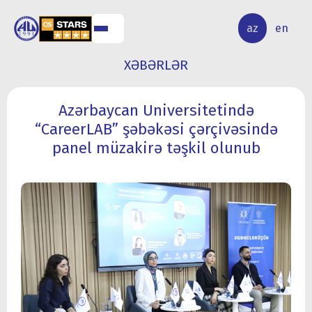
ALQ
ELMİ
az
en
ƏR
TƏDQİQAT
XƏBƏRLƏR
Azərbaycan Universitetində
“CareerLAB” şəbəkəsi çərçivəsində
panel müzakirə təşkil olunub