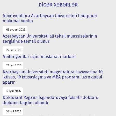
DİGƏR XƏBƏRLƏR
Abiuriyentlərə Azərbaycan Universiteti haqqında
məlumat verilib
03 avqust 2026
Azərbaycan Universiteti ali təhsil müəssisələrinin
sərgisində təmsil olunur
29 iyul 2026
Abituriyentlər üçün məsləhət mərkəzi
27 iyul 2026
Azərbaycan Universiteti magistratura səviyyəsinə 10
ixtisas, 19 ixtisaslaşma və MBA proqramı üzrə qəbul
aparır
17 iyul 2026
Doktorant Yeganə İsgəndərovaya fəlsəfə doktoru
diplomu təqdim olunub
10 iyul 2026