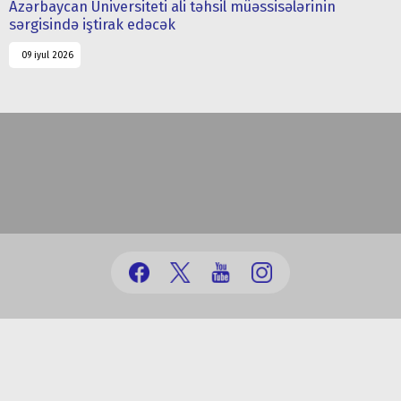
Azərbaycan Universiteti ali təhsil müəssisələrinin
sərgisində iştirak edəcək
09 iyul 2026
(+99412) 431 41 12/13/16/17
office@au.edu.az
Bakı şəhəri, Nəsimi rayonu, Ceyhun Hacıbəyli, 71