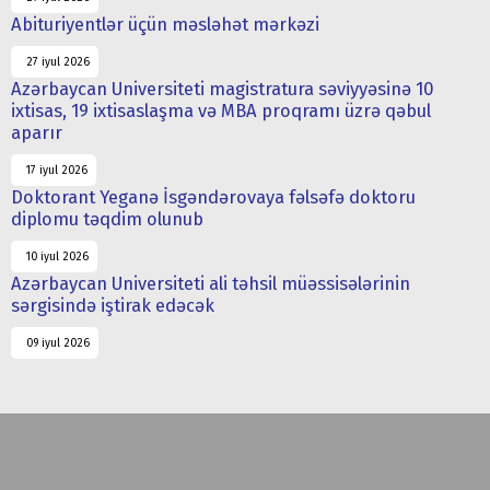
Abituriyentlər üçün məsləhət mərkəzi
27 iyul 2026
Azərbaycan Universiteti magistratura səviyyəsinə 10
ixtisas, 19 ixtisaslaşma və MBA proqramı üzrə qəbul
aparır
17 iyul 2026
Doktorant Yeganə İsgəndərovaya fəlsəfə doktoru
diplomu təqdim olunub
10 iyul 2026
Azərbaycan Universiteti ali təhsil müəssisələrinin
sərgisində iştirak edəcək
09 iyul 2026