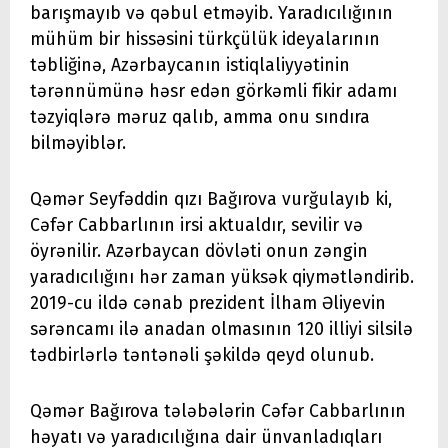
barışmayıb və qəbul etməyib. Yaradıcılığının
mühüm bir hissəsini türkçülük ideyalarının
təbliğinə, Azərbaycanın istiqlaliyyətinin
tərənnümünə həsr edən görkəmli fikir adamı
təzyiqlərə məruz qalıb, amma onu sındıra
bilməyiblər.
Qəmər Seyfəddin qızı Bağırova vurğulayıb ki,
Cəfər Cabbarlının irsi aktualdır, sevilir və
öyrənilir. Azərbaycan dövləti onun zəngin
yaradıcılığını hər zaman yüksək qiymətləndirib.
2019-cu ildə cənab prezident İlham Əliyevin
sərəncamı ilə anadan olmasının 120 illiyi silsilə
tədbirlərlə təntənəli şəkildə qeyd olunub.
Qəmər Bağırova tələbələrin Cəfər Cabbarlının
həyatı və yaradıcılığına dair ünvanladıqları