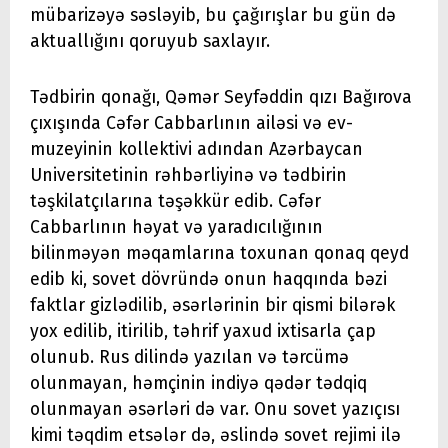
mübarizəyə səsləyib, bu çağırışlar bu gün də
aktuallığını qoruyub saxlayır.
Tədbirin qonağı, Qəmər Seyfəddin qızı Bağırova
çıxışında Cəfər Cabbarlının ailəsi və ev-
muzeyinin kollektivi adından Azərbaycan
Universitetinin rəhbərliyinə və tədbirin
təşkilatçılarına təşəkkür edib. Cəfər
Cabbarlının həyat və yaradıcılığının
bilinməyən məqamlarına toxunan qonaq qeyd
edib ki, sovet dövründə onun haqqında bəzi
faktlar gizlədilib, əsərlərinin bir qismi bilərək
yox edilib, itirilib, təhrif yaxud ixtisarla çap
olunub. Rus dilində yazılan və tərcümə
olunmayan, həmçinin indiyə qədər tədqiq
olunmayan əsərləri də var. Onu sovet yazıçısı
kimi təqdim etsələr də, əslində sovet rejimi ilə