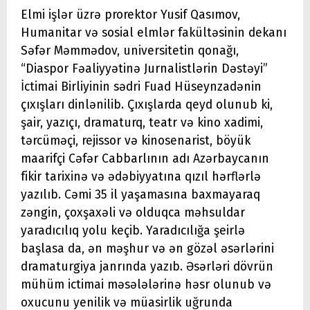
Elmi işlər üzrə prorektor Yusif Qasımov,
Humanitar və sosial elmlər fakültəsinin dekanı
Səfər Məmmədov, universitetin qonağı,
“Diaspor Fəaliyyətinə Jurnalistlərin Dəstəyi”
İctimai Birliyinin sədri Fuad Hüseynzadənin
çıxışları dinlənilib. Çıxışlarda qeyd olunub ki,
şair, yazıçı, dramaturq, teatr və kino xadimi,
tərcüməçi, rejissor və kinosenarist, böyük
maarifçi Cəfər Cabbarlının adı Azərbaycanın
fikir tarixinə və ədəbiyyatına qızıl hərflərlə
yazılıb. Cəmi 35 il yaşamasına baxmayaraq
zəngin, çoxşaxəli və olduqca məhsuldar
yaradıcılıq yolu keçib. Yaradıcılığa şeirlə
başlasa da, ən məşhur və ən gözəl əsərlərini
dramaturgiya janrında yazıb. Əsərləri dövrün
mühüm ictimai məsələlərinə həsr olunub və
oxucunu yenilik və müasirlik uğrunda