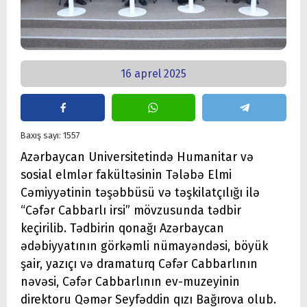
16 aprel 2025
Baxış sayı: 1557
Azərbaycan Universitetində Humanitar və
sosial elmlər fakültəsinin Tələbə Elmi
Cəmiyyətinin təşəbbüsü və təşkilatçılığı ilə
“Cəfər Cabbarlı irsi” mövzusunda tədbir
keçirilib. Tədbirin qonağı Azərbaycan
ədəbiyyatının görkəmli nümayəndəsi, böyük
şair, yazıçı və dramaturq Cəfər Cabbarlının
nəvəsi, Cəfər Cabbarlının ev-muzeyinin
direktoru Qəmər Seyfəddin qızı Bağırova olub.