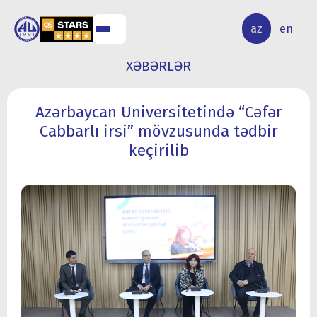
ALQ
ELMİ
az
en
ƏR
TƏDQİQAT
XƏBƏRLƏR
Azərbaycan Universitetində “Cəfər
Cabbarlı irsi” mövzusunda tədbir
keçirilib