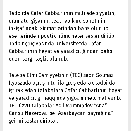
Tədbirdə Cəfər Cabbarlının milli ədəbiyyatın,
dramaturgiyanın, teatr və kino sənətinin
inkişafındakı xidmətlərindən bəhs olunub,
əsərlərindən poetik nümunələr səsləndirilib.
Tədbir çərçivəsində universitetdə Cəfər
Cabbarlının həyat və yaradıcılığından bəhs
edən sərgi təşkil olunub.
Tələbə Elmi Cəmiyyətinin (TEC) sədri Solmaz
İlyaszadə açılış nitqi ilə çıxış edərək tədbirdə
iştirak edən tələbələrə Cəfər Cabbarlının həyat
və yaradıcılığı haqqında yığcam məlumat verib.
TEC üzvü tələbələr Aqil Məmmədov “Ana”,
Cansu Nəzərova isə “Azərbaycan bayrağına”
şeirini səsləndiriblər.