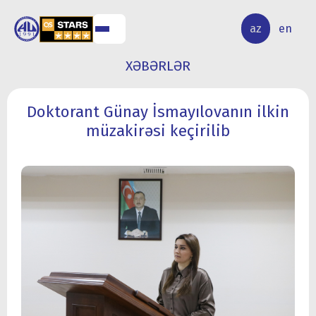
ALQ
ELMİ
az
en
ƏR
TƏDQİQAT
XƏBƏRLƏR
Doktorant Günay İsmayılovanın ilkin
müzakirəsi keçirilib