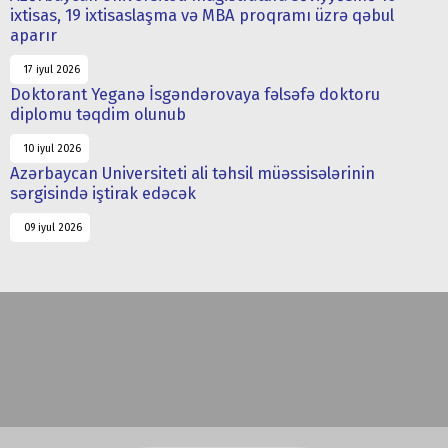
ixtisas, 19 ixtisaslaşma və MBA proqramı üzrə qəbul
aparır
17 iyul 2026
Doktorant Yeganə İsgəndərovaya fəlsəfə doktoru
diplomu təqdim olunub
10 iyul 2026
Azərbaycan Universiteti ali təhsil müəssisələrinin
sərgisində iştirak edəcək
09 iyul 2026