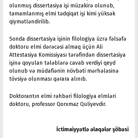
olunmuş dissertasiya işi müzakirə olunub,
tamamlanmış elmi tədqiqat işi kimi yüksək
qiymətləndirilib.
Sonda dissertasiya işinin filologiya üzrə fəlsəfə
doktoru elmi dərəcəsi almaq üçün Ali
Attestasiya Komissiyası tərəfindən dissertasiya
işinə qoyulan tələblərə cavab verdiyi qeyd
olunub və müdafiənin növbəti mərhələsinə
tövsiyə olunması qərara alınıb.
Doktorantın elmi rəhbəri filologiya elmləri
doktoru, professor Qorxmaz Quliyevdir.
İctimaiyyətlə əlaqələr şöbəsi