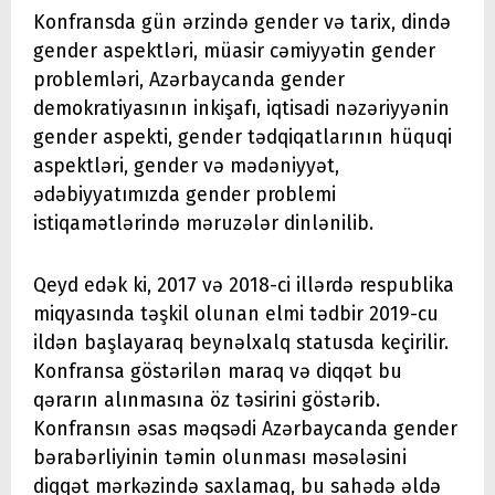
Konfransda gün ərzində gender və tarix, dində
gender aspektləri, müasir cəmiyyətin gender
problemləri, Azərbaycanda gender
demokratiyasının inkişafı, iqtisadi nəzəriyyənin
gender aspekti, gender tədqiqatlarının hüquqi
aspektləri, gender və mədəniyyət,
ədəbiyyatımızda gender problemi
istiqamətlərində məruzələr dinlənilib.
Qeyd edək ki, 2017 və 2018-ci illərdə respublika
miqyasında təşkil olunan elmi tədbir 2019-cu
ildən başlayaraq beynəlxalq statusda keçirilir.
Konfransa göstərilən maraq və diqqət bu
qərarın alınmasına öz təsirini göstərib.
Konfransın əsas məqsədi Azərbaycanda gender
bərabərliyinin təmin olunması məsələsini
diqqət mərkəzində saxlamaq, bu sahədə əldə