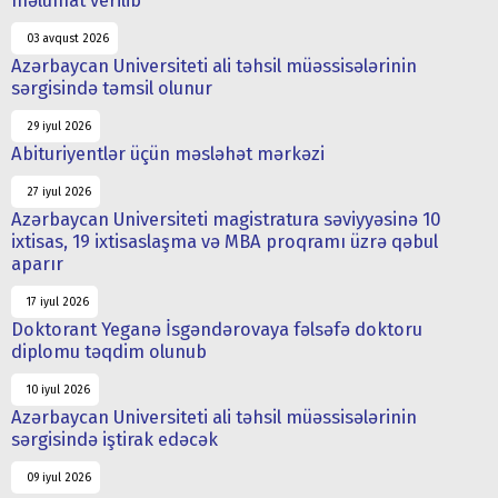
məlumat verilib
03 avqust 2026
Azərbaycan Universiteti ali təhsil müəssisələrinin
sərgisində təmsil olunur
29 iyul 2026
Abituriyentlər üçün məsləhət mərkəzi
27 iyul 2026
Azərbaycan Universiteti magistratura səviyyəsinə 10
ixtisas, 19 ixtisaslaşma və MBA proqramı üzrə qəbul
aparır
17 iyul 2026
Doktorant Yeganə İsgəndərovaya fəlsəfə doktoru
diplomu təqdim olunub
10 iyul 2026
Azərbaycan Universiteti ali təhsil müəssisələrinin
sərgisində iştirak edəcək
09 iyul 2026