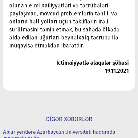
olunan elmi nailiyyətləri və təcrübələri
paylaşmaq, mövcud problemlərin təhlili və
onların həll yolları üçün təkliflərin irəli
sürülməsini təmin etmək, bu sahədə ölkədə
əldə edilən uğurları beynəlxalq təcrübə ilə
müqayisə etməkdən ibarətdir.
İctimaiyyətlə əlaqələr şöbəsi
19.11.2021
DİGƏR XƏBƏRLƏR
Abiuriyentlərə Azərbaycan Universiteti haqqında