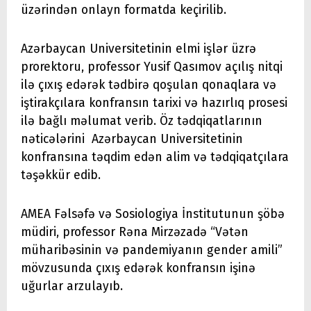
üzərindən onlayn formatda keçirilib.
Azərbaycan Universitetinin elmi işlər üzrə
prorektoru, professor Yusif Qasımov açılış nitqi
ilə çıxış edərək tədbirə qoşulan qonaqlara və
iştirakçılara konfransın tarixi və hazırlıq prosesi
ilə bağlı məlumat verib. Öz tədqiqatlarının
nəticələrini Azərbaycan Universitetinin
konfransına təqdim edən alim və tədqiqatçılara
təşəkkür edib.
AMEA Fəlsəfə və Sosiologiya İnstitutunun şöbə
müdiri, professor Rəna Mirzəzadə “Vətən
müharibəsinin və pandemiyanın gender amili”
mövzusunda çıxış edərək konfransın işinə
uğurlar arzulayıb.