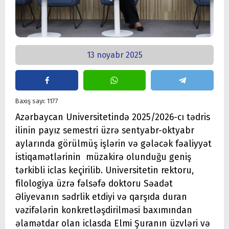
13 noyabr 2025
Baxış sayı: 1177
Azərbaycan Universitetində 2025/2026-cı tədris
ilinin payız semestri üzrə sentyabr-oktyabr
aylarında görülmüş işlərin və gələcək fəaliyyət
istiqamətlərinin müzakirə olunduğu geniş
tərkibli iclas keçirilib. Universitetin rektoru,
filologiya üzrə fəlsəfə doktoru Səadət
Əliyevanın sədrlik etdiyi və qarşıda duran
vəzifələrin konkretləşdirilməsi baxımından
əlamətdar olan iclasda Elmi Şuranın üzvləri və