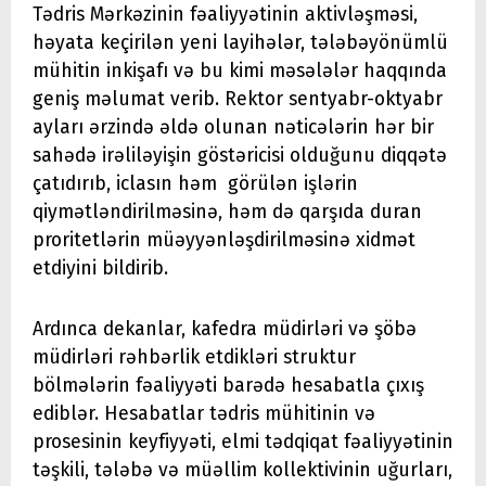
Tədris Mərkəzinin fəaliyyətinin aktivləşməsi,
həyata keçirilən yeni layihələr, tələbəyönümlü
mühitin inkişafı və bu kimi məsələlər haqqında
geniş məlumat verib. Rektor sentyabr-oktyabr
ayları ərzində əldə olunan nəticələrin hər bir
sahədə irəliləyişin göstəricisi olduğunu diqqətə
çatıdırıb, iclasın həm görülən işlərin
qiymətləndirilməsinə, həm də qarşıda duran
proritetlərin müəyyənləşdirilməsinə xidmət
etdiyini bildirib.
Ardınca dekanlar, kafedra müdirləri və şöbə
müdirləri rəhbərlik etdikləri struktur
bölmələrin fəaliyyəti barədə hesabatla çıxış
ediblər. Hesabatlar tədris mühitinin və
prosesinin keyfiyyəti, elmi tədqiqat fəaliyyətinin
təşkili, tələbə və müəllim kollektivinin uğurları,