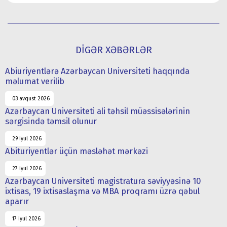
DİGƏR XƏBƏRLƏR
Abiuriyentlərə Azərbaycan Universiteti haqqında
məlumat verilib
03 avqust 2026
Azərbaycan Universiteti ali təhsil müəssisələrinin
sərgisində təmsil olunur
29 iyul 2026
Abituriyentlər üçün məsləhət mərkəzi
27 iyul 2026
Azərbaycan Universiteti magistratura səviyyəsinə 10
ixtisas, 19 ixtisaslaşma və MBA proqramı üzrə qəbul
aparır
17 iyul 2026