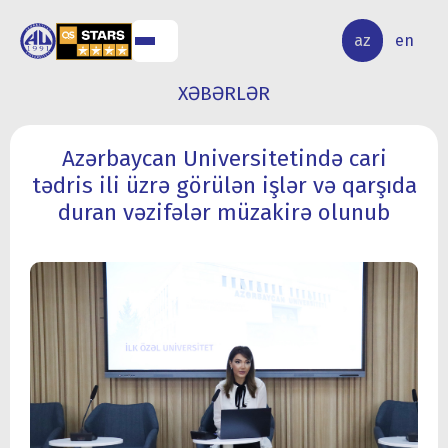
ALQ
ELMİ
az
en
ƏR
TƏDQİQAT
XƏBƏRLƏR
Azərbaycan Universitetində cari
tədris ili üzrə görülən işlər və qarşıda
duran vəzifələr müzakirə olunub