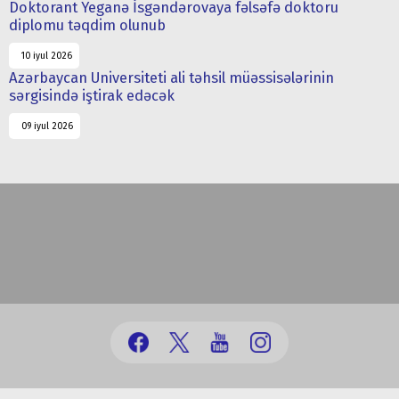
Doktorant Yeganə İsgəndərovaya fəlsəfə doktoru
diplomu təqdim olunub
10 iyul 2026
Azərbaycan Universiteti ali təhsil müəssisələrinin
sərgisində iştirak edəcək
09 iyul 2026