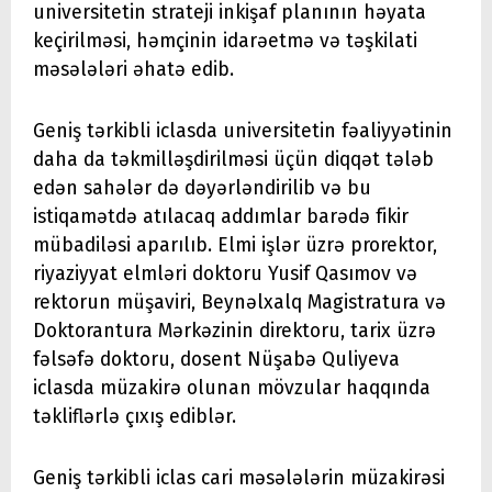
universitetin strateji inkişaf planının həyata
keçirilməsi, həmçinin idarəetmə və təşkilati
məsələləri əhatə edib.
Geniş tərkibli iclasda universitetin fəaliyyətinin
daha da təkmilləşdirilməsi üçün diqqət tələb
edən sahələr də dəyərləndirilib və bu
istiqamətdə atılacaq addımlar barədə fikir
mübadiləsi aparılıb. Elmi işlər üzrə prorektor,
riyaziyyat elmləri doktoru Yusif Qasımov və
rektorun müşaviri, Beynəlxalq Magistratura və
Doktorantura Mərkəzinin direktoru, tarix üzrə
fəlsəfə doktoru, dosent Nüşabə Quliyeva
iclasda müzakirə olunan mövzular haqqında
təkliflərlə çıxış ediblər.
Geniş tərkibli iclas cari məsələlərin müzakirəsi