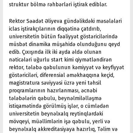
struktur bölmə rəhbərləri iştirak ediblər.
Rektor Səadət Əliyeva gündəlikdəki məsələləri
iclas iştirakçılarının diqqətinə çatdırıb,
universitetin bütün fəaliyyət göstəricilərində
müsbət dinamika müşahidə olunduğunu qeyd
edib. Çıxışında ilk iki ayda əldə olunan
nəticələri uğurlu start kimi qiymətləndirən
rektor, tələbə qəbulunun kəmiyyət və keyfiyyət
göstəriciləri, diferensial əməkhaqqına keçid,
magistratura səviyyəsi üzrə yeni təhsil
proqramlarının hazırlanması, əcnəbi
tələbələrin qəbulu, beynəlmiləlləşmə
istiqamətində görülmüş işlər, o cümlədən
universitetin beynəlxalq reytinqlərdəki
mövqeyi, müəllimlərin işə qəbulu, yerli və
beynəlxalq akkreditasiyaya hazırlıq, Təlim və