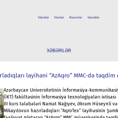
Xəbərlər
Elanlar
Məzunlar
Sənədlər
FAKÜLTƏLƏR
TƏLƏBƏ
XƏBƏRLƏR
İXTİSASLAR
HƏYATI
ırladıqları layihəni “AzAqro” MMC-də təqdim 
Azərbaycan Universitetinin İnformasiya-kommunikasi
(İKT) fakültəsinin İnformasiya texnologiyaları ixtisası
III kurs tələbələri Namət Nağıyev, Əkrəm Hüseynli və
Mikayılovun hazırladıqları “AqroTex” layihəsinin Şəmk
fəaliyyət göstərən “AzAqro” MMC müəssisəsində təqdi