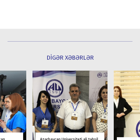
DİGƏR XƏBƏRLƏR
can
Azərbaycan Universiteti ali təhsil