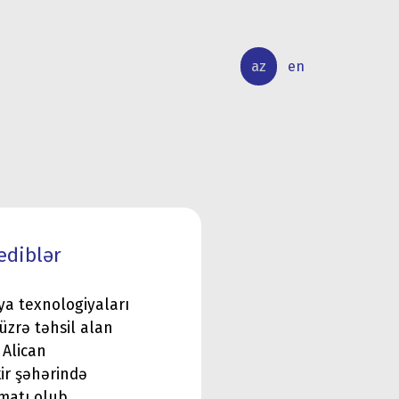
az
en
BEYNƏLXALQ
ELMİ
ƏLAQƏLƏR
TƏDQİQAT
ediblər
ya texnologiyaları
 üzrə təhsil alan
 Alican
ir şəhərində
matı olub.