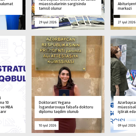
 məlumat
müəssisələrinin sərgisində
Abituriyen
təmsil olunur
mərkəzi
29 iyul 2026
27 iyul 2026
i
nə 10
Doktorant Yeganə
Azərbaycan
a və MBA
İsgəndərovaya fəlsəfə doktoru
müəssisələ
arır
diplomu təqdim olunub
iştirak ed
10 iyul 2026
09 iyul 2026