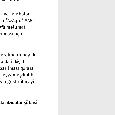
ev və tələbələr
ar “AzAqro” MMC-
raflı məlumat
rilməsi üçün
 tərəfindən böyük
a da inkişaf
aparılması qərara
müəyyənləşdirilib
yin göstəriləcəyi
tlə əlaqələr şöbəsi