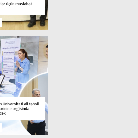
tlər üçün məsləhət
 Universiteti ali təhsil
rinin sərgisində
əcək