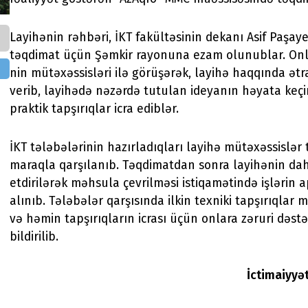
Layihənin rəhbəri, İKT fakültəsinin dekanı Asif Paşay
təqdimat üçün Şəmkir rayonuna ezam olunublar. Onl
nin mütəxəssisləri ilə görüşərək, layihə haqqında ət
verib, layihədə nəzərdə tutulan ideyanın həyata keçi
praktik tapşırıqlar icra ediblər.
İKT tələbələrinin hazırladıqları layihə mütəxəssislər
maraqla qarşılanıb. Təqdimatdan sonra layihənin dah
etdirilərək məhsula çevrilməsi istiqamətində işlərin 
alınıb. Tələbələr qarşısında ilkin texniki tapşırıqlar 
və həmin tapşırıqların icrası üçün onlara zəruri dəstə
bildirilib.
İctimaiyyə