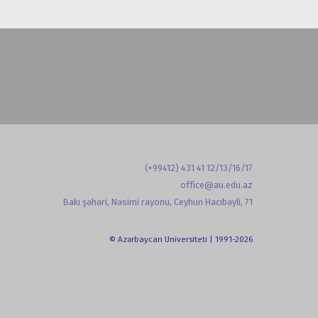
(+99412) 431 41 12/13/16/17
office@au.edu.az
Bakı şəhəri, Nəsimi rayonu, Ceyhun Hacıbəyli, 71
© Azərbaycan Universiteti | 1991-2026