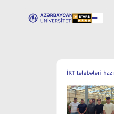
UNİVERSİTET
UNİVERSİTETƏ
HAQQINDA
QƏBUL
İKT tələbələri haz