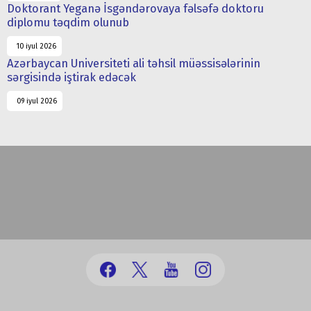
Doktorant Yeganə İsgəndərovaya fəlsəfə doktoru
diplomu təqdim olunub
10 iyul 2026
Azərbaycan Universiteti ali təhsil müəssisələrinin
sərgisində iştirak edəcək
09 iyul 2026