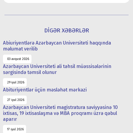
DİGƏR XƏBƏRLƏR
Abiuriyentlərə Azərbaycan Universiteti haqqında
məlumat verilib
03 avqust 2026
Azərbaycan Universiteti ali təhsil müəssisələrinin
sərgisində təmsil olunur
29 iyul 2026
Abituriyentlər üçün məsləhət mərkəzi
27 iyul 2026
Azərbaycan Universiteti magistratura səviyyəsinə 10
ixtisas, 19 ixtisaslaşma və MBA proqramı üzrə qəbul
aparır
17 iyul 2026