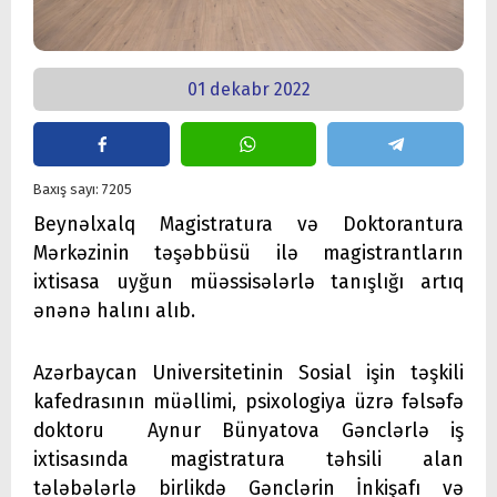
01 dekabr 2022
Baxış sayı: 7205
Beynəlxalq Magistratura və Doktorantura
Mərkəzinin təşəbbüsü ilə magistrantların
ixtisasa uyğun müəssisələrlə tanışlığı artıq
ənənə halını alıb.
Azərbaycan Universitetinin Sosial işin təşkili
kafedrasının müəllimi, psixologiya üzrə fəlsəfə
doktoru Aynur Bünyatova Gənclərlə iş
ixtisasında magistratura təhsili alan
tələbələrlə birlikdə Gənclərin İnkişafı və