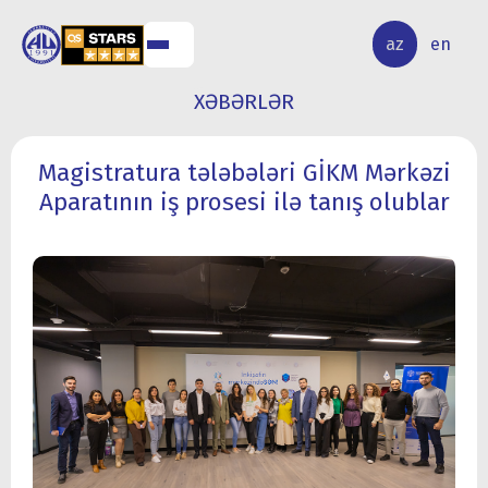
ALQ
ELMİ
az
en
ƏR
TƏDQİQAT
XƏBƏRLƏR
Magistratura tələbələri GİKM Mərkəzi
Aparatının iş prosesi ilə tanış olublar