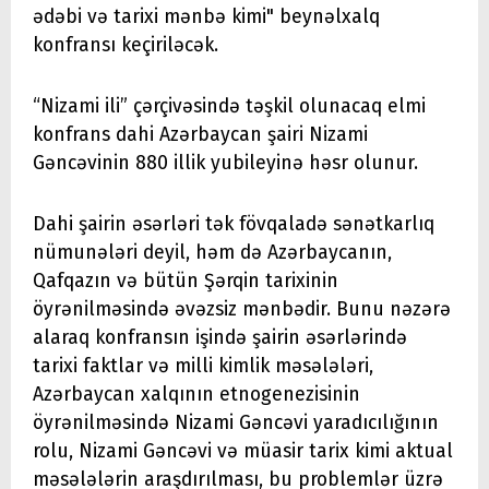
ədəbi və tarixi mənbə kimi" beynəlxalq
konfransı keçiriləcək.
“Nizami ili” çərçivəsində təşkil olunacaq elmi
konfrans dahi Azərbaycan şairi Nizami
Gəncəvinin 880 illik yubileyinə həsr olunur.
Dahi şairin əsərləri tək fövqaladə sənətkarlıq
nümunələri deyil, həm də Azərbaycanın,
Qafqazın və bütün Şərqin tarixinin
öyrənilməsində əvəzsiz mənbədir. Bunu nəzərə
alaraq konfransın işində şairin əsərlərində
tarixi faktlar və milli kimlik məsələləri,
Azərbaycan xalqının etnogenezisinin
öyrənilməsində Nizami Gəncəvi yaradıcılığının
rolu, Nizami Gəncəvi və müasir tarix kimi aktual
məsələlərin araşdırılması, bu problemlər üzrə