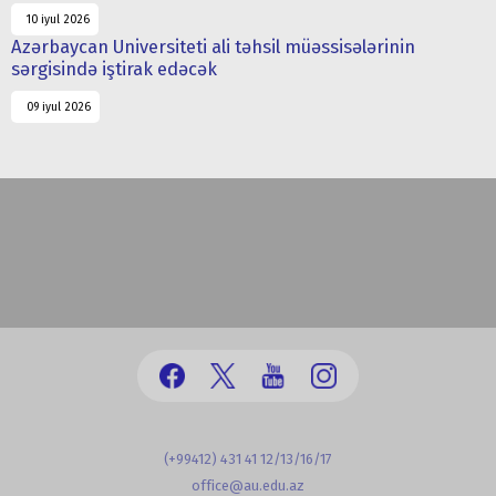
10 iyul 2026
Azərbaycan Universiteti ali təhsil müəssisələrinin
sərgisində iştirak edəcək
09 iyul 2026
(+99412) 431 41 12/13/16/17
office@au.edu.az