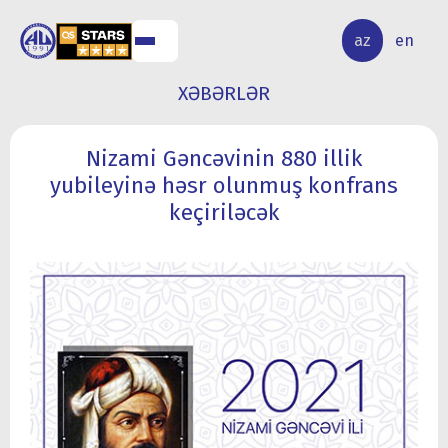
ALQ
ELMİ
az
en
ƏR
TƏDQİQAT
XƏBƏRLƏR
Nizami Gəncəvinin 880 illik
yubileyinə həsr olunmuş konfrans
keçiriləcək