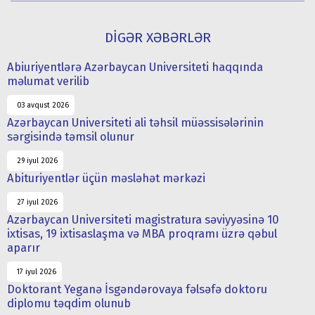
DİGƏR XƏBƏRLƏR
Abiuriyentlərə Azərbaycan Universiteti haqqında
məlumat verilib
03 avqust 2026
Azərbaycan Universiteti ali təhsil müəssisələrinin
sərgisində təmsil olunur
29 iyul 2026
Abituriyentlər üçün məsləhət mərkəzi
27 iyul 2026
Azərbaycan Universiteti magistratura səviyyəsinə 10
ixtisas, 19 ixtisaslaşma və MBA proqramı üzrə qəbul
aparır
17 iyul 2026
Doktorant Yeganə İsgəndərovaya fəlsəfə doktoru
diplomu təqdim olunub