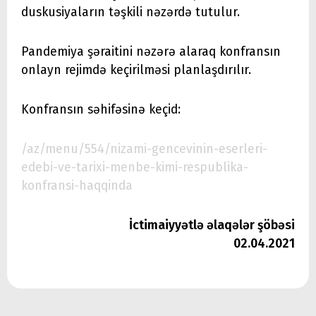
duskusiyaların təşkili nəzərdə tutulur.
Pandemiya şəraitini nəzərə alaraq konfransın
onlayn rejimdə keçirilməsi planlaşdırılır.
Konfransın səhifəsinə keçid:
/az/menu/554/nizami-gencevinin-eserleri-
edebi-ve-tarixi-menbe-kimi-respublika-
konfransi-haqqinda
İctimaiyyətlə əlaqələr şöbəsi
02.04.2021