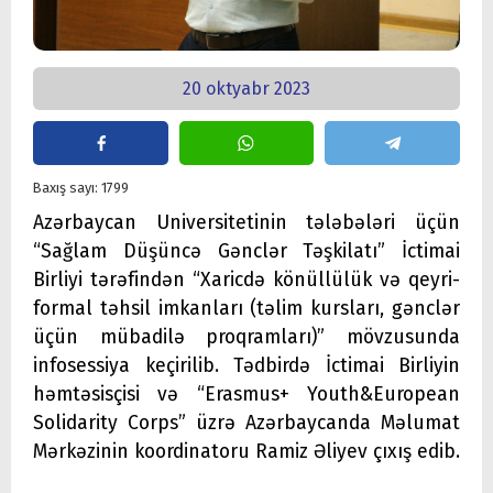
20 oktyabr 2023
Baxış sayı: 1799
Azərbaycan Universitetinin tələbələri üçün
“Sağlam Düşüncə Gənclər Təşkilatı” İctimai
Birliyi tərəfindən “Xaricdə könüllülük və qeyri-
formal təhsil imkanları (təlim kursları, gənclər
üçün mübadilə proqramları)” mövzusunda
infosessiya keçirilib. Tədbirdə İctimai Birliyin
həmtəsisçisi və “Erasmus+ Youth&European
Solidarity Corps” üzrə Azərbaycanda Məlumat
Mərkəzinin koordinatoru Ramiz Əliyev çıxış edib.