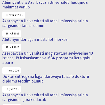
Abiuriyentlərə Azərbaycan Universiteti haqqında
məlumat verilib
03 avqust 2026
Azərbaycan Universiteti ali təhsil müəssisələrinin
sərgisində təmsil olunur
29 iyul 2026
Abituriyentlər üçün məsləhət mərkəzi
27 iyul 2026
Azərbaycan Universiteti magistratura səviyyəsinə 10
ixtisas, 19 ixtisaslaşma və MBA proqramı üzrə qəbul
aparır
17 iyul 2026
Doktorant Yeganə İsgəndərovaya fəlsəfə doktoru
diplomu təqdim olunub
10 iyul 2026
Azərbaycan Universiteti ali təhsil müəssisələrinin
sərgisində iştirak edəcək