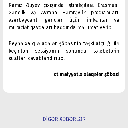
Ramiz Əliyev çıxışında iştirakçılara Erasmus+
Gənclik və Avropa Həmrəylik proqramları,
azərbaycanlı gənclər üçün imkanlar və
müraciət qaydaları haqqında məlumat verib.
Beynəlxalq əlaqələr şöbəsinin təşkilatçılığı ilə
keçirilən sessiyanın sonunda tələbələrin
sualları cavablandırılıb.
İctimaiyyətlə əlaqələr şöbəsi
DİGƏR XƏBƏRLƏR