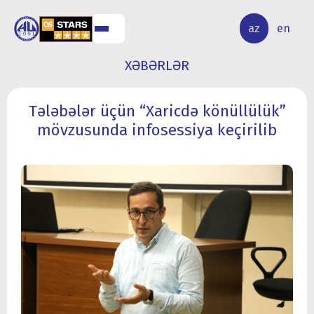
ALQ
ELMİ
az
en
ƏR
TƏDQİQAT
XƏBƏRLƏR
Tələbələr üçün “Xaricdə könüllülük”
mövzusunda infosessiya keçirilib