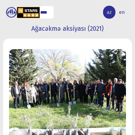
ALQ
ELMİ
az
en
ƏR
TƏDQİQAT
Ağacəkmə aksiyası (2021)