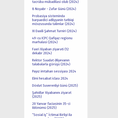
təcrübə mübadiləsi olub (2024)
8 Noyabr - Zəfər Günü (2024)
Probasiya sistemində
bərpaedici ədliyyənin tətbiqi
mövzusunda təlimlər (2024)
XI Daxili Şahmat Turniri (2024)
49-cu ICPC Qafqaz regionu
mərhələsi (2024)
Fəxri Xiyaban ziyarəti (12
dekabr 2024)
Rektor Səadət Əliyevanın
tələbələrlə görüşü (2024)
Payız imtahan sessiyası 2024
Elmi hesabat iclası 2024
Dövlət Suverenliyi Günü (2025)
Şəhidlər Xiyabanını ziyarət
(2025)
20 Yanvar faciəsinin 35-ci
ildönümü (2025)
“Sosial iş” İctimai Birliyi ilə