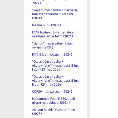
2024)
“Yaşıl dünya naminə“ bilik yarışı
mükafatlandırma mərasimi
(2024)
Məzun Günü (2024)
ECAR layihəsi, Elmi məqalələrin
yazılması üzrə təlim (2024)
“Qanun” nəşriyyatının kitab
sərgisi (2024)
ICPC-20, simpozium (2024)
“Qarabağın dirçəlişi -
ekolayihələr“ müsabiqəsi, II tur,
I gün (23 may 2024)
“Qarabağın dirçəlişi -
ekolayihələr“ müsabiqəsi, II tur,
II gün (24 may 2024)
COP29 mühazirələri (2024)
Məhəmməd Füzuli-530, bədii
qiraət müsabiqəsi (2024)
26 İyun Silahlı Qüvvələr Günü
(2025)