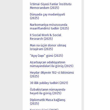
İctimai-Siyasi Fənlər İnstitutu
Memorandum (2025)
Dünyada çay mədəniyyəti
(2025)
Narkomaniya mövzusunda
maarifləndirici tədbir (2025)
II Social Work & Social
Research (2025)
Mən nə üçün donor olmaq
istəyirəm (2025)
“Açıq Qapı” günü (2025)
Azərbaycan ədəbiyyatının
nümayəndələri ilə görüş (2025)
Heydər Əliyevin 102-ci ildönümü
(2025)
30 illik yubiley tədbiri (2021)
Özbəkistanın nümayəndə
heyəti ilə görüş (2025)
Diplomatik Masa bağlanış
(2025)