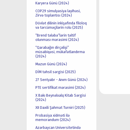
Karyera Günü (2024)
COP29 simulyasiya layihəsi,
Zirvə toplantısı (2024)
Dövlət dilinin inkişafında filoloq
və tərcüməçilərin rolu (2025)
“Brend tələbə“lərin təltif
olunması mərasimi (2024)
“Qarabağın dirçəlişi”
müsabiqəsi, mükafatlandırma
(2024)
Məzun Günü (2024)
DİM təhsil sərgisi (2025)
27 Sentyabr - Anım Günü (2024)
PTE sertifikat mərasimi (2024)
X Bakı Beynəlxalq Kitab Sərgisi
(2024)
XII Daxili Şahmat Turniri (2025)
Probasiya xidməti ilə
memorandum (2024)
Azərbaycan Universitetində