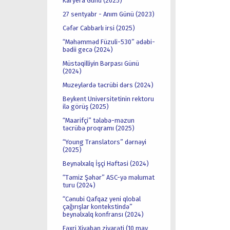
Karyera Günü (2025)
27 sentyabr - Anım Günü (2023)
Cəfər Cabbarlı irsi (2025)
“Məhəmməd Füzuli-530” ədəbi-
bədii gecə (2024)
Müstəqilliyin Bərpası Günü
(2024)
Muzeylərdə təcrübi dərs (2024)
Beykent Universitetinin rektoru
ilə görüş (2025)
“Maarifçi” tələbə-məzun
təcrübə proqramı (2025)
“Young Translators” dərnəyi
(2025)
Beynəlxalq İşçi Həftəsi (2024)
“Təmiz Şəhər” ASC-yə məlumat
turu (2024)
“Cənubi Qafqaz yeni qlobal
çağırışlar kontekstində”
beynəlxalq konfransı (2024)
Fəxri Xiyaban ziyarəti (10 may