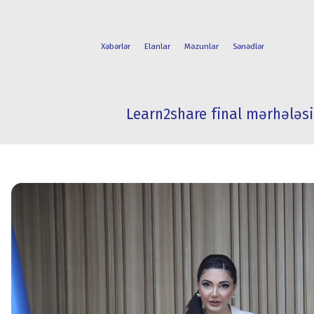
Xəbərlər
Elanlar
Məzunlar
Sənədlər
Learn2share final mərhələsi
FAKÜLTƏLƏR
TƏLƏBƏ
İXTİSASLAR
HƏYATI