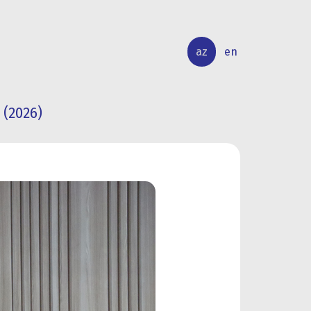
az
en
 (2026)
BEYNƏLXALQ
ELMİ
ƏLAQƏLƏR
TƏDQİQAT