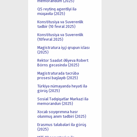
memorandum (2025)
QS reytinq agentliyi ilə
müqavilə (2025)
Konstitusiya və Suverenlik
tədbir (10 fevral 2025)
Konstitusiya və Suverenlik
(10fevral 2025)
Magistratura işçi qrupun iclası
(2025)
Rektor Səadət Əliyeva Robert
Börns gecəsində (2025)
Magistraturada təcrübə
prosesi başlayıb (2025)
Türkiyə nümayəndə heyəti ilə
görüş (2025)
Sosial Tədqiqatlar Mərkəzi ilə
memorandun (2025)
Xocalı soyqırımına həsr
olunmuş anım tədbiri (2025)
Erasmus tələbələri ilə görüş
(2025)