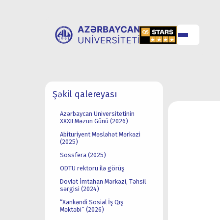
UNİVERSİTET
UNİVERSİTETƏ
Şəkil qalereyası
HAQQINDA
QƏBUL
Azərbaycan Universitetinin
XXXII Məzun Günü (2026)
Abituriyent Məsləhət Mərkəzi
(2025)
Sossfera (2025)
ODTU rektoru ilə görüş
Dövlət İmtahan Mərkəzi, Təhsil
sərgisi (2024)
“Xankəndi Sosial İş Qış
Məktəbi” (2026)