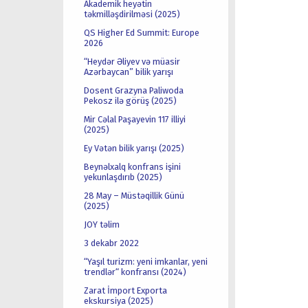
Akademik heyətin
təkmilləşdirilməsi (2025)
QS Higher Ed Summit: Europe
2026
“Heydər Əliyev və müasir
Azərbaycan” bilik yarışı
Dosent Grazyna Paliwoda
Pekosz ilə görüş (2025)
Mir Cəlal Paşayevin 117 illiyi
(2025)
Ey Vətən bilik yarışı (2025)
Beynəlxalq konfrans işini
yekunlaşdırıb (2025)
28 May – Müstəqillik Günü
(2025)
JOY təlim
3 dekabr 2022
“Yaşıl turizm: yeni imkanlar, yeni
trendlər“ konfransı (2024)
Zarat İmport Exporta
ekskursiya (2025)