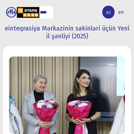
ALQ
ELMİ
az
en
ƏR
TƏDQİQAT
einteqrasiya Mərkəzinin sakinləri üçün Yeni
il şənliyi (2025)