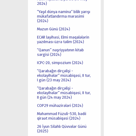
2024)
“Yaşıl dünya naminə“ bilik yarışı
mükafatlandırma mərasimi
(2024)
Məzun Günü (2024)
ECAR layihəsi, Elmi məqalələrin
yazılması üzrə təlim (2024)
“Qanun” nəşriyyatının kitab
sərgisi (2024)
ICPC-20, simpozium (2024)
“Qarabağın dirçəlişi -
ekolayihələr“ müsabiqəsi, II tur,
I gün (23 may 2024)
“Qarabağın dirçəlişi -
ekolayihələr“ müsabiqəsi, II tur,
II gün (24 may 2024)
COP29 mühazirələri (2024)
Məhəmməd Füzuli-530, bədii
qiraət müsabiqəsi (2024)
26 İyun Silahlı Qüvvələr Günü
(2025)