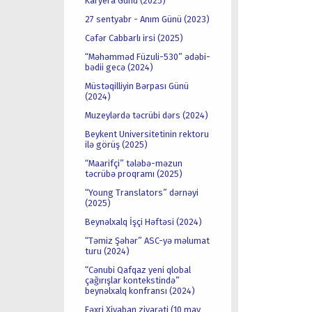
Karyera Günü (2025)
27 sentyabr - Anım Günü (2023)
Cəfər Cabbarlı irsi (2025)
“Məhəmməd Füzuli-530” ədəbi-
bədii gecə (2024)
Müstəqilliyin Bərpası Günü
(2024)
Muzeylərdə təcrübi dərs (2024)
Beykent Universitetinin rektoru
ilə görüş (2025)
“Maarifçi” tələbə-məzun
təcrübə proqramı (2025)
“Young Translators” dərnəyi
(2025)
Beynəlxalq İşçi Həftəsi (2024)
“Təmiz Şəhər” ASC-yə məlumat
turu (2024)
“Cənubi Qafqaz yeni qlobal
çağırışlar kontekstində”
beynəlxalq konfransı (2024)
Fəxri Xiyaban ziyarəti (10 may