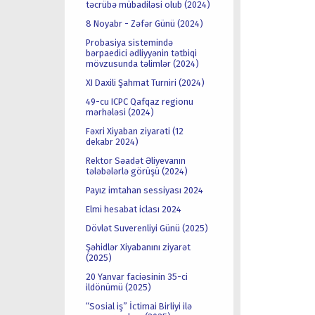
təcrübə mübadiləsi olub (2024)
8 Noyabr - Zəfər Günü (2024)
Probasiya sistemində
bərpaedici ədliyyənin tətbiqi
mövzusunda təlimlər (2024)
XI Daxili Şahmat Turniri (2024)
49-cu ICPC Qafqaz regionu
mərhələsi (2024)
Fəxri Xiyaban ziyarəti (12
dekabr 2024)
Rektor Səadət Əliyevanın
tələbələrlə görüşü (2024)
Payız imtahan sessiyası 2024
Elmi hesabat iclası 2024
Dövlət Suverenliyi Günü (2025)
Şəhidlər Xiyabanını ziyarət
(2025)
20 Yanvar faciəsinin 35-ci
ildönümü (2025)
“Sosial iş” İctimai Birliyi ilə