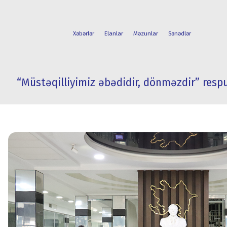
Xəbərlər
Elanlar
Məzunlar
Sənədlər
“Müstəqilliyimiz əbədidir, dönməzdir” respu
FAKÜLTƏLƏR
TƏLƏBƏ
İXTİSASLAR
HƏYATI