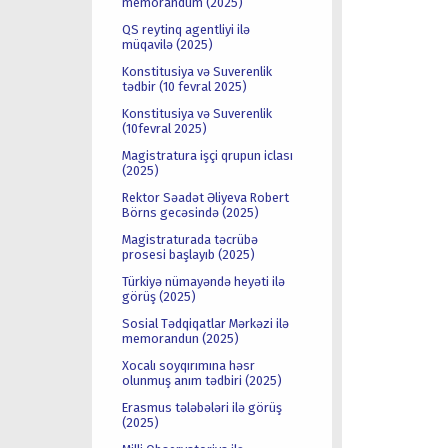
memorandum (2025)
QS reytinq agentliyi ilə
müqavilə (2025)
Konstitusiya və Suverenlik
tədbir (10 fevral 2025)
Konstitusiya və Suverenlik
(10fevral 2025)
Magistratura işçi qrupun iclası
(2025)
Rektor Səadət Əliyeva Robert
Börns gecəsində (2025)
Magistraturada təcrübə
prosesi başlayıb (2025)
Türkiyə nümayəndə heyəti ilə
görüş (2025)
Sosial Tədqiqatlar Mərkəzi ilə
memorandun (2025)
Xocalı soyqırımına həsr
olunmuş anım tədbiri (2025)
Erasmus tələbələri ilə görüş
(2025)