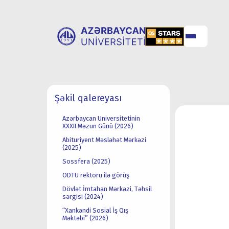
UNİVERSİTET
UNİVERSİTETƏ
Şəkil qalereyası
HAQQINDA
QƏBUL
Azərbaycan Universitetinin
XXXII Məzun Günü (2026)
Abituriyent Məsləhət Mərkəzi
(2025)
Sossfera (2025)
ODTU rektoru ilə görüş
Dövlət İmtahan Mərkəzi, Təhsil
sərgisi (2024)
“Xankəndi Sosial İş Qış
Məktəbi” (2026)