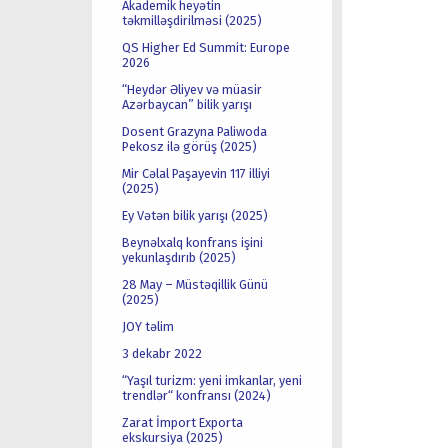
Akademik heyətin
təkmilləşdirilməsi (2025)
QS Higher Ed Summit: Europe
2026
“Heydər Əliyev və müasir
Azərbaycan” bilik yarışı
Dosent Grazyna Paliwoda
Pekosz ilə görüş (2025)
Mir Cəlal Paşayevin 117 illiyi
(2025)
Ey Vətən bilik yarışı (2025)
Beynəlxalq konfrans işini
yekunlaşdırıb (2025)
28 May – Müstəqillik Günü
(2025)
JOY təlim
3 dekabr 2022
“Yaşıl turizm: yeni imkanlar, yeni
trendlər“ konfransı (2024)
Zarat İmport Exporta
ekskursiya (2025)