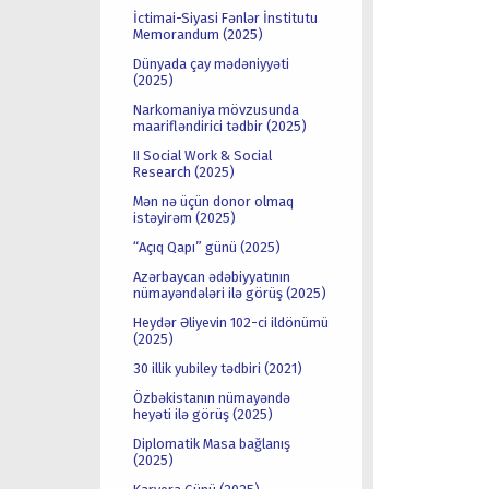
İctimai-Siyasi Fənlər İnstitutu
Memorandum (2025)
Dünyada çay mədəniyyəti
(2025)
Narkomaniya mövzusunda
maarifləndirici tədbir (2025)
II Social Work & Social
Research (2025)
Mən nə üçün donor olmaq
istəyirəm (2025)
“Açıq Qapı” günü (2025)
Azərbaycan ədəbiyyatının
nümayəndələri ilə görüş (2025)
Heydər Əliyevin 102-ci ildönümü
(2025)
30 illik yubiley tədbiri (2021)
Özbəkistanın nümayəndə
heyəti ilə görüş (2025)
Diplomatik Masa bağlanış
(2025)