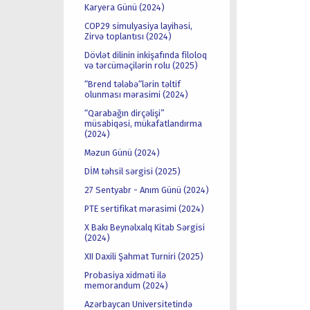
Karyera Günü (2024)
COP29 simulyasiya layihəsi,
Zirvə toplantısı (2024)
Dövlət dilinin inkişafında filoloq
və tərcüməçilərin rolu (2025)
“Brend tələbə“lərin təltif
olunması mərasimi (2024)
“Qarabağın dirçəlişi”
müsabiqəsi, mükafatlandırma
(2024)
Məzun Günü (2024)
DİM təhsil sərgisi (2025)
27 Sentyabr - Anım Günü (2024)
PTE sertifikat mərasimi (2024)
X Bakı Beynəlxalq Kitab Sərgisi
(2024)
XII Daxili Şahmat Turniri (2025)
Probasiya xidməti ilə
memorandum (2024)
Azərbaycan Universitetində