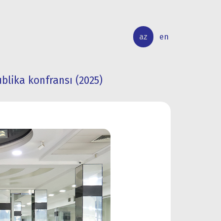
az
en
blika konfransı (2025)
BEYNƏLXALQ
ELMİ
ƏLAQƏLƏR
TƏDQİQAT