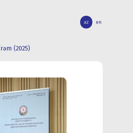
az
en
rəm (2025)
BEYNƏLXALQ
ELMİ
ƏLAQƏLƏR
TƏDQİQAT