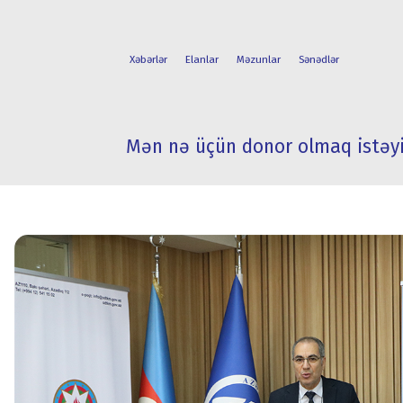
Xəbərlər
Elanlar
Məzunlar
Sənədlər
Mən nə üçün donor olmaq istəyi
FAKÜLTƏLƏR
TƏLƏBƏ
İXTİSASLAR
HƏYATI