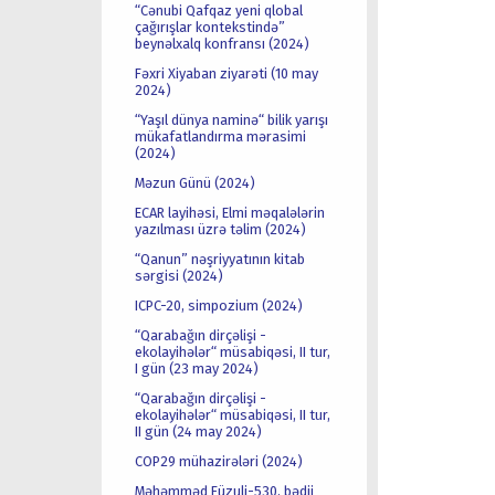
“Cənubi Qafqaz yeni qlobal
çağırışlar kontekstində”
beynəlxalq konfransı (2024)
Fəxri Xiyaban ziyarəti (10 may
2024)
“Yaşıl dünya naminə“ bilik yarışı
mükafatlandırma mərasimi
(2024)
Məzun Günü (2024)
ECAR layihəsi, Elmi məqalələrin
yazılması üzrə təlim (2024)
“Qanun” nəşriyyatının kitab
sərgisi (2024)
ICPC-20, simpozium (2024)
“Qarabağın dirçəlişi -
ekolayihələr“ müsabiqəsi, II tur,
I gün (23 may 2024)
“Qarabağın dirçəlişi -
ekolayihələr“ müsabiqəsi, II tur,
II gün (24 may 2024)
COP29 mühazirələri (2024)
Məhəmməd Füzuli-530, bədii