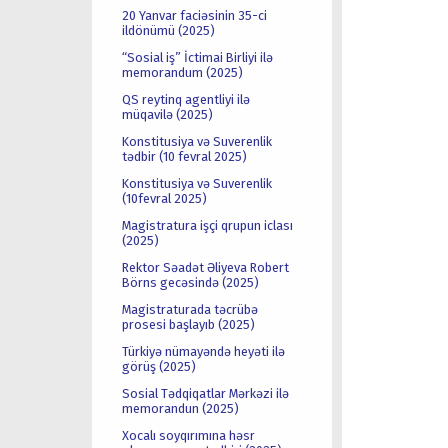
20 Yanvar faciəsinin 35-ci
ildönümü (2025)
“Sosial iş” İctimai Birliyi ilə
memorandum (2025)
QS reytinq agentliyi ilə
müqavilə (2025)
Konstitusiya və Suverenlik
tədbir (10 fevral 2025)
Konstitusiya və Suverenlik
(10fevral 2025)
Magistratura işçi qrupun iclası
(2025)
Rektor Səadət Əliyeva Robert
Börns gecəsində (2025)
Magistraturada təcrübə
prosesi başlayıb (2025)
Türkiyə nümayəndə heyəti ilə
görüş (2025)
Sosial Tədqiqatlar Mərkəzi ilə
memorandun (2025)
Xocalı soyqırımına həsr