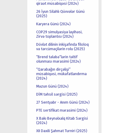
qiraət müsabiqəsi (2024)
26 İyun Silahlı Qüvvələr Günü
(2025)
Karyera Günü (2024)
COP29 simulyasiya layihəsi,
Zirvə toplantısı (2024)
Dövlət dilinin inkişafında filoloq
və tərcüməçilərin rolu (2025)
“Brend tələbə“lərin təltif
olunması mərasimi (2024)
“Qarabağın dirçəlişi”
müsabiqəsi, mükafatlandırma
(2024)
Məzun Günü (2024)
DİM təhsil sərgisi (2025)
27 Sentyabr - Anım Günü (2024)
PTE sertifikat mərasimi (2024)
X Bakı Beynəlxalq Kitab Sərgisi
(2024)
XII Daxili Şahmat Turniri (2025)