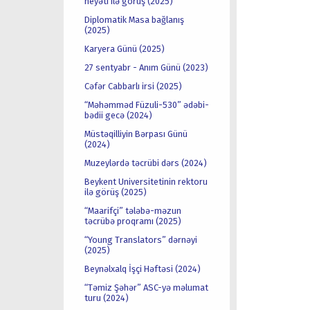
heyəti ilə görüş (2025)
Diplomatik Masa bağlanış
(2025)
Karyera Günü (2025)
27 sentyabr - Anım Günü (2023)
Cəfər Cabbarlı irsi (2025)
“Məhəmməd Füzuli-530” ədəbi-
bədii gecə (2024)
Müstəqilliyin Bərpası Günü
(2024)
Muzeylərdə təcrübi dərs (2024)
Beykent Universitetinin rektoru
ilə görüş (2025)
“Maarifçi” tələbə-məzun
təcrübə proqramı (2025)
“Young Translators” dərnəyi
(2025)
Beynəlxalq İşçi Həftəsi (2024)
“Təmiz Şəhər” ASC-yə məlumat
turu (2024)