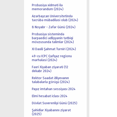
Probasiya xidməti ilə
memorandum (2024)
Azərbaycan Universitetində
təcrübə mübadiləsi olub (2024)
8 Noyabr - Zəfər Günü (2024)
Probasiya sistemində
bərpaedici ədliyyənin tətbiqi
mövzusunda təlimlər (2024)
XI Daxili Şahmat Turniri (2024)
49-cu ICPC Qafqaz regionu
mərhələsi (2024)
Fəxri Xiyaban ziyarəti (12
dekabr 2024)
Rektor Səadət Əliyevanın
tələbələrlə görüşü (2024)
Payız imtahan sessiyası 2024
Elmi hesabat iclası 2024
Dövlət Suverenliyi Günü (2025)
Şəhidlər Xiyabanını ziyarət
(2025)