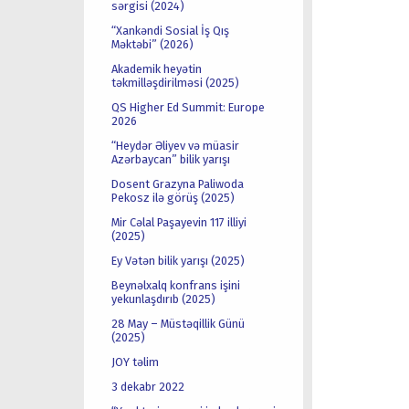
sərgisi (2024)
“Xankəndi Sosial İş Qış
Məktəbi” (2026)
Akademik heyətin
təkmilləşdirilməsi (2025)
QS Higher Ed Summit: Europe
2026
“Heydər Əliyev və müasir
Azərbaycan” bilik yarışı
Dosent Grazyna Paliwoda
Pekosz ilə görüş (2025)
Mir Cəlal Paşayevin 117 illiyi
(2025)
Ey Vətən bilik yarışı (2025)
Beynəlxalq konfrans işini
yekunlaşdırıb (2025)
28 May – Müstəqillik Günü
(2025)
JOY təlim
3 dekabr 2022