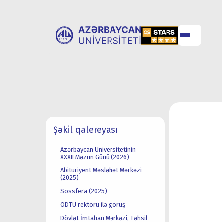
UNİVERSİTET
UNİVERSİTETƏ
HAQQINDA
QƏBUL
Şəkil qalereyası
Azərbaycan Universitetinin
XXXII Məzun Günü (2026)
Abituriyent Məsləhət Mərkəzi
(2025)
Sossfera (2025)
ODTU rektoru ilə görüş
Dövlət İmtahan Mərkəzi, Təhsil