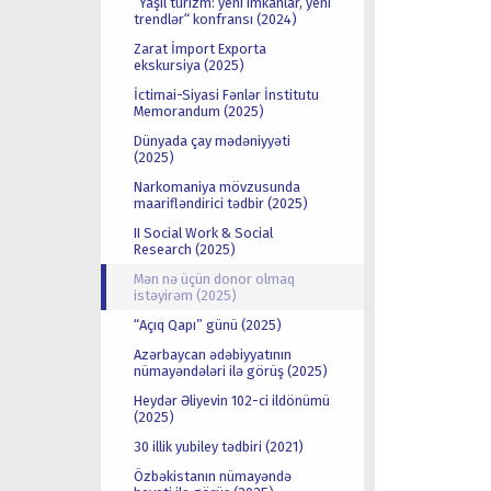
“Yaşıl turizm: yeni imkanlar, yeni
trendlər“ konfransı (2024)
Zarat İmport Exporta
ekskursiya (2025)
İctimai-Siyasi Fənlər İnstitutu
Memorandum (2025)
Dünyada çay mədəniyyəti
(2025)
Narkomaniya mövzusunda
maarifləndirici tədbir (2025)
II Social Work & Social
Research (2025)
Mən nə üçün donor olmaq
istəyirəm (2025)
“Açıq Qapı” günü (2025)
Azərbaycan ədəbiyyatının
nümayəndələri ilə görüş (2025)
Heydər Əliyevin 102-ci ildönümü
(2025)
30 illik yubiley tədbiri (2021)
Özbəkistanın nümayəndə