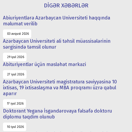
DİGƏR XƏBƏRLƏR
Abiuriyentlərə Azərbaycan Universiteti haqqında
məlumat verilib
03 avqust 2026
Azərbaycan Universiteti ali təhsil müəssisələrinin
sərgisində təmsil olunur
29 iyul 2026
Abituriyentlər üçün məsləhət mərkəzi
27 iyul 2026
Azərbaycan Universiteti magistratura səviyyəsinə 10
ixtisas, 19 ixtisaslaşma və MBA proqramı üzrə qəbul
aparır
17 iyul 2026
Doktorant Yeganə İsgəndərovaya fəlsəfə doktoru
diplomu təqdim olunub
10 iyul 2026