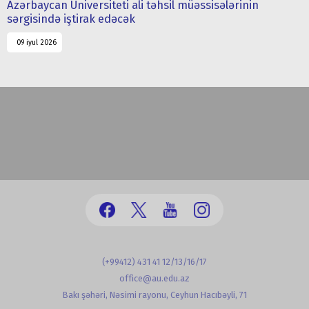
Azərbaycan Universiteti ali təhsil müəssisələrinin
sərgisində iştirak edəcək
09 iyul 2026
(+99412) 431 41 12/13/16/17
office@au.edu.az
Bakı şəhəri, Nəsimi rayonu, Ceyhun Hacıbəyli, 71