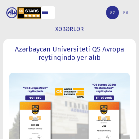
ALQ
ELMİ
az
en
ƏR
TƏDQİQAT
XƏBƏRLƏR
Azərbaycan Universiteti QS Avropa
reytinqində yer alıb