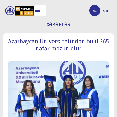
ALQ
ELMİ
az
en
ƏR
TƏDQİQAT
XƏBƏRLƏR
Azərbaycan Universitetindən bu il 365
nəfər məzun olur