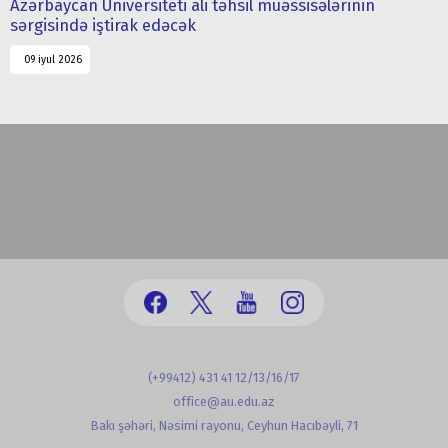
Azərbaycan Universiteti ali təhsil müəssisələrinin
sərgisində iştirak edəcək
09 iyul 2026
(+99412) 431 41 12/13/16/17
office@au.edu.az
Bakı şəhəri, Nəsimi rayonu, Ceyhun Hacıbəyli, 71