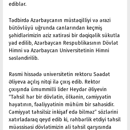
ediblər.
Tədbirdə Azərbaycanın müstəqilliyi və ərazi
bütövlüyü uğrunda canlarından keçmiş
şəhidlərimizin əziz xatirəsi bir dəqiqəlik sükutla
yad edilib, Azərbaycan Respublikasının Dövlət
Himni və Azərbaycan Universitetinin Himni
səsləndirilib.
Rəsmi hissədə universitetin rektoru Səadət
Əliyeva açılış nitqi ilə çıxış edib. Rektor
çıxışında ümummilli lider Heydər Əliyevin
“Təhsil hər bir dövlətin, ölkənin, cəmiyyətin
həyatının, fəaliyyətinin mühüm bir sahəsidir.
Cəmiyyət təhsilsiz inkişaf edə bilməz” sözlərini
xatırladaraq qeyd edib ki, rəhbərlik etdiyi təhsil
müəssisəsi dövlətimizin ali təhsil qarşısında