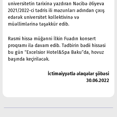
universitetin tarixinə yazdıran Nəcibə Əliyeva
2021/2022-ci tədris ili məzunları adından çıxış
edərək universitet kollektivinə və
müəllimlərinə təşəkkür edib.
Rəsmi hissə müğənni İlkin Fuadın konsert
proqramı ilə davam edib. Tədbirin bədii hissəsi
bu gün “Excelsior Hotel&Spa Baku”da, hovuz
başında keçiriləcək.
İctimaiyyətlə əlaqələr şöbəsi
30.06.2022