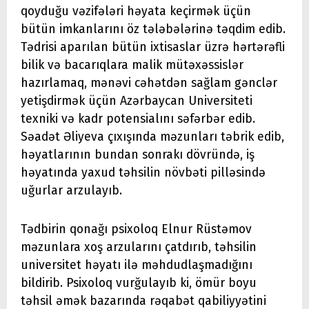
qoyduğu vəzifələri həyata keçirmək üçün
bütün imkanlarını öz tələbələrinə təqdim edib.
Tədrisi aparılan bütün ixtisaslar üzrə hərtərəfli
bilik və bacarıqlara malik mütəxəssislər
hazırlamaq, mənəvi cəhətdən sağlam gənclər
yetişdirmək üçün Azərbaycan Universiteti
texniki və kadr potensialını səfərbər edib.
Səadət Əliyeva çıxışında məzunları təbrik edib,
həyatlarının bundan sonrakı dövründə, iş
həyatında yaxud təhsilin növbəti pilləsində
uğurlar arzulayıb.
Tədbirin qonağı psixoloq Elnur Rüstəmov
məzunlara xoş arzularını çatdırıb, təhsilin
universitet həyatı ilə məhdudlaşmadığını
bildirib. Psixoloq vurğulayıb ki, ömür boyu
təhsil əmək bazarında rəqabət qabiliyyətini