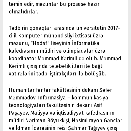
təmin edir, məzunlar bu prosesə hazır
olmalıdırlar.
Tədbirin qonaqları arasında universitetin 2017-
ci il Kompüter mühəndisliyi ixtisası üzrə
məzunu, “Hədəf” liseyinin İnformatika
kafedrasının müdiri və olimpiadalar üzrə
koordinator Məmməd Kərimli də olub. Məmməd
Kərimli çıxışında tələbəlik illəri ilə bağlı
xatirələrini tədbi iştirakçıları ilə bölüşüb.
Humanitar fənlər fakültəsinin dekanı Səfər
Məmmədov, İnformasiya – kommunikasiya
texnologiyaları fakültəsinin dekanı Asif
Paşayev, Maliyyə və iqtisadiyyat kafedrasının
müdiri Nəriman Böyükkişi, Nəsimi rayon Gənclər
və İdman İdarəsinin rəisi Şahmar Tağıyev çıxış