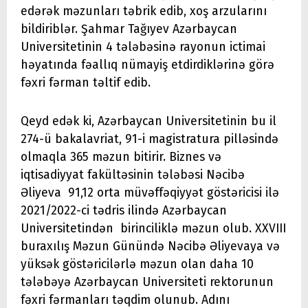
edərək məzunları təbrik edib, xoş arzularını
bildiriblər. Şahmar Tağıyev Azərbaycan
Universitetinin 4 tələbəsinə rayonun ictimai
həyatında fəallıq nümayiş etdirdiklərinə görə
fəxri fərman təltif edib.
Qeyd edək ki, Azərbaycan Universitetinin bu il
274-ü bakalavriat, 91-i magistratura pilləsində
olmaqla 365 məzun bitirir. Biznes və
iqtisadiyyat fakültəsinin tələbəsi Nəcibə
Əliyeva 91,12 orta müvəffəqiyyət göstəricisi ilə
2021/2022-ci tədris ilində Azərbaycan
Universitetindən birinciliklə məzun olub. XXVIII
buraxılış Məzun Günündə Nəcibə Əliyevaya və
yüksək göstəricilərlə məzun olan daha 10
tələbəyə Azərbaycan Universiteti rektorunun
fəxri fərmanları təqdim olunub. Adını