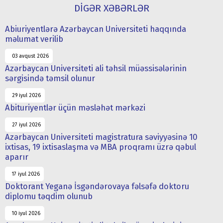
DİGƏR XƏBƏRLƏR
Abiuriyentlərə Azərbaycan Universiteti haqqında
məlumat verilib
03 avqust 2026
Azərbaycan Universiteti ali təhsil müəssisələrinin
sərgisində təmsil olunur
29 iyul 2026
Abituriyentlər üçün məsləhət mərkəzi
27 iyul 2026
Azərbaycan Universiteti magistratura səviyyəsinə 10
ixtisas, 19 ixtisaslaşma və MBA proqramı üzrə qəbul
aparır
17 iyul 2026
Doktorant Yeganə İsgəndərovaya fəlsəfə doktoru
diplomu təqdim olunub
10 iyul 2026