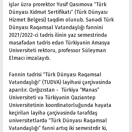
işlər üzrə prorektor Yusif Qasımova “Türk
Dünyası Xidmət Sertifikatı” (Türk Dünyası
Hizmet Belgesi) təqdim olunub. Sənədi Türk
Dünyası Rəqəmsal Vətəndaşlığı fənnini
2021/2022-ci tədris ilinin yaz semestrində
məsafədən tədris edən Türkiyənin Amasya
Universiteti rektoru, professor Süleyman
Elmacı imzalayıb.
Fənnin tədrisi “Türk Dünyası Rəqəmsal
Vətəndaşlığı” (TUDVA) layihəsi çərçivəsində
aparılır. Qırğızıstan - Türkiyə “Manas”
Universiteti və Türkiyənin Qaziantep
Universitetinin koordinatorluğunda həyata
keçirilən layihə çərçivəsində tərəfdaş
universitetlərdə “Türk Dünyası Rəqəmsal
Vətəndaşlığı” fənni artıq iki semestrdir ki,