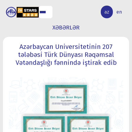
ALQ
ELMİ
az
en
ƏR
TƏDQİQAT
XƏBƏRLƏR
Azərbaycan Universitetinin 207
tələbəsi Türk Dünyası Rəqəmsal
Vətəndaşlığı fənnində iştirak edib