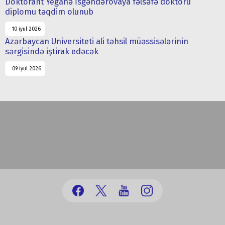
Doktorant Yeganə İsgəndərovaya fəlsəfə doktoru
diplomu təqdim olunub
10 iyul 2026
Azərbaycan Universiteti ali təhsil müəssisələrinin
sərgisində iştirak edəcək
09 iyul 2026