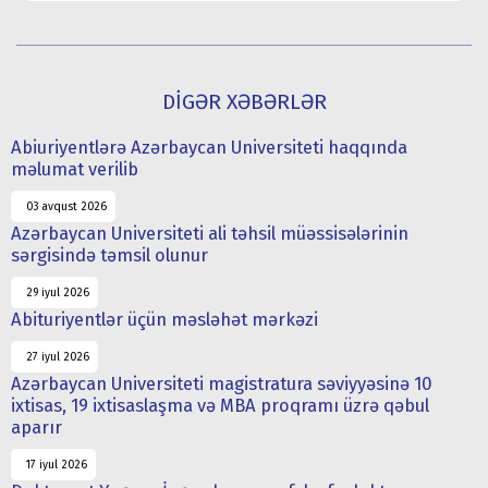
DİGƏR XƏBƏRLƏR
Abiuriyentlərə Azərbaycan Universiteti haqqında
məlumat verilib
03 avqust 2026
Azərbaycan Universiteti ali təhsil müəssisələrinin
sərgisində təmsil olunur
29 iyul 2026
Abituriyentlər üçün məsləhət mərkəzi
27 iyul 2026
Azərbaycan Universiteti magistratura səviyyəsinə 10
ixtisas, 19 ixtisaslaşma və MBA proqramı üzrə qəbul
aparır
17 iyul 2026