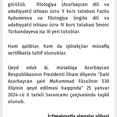
görülüb. Filologiya (Azərbaycan dili və
ədəbiyyatı) ixtisası üzrə II kurs tələbəsi Fəzilə
Aydəmirova və Filologiya (ingilis dili və
ədəbiyyatı) ixtisası üzrə IV kurs tələbəsi Sevinc
Türbəndəyeva isə III yeri tutublar.
Həm qaliblər, həm də iştirakçılar müvafiq
sertifikatla təltif olunublar.
Qeyd edək ki, müsabiqə Azərbaycan
Respublikasının Prezidenti İlham Əliyevin “Dahi
Azərbaycan şairi Məhəmməd Füzulinin 530
illiyinin qeyd edilməsi haqqında” 25 yanvar
2024-cü il tarixli Sərəncamı çərçivəsində təşkil
olunub.
İctimaiyyətlə əlaqələr şöbəsi