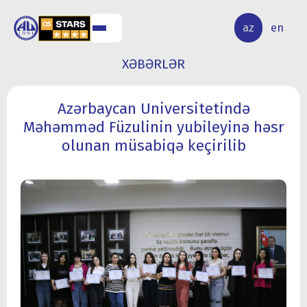
ALQ
ELMİ
az
en
ƏR
TƏDQİQAT
XƏBƏRLƏR
Azərbaycan Universitetində
Məhəmməd Füzulinin yubileyinə həsr
olunan müsabiqə keçirilib