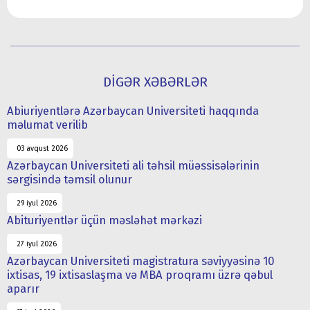
DİGƏR XƏBƏRLƏR
Abiuriyentlərə Azərbaycan Universiteti haqqında
məlumat verilib
03 avqust 2026
Azərbaycan Universiteti ali təhsil müəssisələrinin
sərgisində təmsil olunur
29 iyul 2026
Abituriyentlər üçün məsləhət mərkəzi
27 iyul 2026
Azərbaycan Universiteti magistratura səviyyəsinə 10
ixtisas, 19 ixtisaslaşma və MBA proqramı üzrə qəbul
aparır