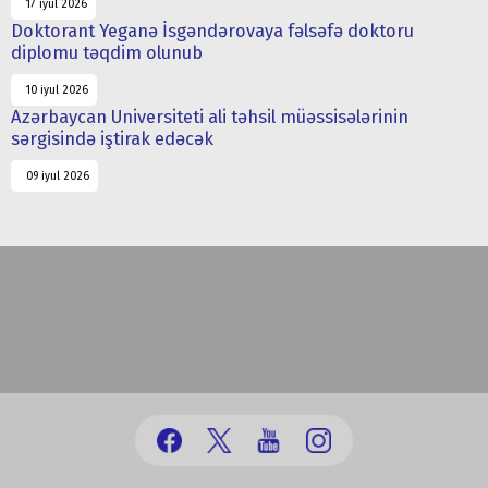
17 iyul 2026
Doktorant Yeganə İsgəndərovaya fəlsəfə doktoru
diplomu təqdim olunub
10 iyul 2026
Azərbaycan Universiteti ali təhsil müəssisələrinin
sərgisində iştirak edəcək
09 iyul 2026