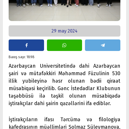
29 may 2024
Baxış sayı: 1898
Azərbaycan Universitetində dahi Azərbaycan
şairi və mütəfəkkiri Məhəmməd Füzulinin 530
illik yubileyinə həsr olunan bədii qiraət
müsabiqəsi keçirilib. Gənc İstedadlar Klubunun
təşəbbüsü ilə təşkil olunan müsabiqədə
iştirakçılar dahi şairin qəzəllərini ifa ediblər.
İştirakçıların ifası Tərcümə və filologiya
kafedrasının müəllimləri Solmaz Süleymanova,