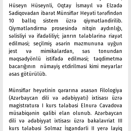
Hüseyn Hüseynli, Oqtay İsmayıl və Elzadə
Sadiqovadan ibarət Münsiflər Heyəti tərəfindən
10 ballıq sistem üzrə qiymətləndirilib.
Qiymətləndirmə prosesində nitqin aydınlığı,
səlisliyi və ifadəliliyi; janrın tələblərinə riayət
edilməsi; seçilmiş əsərin məzmununa uyğun
jest və mimikalardan, səs tonundan
məqsədyönlü istifadə edilməsi; təqdimetmə
bacarığının nümayiş etdirilməsi kimi meyarlar
əsas götürülüb.
Münsiflər heyətinin qərarına əsasən Filologiya
(Azərbaycan dili və ədəbiyyatı) ixtisası üzrə
magistratura I kurs tələbəsi Elnurə Cavadova
müsabiqənin qalibi elan olunub. Azərbaycan
dili və ədəbiyyat ixtisası üzrə bakalavriat III
kurs tələbəsi Solmaz İsgəndərli II yerə layiq