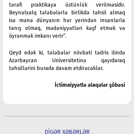
tərəfi praktikaya üstünlük verilməsidir.
Beynəlxalq tələbələrlə birlikdə təhsil almaq
isə mənə dünyanın hər yerindən insanlarla
tanış olmaq, mədəniyyətləri kəşf etmək və
öyrənmək imkanı verir”.
Qeyd edək ki, tələbələr növbəti tədris ilində
Azərbaycan Universitetinə qayıdaraq
təhsillərini burada davam etdirəcəklər.
İctimaiyyətlə əlaqələr şöbəsi
DİGƏR XƏBƏRLƏR