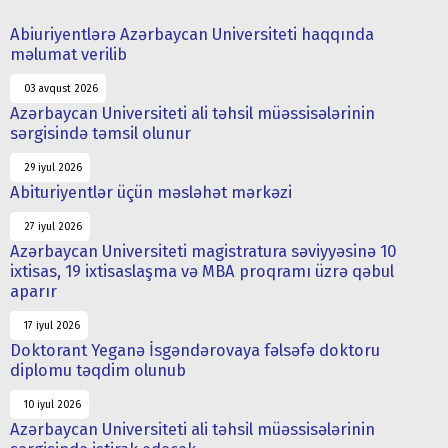
Abiuriyentlərə Azərbaycan Universiteti haqqında
məlumat verilib
03 avqust 2026
Azərbaycan Universiteti ali təhsil müəssisələrinin
sərgisində təmsil olunur
29 iyul 2026
Abituriyentlər üçün məsləhət mərkəzi
27 iyul 2026
Azərbaycan Universiteti magistratura səviyyəsinə 10
ixtisas, 19 ixtisaslaşma və MBA proqramı üzrə qəbul
aparır
17 iyul 2026
Doktorant Yeganə İsgəndərovaya fəlsəfə doktoru
diplomu təqdim olunub
10 iyul 2026
Azərbaycan Universiteti ali təhsil müəssisələrinin