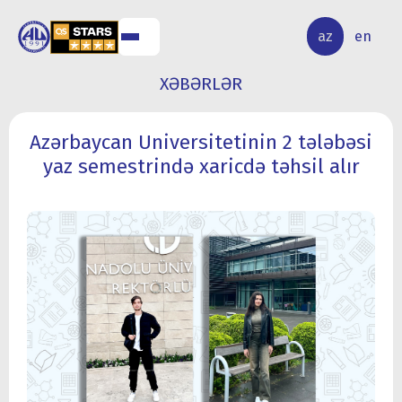
ALQ
ELMİ
az
en
ƏR
TƏDQİQAT
XƏBƏRLƏR
Azərbaycan Universitetinin 2 tələbəsi
yaz semestrində xaricdə təhsil alır