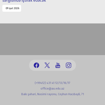
sərgisində iştirak edəcək
09 iyul 2026
(+99412) 431 41 12/13/16/17
office@au.edu.az
Bakı şəhəri, Nəsimi rayonu, Ceyhun Hacıbəyli, 71