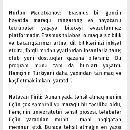
Nurlan Mədətxanov: “Erasmus bir gəncin
həyatda maraqlı, rəngarəng və həyəcanlı
təcrübələr yaşaya biləcəyi əvəzolunmaz
platformadır. Erasmus tələbəsi olmaqla siz bilik
və bacarıqlarınızı artıra, dil biliklərinizi inkişaf
etdirə, fərqli mədəniyyətlərdən insanlarla tanış
olub yeni dostluqlar qazana bilərsiniz. Bu
proqram mənə tam da bunları yaşatdı.
Həmçinin Türkiyəni daha yaxından tanımaq və
kəşf etmək imkanı yaratdı”.
Natəvan Pirili: “Almaniyada təhsil almaq mənim
üçün çox səmərəli və maraqlı bir təcrübə oldu,
həmçinin universitetin təhsil prosesi, tələbələr
üçün yaradılan mühit məni həqiqətən
məmnun etdi. Burada təhsil almağın ən yaxşı