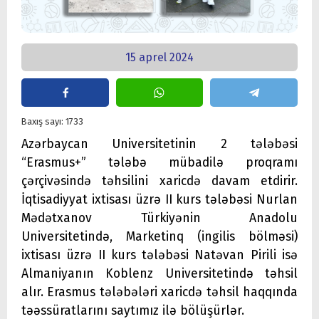
15 aprel 2024
Baxış sayı: 1733
Azərbaycan Universitetinin 2 tələbəsi
“Erasmus+” tələbə mübadilə proqramı
çərçivəsində təhsilini xaricdə davam etdirir.
İqtisadiyyat ixtisası üzrə II kurs tələbəsi Nurlan
Mədətxanov Türkiyənin Anadolu
Universitetində, Marketinq (ingilis bölməsi)
ixtisası üzrə II kurs tələbəsi Natəvan Pirili isə
Almaniyanın Koblenz Universitetində təhsil
alır. Erasmus tələbələri xaricdə təhsil haqqında
təəssüratlarını saytımız ilə bölüşürlər.