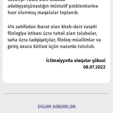
ədəbiyyatşünaslığın müxtəlif problemlərinə
həsr olunmuş məqalələr toplanıb.
414 səhifədən ibarət olan kitab-dərs vəsaiti
filologiya ixtisası üzrə təhsil alan tələbələr,
sahə üzrə tədqiqatçılar, filoloq-müəllimlər və
geniş oxucu kütləsi üçün nəzərdə tutulub.
İctimaiyyətlə əlaqələr şöbəsi
08.07.2022
DİGƏR XƏBƏRLƏR