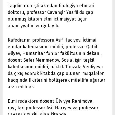
Təqdimatda iştirak edən filologiya elmləri
doktoru, professor Cavanşir Yusifli də çap
olunmuş kitabın elmi ictimaiyyət üçün
əhəmiyyətini vurğulayıb.
Kafedranın professoru Asif Hacıyev, İctimai
elmlər kafedrasının müdiri, professor Qabil
Əliyev, Humanitar fənlər fakültəsinin dekanı,
dosent Səfər Məmmədov, Sosial işin təşkili
kafedrasının müdiri, p.ü.f.d. Tünzalə Verdiyeva
da çıxış edərək kitabda çap olunan məqalələr
haqqında fikirlərini bölüşərək müəllifə uğurlar
arzu ediblər.
Elmi redaktoru dosent Ülviyyə Rəhimova,
rəyçiləri professor Asif Hacıyev və professor
Cavanşir Yusifli olan kitabda