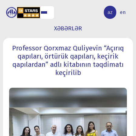
ALQ
ELMİ
az
en
ƏR
TƏDQİQAT
XƏBƏRLƏR
Professor Qorxmaz Quliyevin “Açırıq
qapıları, örtürük qapıları, keçirik
qapılardan” adlı kitabının təqdimatı
keçirilib