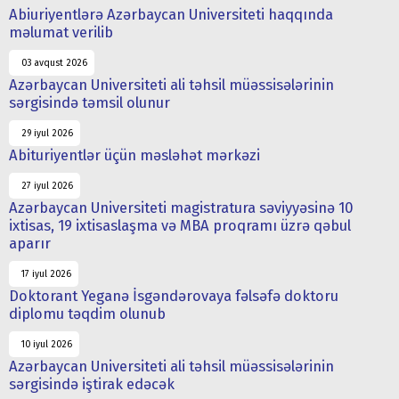
Abiuriyentlərə Azərbaycan Universiteti haqqında
məlumat verilib
03 avqust 2026
Azərbaycan Universiteti ali təhsil müəssisələrinin
sərgisində təmsil olunur
29 iyul 2026
Abituriyentlər üçün məsləhət mərkəzi
27 iyul 2026
Azərbaycan Universiteti magistratura səviyyəsinə 10
ixtisas, 19 ixtisaslaşma və MBA proqramı üzrə qəbul
aparır
17 iyul 2026
Doktorant Yeganə İsgəndərovaya fəlsəfə doktoru
diplomu təqdim olunub
10 iyul 2026
Azərbaycan Universiteti ali təhsil müəssisələrinin
sərgisində iştirak edəcək