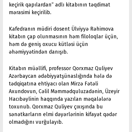
keçirik qapılardan” adlı kitabının təqdimat
mərasimi keçirilib.
Kafedranın müdiri dosent Ülviyyə Rəhimova
kitabın çap olunmasının həm filoloqlar üçün,
həm də geniş oxucu kütləsi üçün
əhəmiyyətindən danışıb.
Kitabın müəllifi, professor Qorxmaz Quliyev
Azərbaycan ədəbiyyatşünaslığında hələ də
tədqiqatına ehtiyacı olan Mirzə Fətəli
Axundovun, Cəlil Məmmədquluzadənin, Üzeyir
Hacıbəylinin haqqında yazılan məqalələrə
toxunub. Qorxmaz Quliyev çıxışında bu
sənətkarların elmi dəyərlərinin kifayət qədər
olmadığını vurğulayıb.