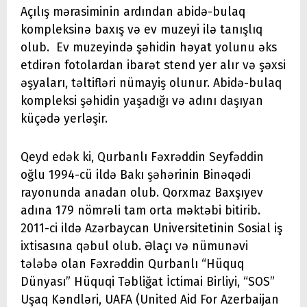
Açılış mərasiminin ardından abidə-bulaq
kompleksinə baxış və ev muzeyi ilə tanışlıq
olub. Ev muzeyində şəhidin həyat yolunu əks
etdirən fotolardan ibarət stend yer alır və şəxsi
əşyaları, təltifləri nümayiş olunur. Abidə-bulaq
kompleksi şəhidin yaşadığı və adını daşıyan
küçədə yerləşir.
Qeyd edək ki, Qurbanlı Fəxrəddin Seyfəddin
oğlu 1994-cü ildə Bakı şəhərinin Binəqədi
rayonunda anadan olub. Qorxmaz Baxşıyev
adına 179 nömrəli tam orta məktəbi bitirib.
2011-ci ildə Azərbaycan Universitetinin Sosial iş
ixtisasına qəbul olub. Əlaçı və nümunəvi
tələbə olan Fəxrəddin Qurbanlı “Hüquq
Dünyası” Hüquqi Təbliğat İctimai Birliyi, “SOS”
Uşaq Kəndləri, UAFA (United Aid For Azerbaijan