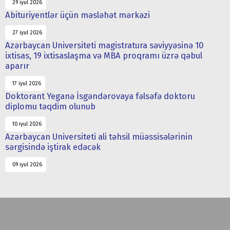
29 iyul 2026
Abituriyentlər üçün məsləhət mərkəzi
27 iyul 2026
Azərbaycan Universiteti magistratura səviyyəsinə 10
ixtisas, 19 ixtisaslaşma və MBA proqramı üzrə qəbul
aparır
17 iyul 2026
Doktorant Yeganə İsgəndərovaya fəlsəfə doktoru
diplomu təqdim olunub
10 iyul 2026
Azərbaycan Universiteti ali təhsil müəssisələrinin
sərgisində iştirak edəcək
09 iyul 2026