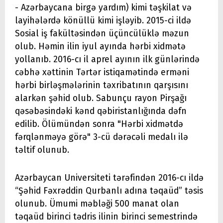
- Azərbaycana birgə yardım) kimi təşkilat və
layihələrdə könüllü kimi işləyib. 2015-ci ildə
Sosial iş fakültəsindən üçüncülüklə məzun
olub. Həmin ilin iyul ayında hərbi xidmətə
yollanıb. 2016-cı il aprel ayının ilk günlərində
cəbhə xəttinin Tərtər istiqamətində erməni
hərbi birləşmələrinin təxribatının qarşısını
alarkən şəhid olub. Sabunçu rayon Pirşağı
qəsəbəsindəki kənd qəbiristanlığında dəfn
edilib. Ölümündən sonra "Hərbi xidmətdə
fərqlənməyə görə" 3-cü dərəcəli medalı ilə
təltif olunub.
Azərbaycan Universiteti tərəfindən 2016-cı ildə
“Şəhid Fəxrəddin Qurbanlı adına təqaüd” təsis
olunub. Ümumi məbləği 500 manat olan
təqaüd birinci tədris ilinin birinci semestrində