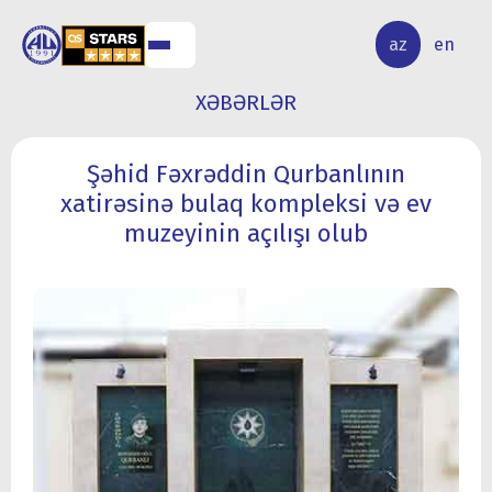
ALQ
ELMİ
az
en
ƏR
TƏDQİQAT
XƏBƏRLƏR
Şəhid Fəxrəddin Qurbanlının
xatirəsinə bulaq kompleksi və ev
muzeyinin açılışı olub