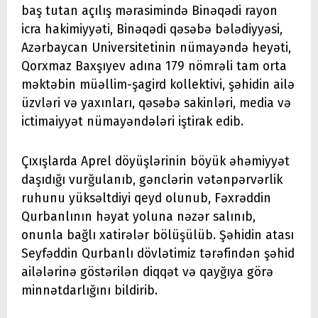
baş tutan açılış mərasimində Binəqədi rayon
icra hakimiyyəti, Binəqədi qəsəbə bələdiyyəsi,
Azərbaycan Universitetinin nümayəndə heyəti,
Qorxmaz Baxşıyev adına 179 nömrəli tam orta
məktəbin müəllim-şagird kollektivi, şəhidin ailə
üzvləri və yaxınları, qəsəbə sakinləri, media və
ictimaiyyət nümayəndələri iştirak edib.
Çıxışlarda Aprel döyüşlərinin böyük əhəmiyyət
daşıdığı vurğulanıb, gənclərin vətənpərvərlik
ruhunu yüksəltdiyi qeyd olunub, Fəxrəddin
Qurbanlının həyat yoluna nəzər salınıb,
onunla bağlı xatirələr bölüşülüb. Şəhidin atası
Seyfəddin Qurbanlı dövlətimiz tərəfindən şəhid
ailələrinə göstərilən diqqət və qayğıya görə
minnətdarlığını bildirib.