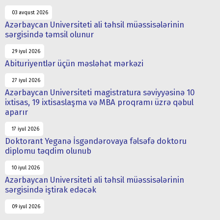
03 avqust 2026
Azərbaycan Universiteti ali təhsil müəssisələrinin
sərgisində təmsil olunur
29 iyul 2026
Abituriyentlər üçün məsləhət mərkəzi
27 iyul 2026
Azərbaycan Universiteti magistratura səviyyəsinə 10
ixtisas, 19 ixtisaslaşma və MBA proqramı üzrə qəbul
aparır
17 iyul 2026
Doktorant Yeganə İsgəndərovaya fəlsəfə doktoru
diplomu təqdim olunub
10 iyul 2026
Azərbaycan Universiteti ali təhsil müəssisələrinin
sərgisində iştirak edəcək
09 iyul 2026