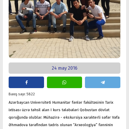
24 may 2016
Baxış sayı: 5822
Azərbaycan Universiteti Humanitar fənlər fakültəsinin Tarix
ixtisası üzrə təhsil alan I kurs tələbələri Qobustan dövlət
qoruğunda olublar. Mühazirə - ekskursiya xarakterli səfər Vəfa
Əhmədova tərəfindən tədris olunan “Arxeologiya” fənninin