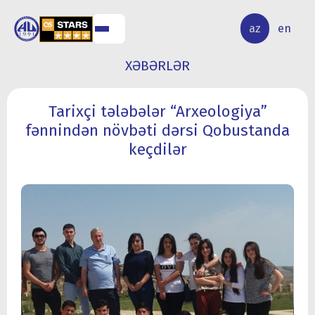
ALQ
ELMİ
az
en
ƏR
TƏDQİQAT
XƏBƏRLƏR
Tarixçi tələbələr “Arxeologiya”
fənnindən növbəti dərsi Qobustanda
keçdilər