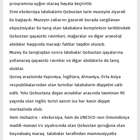
proqramına uyğun olaraq həyata keçirirlib.
Elmi ekskursiya tələbələrin Qobustan tarix muzeyini ziyarəti
ilə başlayıb. Muzeyin zallarını gəzərək burada sərgilənən
ekpozisiyalar ilə tanış olan tələbələrə kompleksin tərkibindəki
Qobustan qayaüstü rəsimləri, mağaralar və digər arxeoloji
abidələr haqqında maraqlı faktlar təqdim olunub.
Muzey ilə tanışlıqdan sonra tələbələr Qobustan qayalarına
yollanaraq qayaüstü rəsmlər və digər abidələrlə də tanış
olublar.
Qoruq ərazisində Yaponiya, İngiltərə, Almaniya, Orta Asiya
respublikalarından olan turistlər tələbələrin diqqətini cəlb
edib. Yolu Qobustana düşən əcnəbilər arasında təxminən 90
yaşında olan ingilis turist xanım isə hər kəsin diqqət
mərkəzində olub.
Həm mühazirə - ekskursiya, həm də UNESCO-nun Ümumdünya
maddi-mənəvi irs siyahısında olan Qobustan qoruğuna olan
beynəlxalq maraq tələbələr tərəfindən məmnuniyyətlə