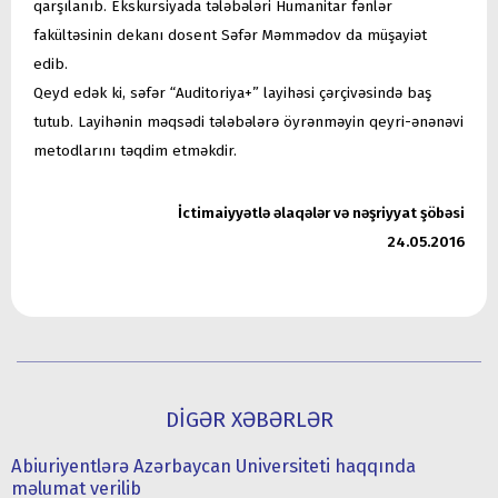
qarşılanıb. Ekskursiyada tələbələri Humanitar fənlər
fakültəsinin dekanı dosent Səfər Məmmədov da müşayiət
edib.
Qeyd edək ki, səfər “Auditoriya+” layihəsi çərçivəsində baş
tutub. Layihənin məqsədi tələbələrə öyrənməyin qeyri-ənənəvi
metodlarını təqdim etməkdir.
İ
ctimaiyyətlə əlaqələr və nəşriyyat şöbəsi
24.05.2016
DİGƏR XƏBƏRLƏR
Abiuriyentlərə Azərbaycan Universiteti haqqında
məlumat verilib