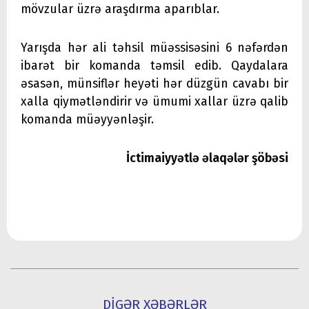
mövzular üzrə araşdırma aparıblar.
Yarışda hər ali təhsil müəssisəsini 6 nəfərdən
ibarət bir komanda təmsil edib. Qaydalara
əsasən, münsiflər heyəti hər düzgün cavabı bir
xalla qiymətləndirir və ümumi xallar üzrə qalib
komanda müəyyənləşir.
İctimaiyyətlə əlaqələr şöbəsi
DİGƏR XƏBƏRLƏR