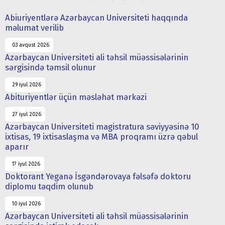
Abiuriyentlərə Azərbaycan Universiteti haqqında
məlumat verilib
03 avqust 2026
Azərbaycan Universiteti ali təhsil müəssisələrinin
sərgisində təmsil olunur
29 iyul 2026
Abituriyentlər üçün məsləhət mərkəzi
27 iyul 2026
Azərbaycan Universiteti magistratura səviyyəsinə 10
ixtisas, 19 ixtisaslaşma və MBA proqramı üzrə qəbul
aparır
17 iyul 2026
Doktorant Yeganə İsgəndərovaya fəlsəfə doktoru
diplomu təqdim olunub
10 iyul 2026
Azərbaycan Universiteti ali təhsil müəssisələrinin