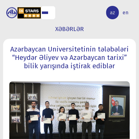
ALQ
ELMİ
az
en
ƏR
TƏDQİQAT
XƏBƏRLƏR
Azərbaycan Universitetinin tələbələri
“Heydər Əliyev və Azərbaycan tarixi”
bilik yarışında iştirak ediblər