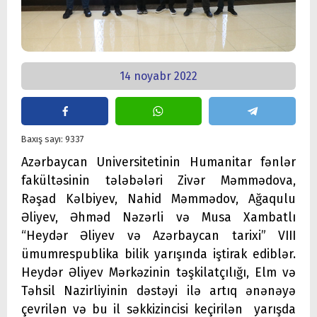
14 noyabr 2022
Baxış sayı: 9337
Azərbaycan Universitetinin Humanitar fənlər
fakültəsinin tələbələri Zivər Məmmədova,
Rəşad Kəlbiyev, Nahid Məmmədov, Ağaqulu
Əliyev, Əhməd Nəzərli və Musa Xambatlı
“Heydər Əliyev və Azərbaycan tarixi” VIII
ümumrespublika bilik yarışında iştirak ediblər.
Heydər Əliyev Mərkəzinin təşkilatçılığı, Elm və
Təhsil Nazirliyinin dəstəyi ilə artıq ənənəyə
çevrilən və bu il səkkizincisi keçirilən yarışda