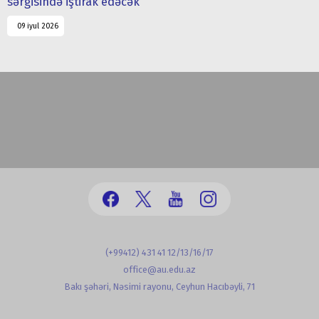
sərgisində iştirak edəcək
09 iyul 2026
(+99412) 431 41 12/13/16/17
office@au.edu.az
Bakı şəhəri, Nəsimi rayonu, Ceyhun Hacıbəyli, 71