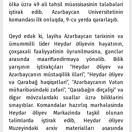
ölkə üzrə 49 ali təhsil müəssisəsinin tələbələri
iştirak edib. Azərbaycan Universitetinin
komandası ilk onluqda, 9-cu yerdə qərarlaşıb.
Qeyd edək ki, layihə Azərbaycan tarixinin və
ümummilli lider Heydər Əliyevin həyatının,
çoxşaxəli fəaliyyətinin öyrənilməsinə, gənclər
arasında maarifləndirməyə yönəlib. Bilik
yarışının iştirakçıları “Heydər Əliyev və
Azərbaycanın müstəqillik illəri”, “Heydər Əliyev
və Qarabağ həqiqətləri”, “Azərbaycanın Vətən
müharibəsindəki zəfəri”, “Qarabağın dirçəlişi” və
digər mövzulardakı suallar üzrə biliklərini
sınayıblar. Komandalar hazırlıq mərhələsində
Heydər Əliyev Mərkəzində təşkil olunan
təlimlərdə iştirak edib, Heydər Əliyev
Muzeyindəki arxiv materialları əsasında