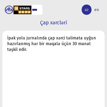
ALQ
ELMİ
az
en
ƏR
TƏDQİQAT
Çap xərcləri
İpək yolu jurnalında çap xərci təlimata uyğun
hazırlanmış hər bir məqalə üçün 30 manat
təşkil edir.