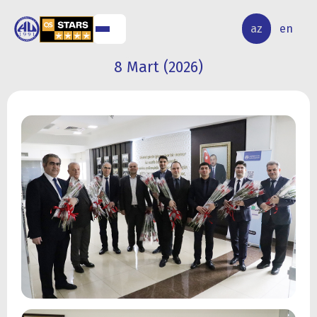
ALQ
ELMİ
az
en
ƏR
TƏDQİQAT
8 Mart (2026)