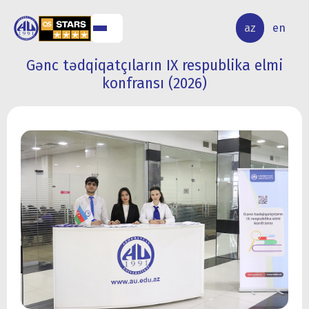
ALQ
ELMİ
az
en
ƏR
TƏDQİQAT
Gənc tədqiqatçıların IX respublika elmi
konfransı (2026)