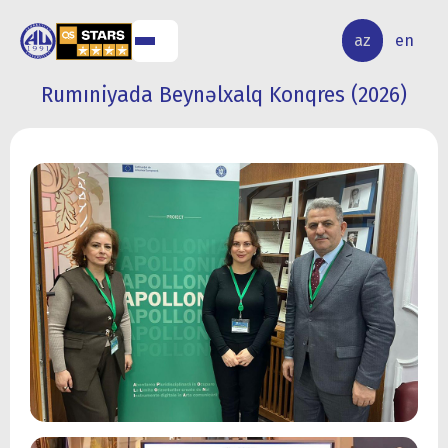
ALQ
ELMİ
az
en
ƏR
TƏDQİQAT
Rumıniyada Beynəlxalq Konqres (2026)