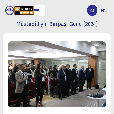
ALQ
ELMİ
az
en
ƏR
TƏDQİQAT
Müstəqilliyin Bərpası Günü (2024)