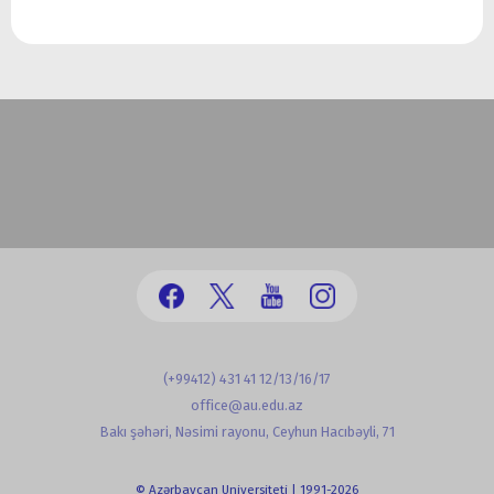
(+99412) 431 41 12/13/16/17
office@au.edu.az
Bakı şəhəri, Nəsimi rayonu, Ceyhun Hacıbəyli, 71
© Azərbaycan Universiteti | 1991-2026