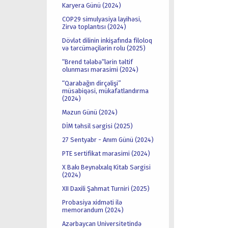
Karyera Günü (2024)
COP29 simulyasiya layihəsi,
Zirvə toplantısı (2024)
Dövlət dilinin inkişafında filoloq
və tərcüməçilərin rolu (2025)
“Brend tələbə“lərin təltif
olunması mərasimi (2024)
“Qarabağın dirçəlişi”
müsabiqəsi, mükafatlandırma
(2024)
Məzun Günü (2024)
DİM təhsil sərgisi (2025)
27 Sentyabr - Anım Günü (2024)
PTE sertifikat mərasimi (2024)
X Bakı Beynəlxalq Kitab Sərgisi
(2024)
XII Daxili Şahmat Turniri (2025)
Probasiya xidməti ilə
memorandum (2024)
Azərbaycan Universitetində