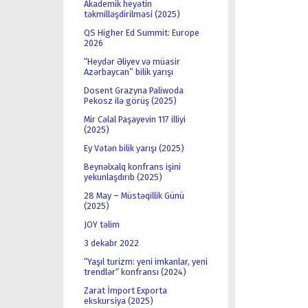
Akademik heyətin
təkmilləşdirilməsi (2025)
QS Higher Ed Summit: Europe
2026
“Heydər Əliyev və müasir
Azərbaycan” bilik yarışı
Dosent Grazyna Paliwoda
Pekosz ilə görüş (2025)
Mir Cəlal Paşayevin 117 illiyi
(2025)
Ey Vətən bilik yarışı (2025)
Beynəlxalq konfrans işini
yekunlaşdırıb (2025)
28 May – Müstəqillik Günü
(2025)
JOY təlim
3 dekabr 2022
“Yaşıl turizm: yeni imkanlar, yeni
trendlər“ konfransı (2024)
Zarat İmport Exporta
ekskursiya (2025)