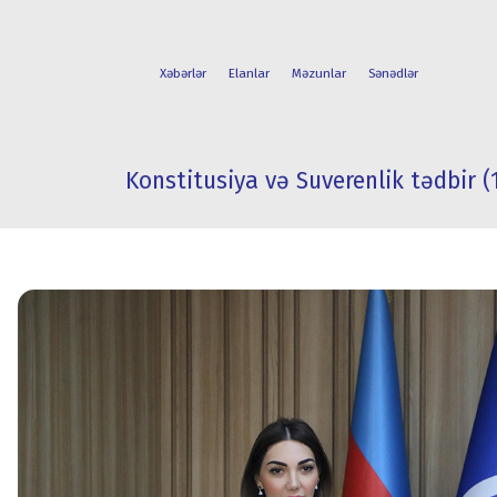
Xəbərlər
Elanlar
Məzunlar
Sənədlər
Konstitusiya və Suverenlik tədbir (1
FAKÜLTƏLƏR
TƏLƏBƏ
İXTİSASLAR
HƏYATI