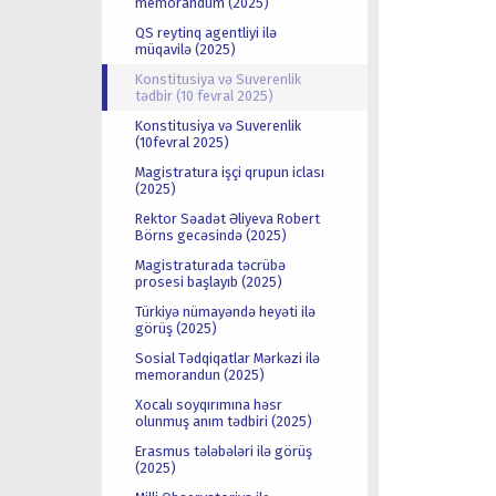
memorandum (2025)
QS reytinq agentliyi ilə
müqavilə (2025)
Konstitusiya və Suverenlik
tədbir (10 fevral 2025)
Konstitusiya və Suverenlik
(10fevral 2025)
Magistratura işçi qrupun iclası
(2025)
Rektor Səadət Əliyeva Robert
Börns gecəsində (2025)
Magistraturada təcrübə
prosesi başlayıb (2025)
Türkiyə nümayəndə heyəti ilə
görüş (2025)
Sosial Tədqiqatlar Mərkəzi ilə
memorandun (2025)
Xocalı soyqırımına həsr
olunmuş anım tədbiri (2025)
Erasmus tələbələri ilə görüş
(2025)