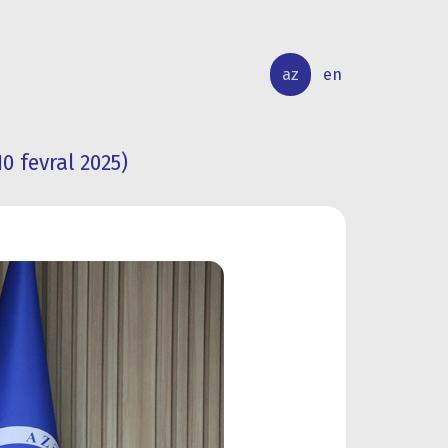
az
en
0 fevral 2025)
BEYNƏLXALQ
ELMİ
ƏLAQƏLƏR
TƏDQİQAT