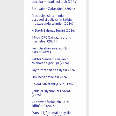
təcrübə mübadiləsi olub (2024)
8 Noyabr - Zəfər Günü (2024)
Probasiya sistemində
bərpaedici ədliyyənin tətbiqi
mövzusunda təlimlər (2024)
XI Daxili Şahmat Turniri (2024)
49-cu ICPC Qafqaz regionu
mərhələsi (2024)
Fəxri Xiyaban ziyarəti (12
dekabr 2024)
Rektor Səadət Əliyevanın
tələbələrlə görüşü (2024)
Payız imtahan sessiyası 2024
Elmi hesabat iclası 2024
Dövlət Suverenliyi Günü (2025)
Şəhidlər Xiyabanını ziyarət
(2025)
20 Yanvar faciəsinin 35-ci
ildönümü (2025)
“Sosial iş” İctimai Birliyi ilə