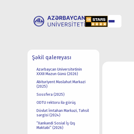
UNİVERSİTET
UNİVERSİTETƏ
Şəkil qalereyası
HAQQINDA
QƏBUL
Azərbaycan Universitetinin
XXXII Məzun Günü (2026)
Abituriyent Məsləhət Mərkəzi
(2025)
Sossfera (2025)
ODTU rektoru ilə görüş
Dövlət İmtahan Mərkəzi, Təhsil
sərgisi (2024)
“Xankəndi Sosial İş Qış
Məktəbi” (2026)