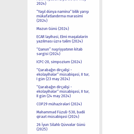
2024)
“Yaşıl dünya naminə“ bilik yarışı
mükafatlandırma mərasimi
(2024)
Məzun Günü (2024)
ECAR layihəsi, Elmi məqalələrin
yazılması üzrə təlim (2024)
“Qanun” nəşriyyatının kitab
sərgisi (2024)
ICPC-20, simpozium (2024)
“Qarabağın dirçəlişi -
ekolayihələr“ müsabiqəsi, II tur,
I gün (23 may 2024)
“Qarabağın dirçəlişi -
ekolayihələr“ müsabiqəsi, II tur,
II gün (24 may 2024)
COP29 mühazirələri (2024)
Məhəmməd Füzuli-530, bədii
qiraət müsabiqəsi (2024)
26 İyun Silahlı Qüvvələr Günü
(2025)