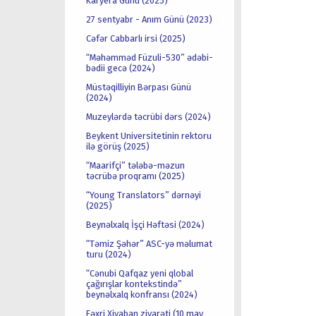
Karyera Günü (2025)
27 sentyabr - Anım Günü (2023)
Cəfər Cabbarlı irsi (2025)
“Məhəmməd Füzuli-530” ədəbi-
bədii gecə (2024)
Müstəqilliyin Bərpası Günü
(2024)
Muzeylərdə təcrübi dərs (2024)
Beykent Universitetinin rektoru
ilə görüş (2025)
“Maarifçi” tələbə-məzun
təcrübə proqramı (2025)
“Young Translators” dərnəyi
(2025)
Beynəlxalq İşçi Həftəsi (2024)
“Təmiz Şəhər” ASC-yə məlumat
turu (2024)
“Cənubi Qafqaz yeni qlobal
çağırışlar kontekstində”
beynəlxalq konfransı (2024)
Fəxri Xiyaban ziyarəti (10 may