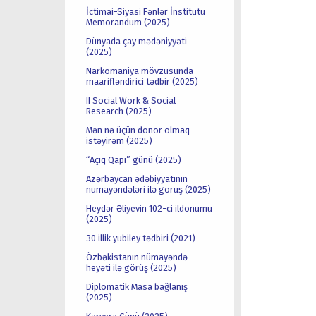
İctimai-Siyasi Fənlər İnstitutu
Memorandum (2025)
Dünyada çay mədəniyyəti
(2025)
Narkomaniya mövzusunda
maarifləndirici tədbir (2025)
II Social Work & Social
Research (2025)
Mən nə üçün donor olmaq
istəyirəm (2025)
“Açıq Qapı” günü (2025)
Azərbaycan ədəbiyyatının
nümayəndələri ilə görüş (2025)
Heydər Əliyevin 102-ci ildönümü
(2025)
30 illik yubiley tədbiri (2021)
Özbəkistanın nümayəndə
heyəti ilə görüş (2025)
Diplomatik Masa bağlanış
(2025)