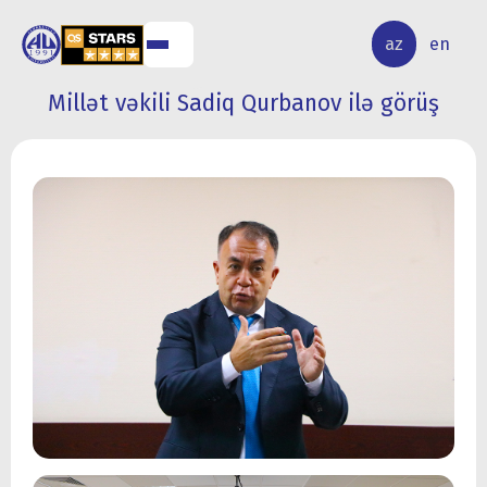
ALQ
ELMİ
az
en
ƏR
TƏDQİQAT
Millət vəkili Sadiq Qurbanov ilə görüş